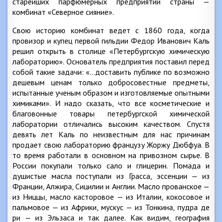
старейших парфюмерных предприятий страны —
комбинат «Северное сияние».
Свою историю комбинат ведет с 1860 года, когда
провизор и купец первой гильдии Федор Иванович Каль
решил открыть в столице «Петербургскую химическую
лабораторию». Основатель предприятия поставил перед
собой такие задачи: «…доставить публике по возможно
дешевым ценам только добросовестные предметы,
испытанные ученым образом и изготовляемые опытными
химиками». И надо сказать, что все косметические и
благовонные товары петербургской химической
лаборатории отличались высоким качеством. Спустя
девять лет Каль по неизвестным для нас причинам
продает свою лабораторию французу Жоржу Дюбфуа. В
то время работали в основном на привозном сырье. В
России покупали только сало и глицерин. Помада и
душистые масла поступали из Грасса, эссенции — из
Франции, Алжира, Сицилии и Англии. Масло прованское —
из Ниццы, масло касторовое — из Италии, кокосовое и
пальмовое — из Африки, мускус — из Тонкина, пудра де
ри — из Эльзаса и так далее. Как видим, география