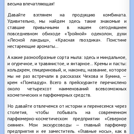
весьма впечатляющая!
Давайте взглянем на продукцию комбината.
Удивительно, мы найдем здесь такие знакомые и
ставшие привычными в нашем сегодняшнем
повседневном обиходе «Тройной» одеколон, духи
«Лесной ландыш», «Красная гвоздика». Поистине
нестареющие ароматы…
А какие разнообразные сорта мыла: здесь и миндальное,
и огуречное, и травянистое, и янтарное… Кремы и пасты:
кольдкрем, глицериновый, и, наконец, название, которое
мы не раз встречали в рассказах Чехова и Бунина, —
крем «Помпадур». Всего в прейскуранте перечислено
около четырехсот наименований всевозможных
косметических и парфюмерных средств.
Но давайте отвлечемся от истории и перенесемся через
столетия, чтобы побывать на современном
парфюмерно-косметическом предприятии «Северное
сияние». Мои экскурсоводы — главный парфюмер
предприятия и ее заместитель. «Главные носы», как в