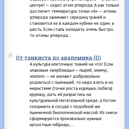
центре! — сидит атом углерода. А как только
достигнет температура точки «А» — атомы
углерода занимают середину граней и
становится их в каждом кубике не один, а
шесть. Если сталь охладить очень быстро,
то атомы углерода…
От танкиста до академика (II)
А культура клеточных тканей на что! Если
злаковые «верблюды»— пырей, элимус,
эгилопс — не желают добровольно
родниться с пшеницей, то надо взять в их
меристеме (точке роста корешка, побега)
крупицу, дать ей разрастись на
культуральной питательной среде, а потом
соединить в сосуде с подобной же
пшеничной биологической массой. Из смеси
сформируются произвольно нужные
крохотные гибриды,…