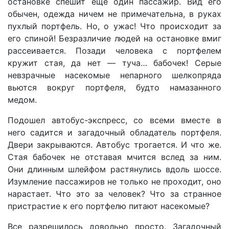
остановке спешит еще один пассажир. Вид его
обычен, одежда ничем не примечательна, в руках
пухлый портфель. Но, о ужас! Что происходит за
его спиной! Безразличие людей на остановке вмиг
рассеивается. Позади человека с портфелем
кружит стая, да нет — туча… бабочек! Серые
невзрачные насекомые непарного шелкопряда
вьются вокруг портфеля, будто намазанного
медом.
Подошел автобус-экспресс, со всеми вместе в
него садится и загадочный обладатель портфеля.
Двери закрываются. Автобус трогается. И что же.
Стая бабочек не отставая мчится вслед за ним.
Они длинным шлейфом растянулись вдоль шоссе.
Изумление пассажиров не только не проходит, оно
нарастает. Что это за человек? Что за странное
пристрастие к его портфелю питают насекомые?
Все разрешилось довольно просто. Загадочный