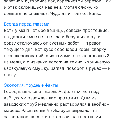
заветном бугорочке под корежистой березой. Так
и этак склонишься над ней, глотая слюну, но
срывать не спешишь. Чудо да и только! Еще…
Всегда перед глазами
Есть у меня четыре вещицы, совсем простецкие,
но дорогие мне нет-нет да и беру я их в руки,
сразу отключаясь от суетных забот — тревог
текущего дня. Вот кусок сосновой коры, сверху
весь шероховатый, с изломами, словно кованный
из меди, а с изнанки похож на темно-коричневую
каракулевую смушку. Взгляд, поворот в руках — и
сразу…
Экология: трудные факты
Город плавился от жары. Асфальт мялся под
каблуками разомлевших прохожих. Дым из
заводских труб медленно растворялся в знойном
мареве. Раскаленный «Икарус» вырвался на
загородное шоссе, и ветер заиграл цветными