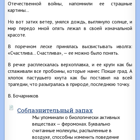
Отечественной войны, напомнили ее страшные
картины…
Но вот затих ветер, унялся дождь, выглянуло солнце, и
мир передо мной опять лежал в своей изначальной
красоте.
В поречном леске принялась высвистывать иволга:
«Счастлива… Счастлива», — ее можно было понять.
В речке расплескалась верхоплавка, и ее круги как бы
сглаживали все пробоины, которые нанес Покше град. А
хлопок пастушьего кнута как бы поставил на всей
трагедии, что разыгралась в природе, последнюю точку.
В. Бочарников
Соблазнительный запах
Мы упоминали о биологически активных
веществах — феромонах. Буквально
считанные молекулы, распыленные в
воздухе, способны изменить поведение