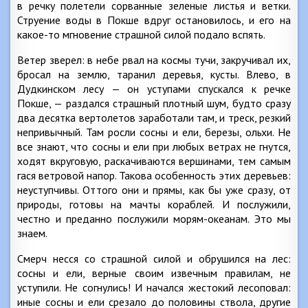
в речку полетели сорванные зеленые листья и ветки.
Струение воды в Покше вдруг остановилось, и его на
какое-то мгновение страшной силой подало вспять.
Ветер зверел: в небе рвал на космы тучи, закручивал их,
бросал на землю, таранил деревья, кусты. Влево, в
Дудкинском лесу — он уступами спускался к речке
Покше, — раздался страшный плотный шум, будто сразу
два десятка вертолетов заработали там, и треск, резкий
непривычный. Там росли сосны и ели, березы, ольхи. Не
все знают, что сосны и ели при любых ветрах не гнутся,
ходят вкруговую, раскачиваются вершинами, тем самым
гася ветровой напор. Такова особенность этих деревьев:
неуступчивы. Оттого они и прямы, как бы уже сразу, от
природы, готовы на мачты кораблей. И послужили,
честно и преданно послужили морям-океанам. Это мы
знаем.
Смерч несся со страшной силой и обрушился на лес:
сосны и ели, верные своим извечным правилам, не
уступили. Не согнулись! И начался жестокий лесоповал:
иные сосны и ели срезало до половины ствола, другие