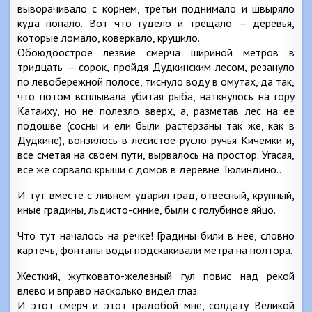
выворачивало с корнем, третьи поднимало и швыряло
куда попало. Вот что гудело и трещало — деревья,
которые ломало, коверкало, крушило.
Обоюдоострое лезвие смерча шириной метров в
тридцать — сорок, пройдя Дудкинским лесом, резануло
по левобережной полосе, тиснуло воду в омутах, да так,
что потом всплывала убитая рыба, наткнулось на гору
Катаиху, но не полезло вверх, а, разметав лес на ее
подошве (сосны и ели были растерзаны так же, как в
Дудкине), вонзилось в лесистое русло ручья Кичёмки и,
все сметая на своем пути, вырвалось на простор. Угасая,
все же сорвало крыши с домов в деревне Тюлиндино…
И тут вместе с ливнем ударил град, отвесный, крупный,
иные градины, льдисто-синие, были с голубиное яйцо.
Что тут началось на речке! Градины били в нее, словно
картечь, фонтаны воды подскакивали метра на полтора.
Жесткий, жутковато-железный гул повис над рекой
влево и вправо насколько видел глаз.
И этот смерч и этот градобой мне, солдату Великой