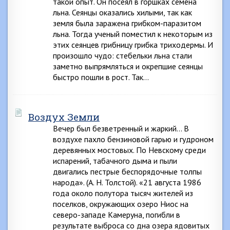
такой опыт. Он посеял в горшках семена
льна. Сеянцы оказались хилыми, так как
земля была заражена грибком-паразитом
льна. Тогда ученый поместил к некоторым из
этих сеянцев грибницу грибка триходермы. И
произошло чудо: стебельки льна стали
заметно выпрямляться и окрепшие сеянцы
быстро пошли в рост. Так…
Воздух Земли
Вечер был безветренный и жаркий… В
воздухе пахло бензиновой гарью и гудроном
деревянных мостовых. По Невскому среди
испарений, табачного дыма и пыли
двигались пестрые беспорядочные толпы
народа». (А. Н. Толстой). «21 августа 1986
года около полутора тысяч жителей из
поселков, окружающих озеро Ниос на
северо-западе Камеруна, погибли в
результате выброса со дна озера ядовитых