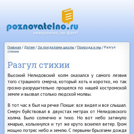
Главная
/
Детям
/
За пределами школы
/
Природа и мы
/
Разгул
стихии
Разгул стихии
Высокий Нелидовский холм оказался у самого лезвия
того страшного смерча, который хоть и коротко, но так
грозно-разрушительно прошелся по нашей костромской
земле и вызвал столько людской молвы.
В тот час я был на речке Покше: все видел и все слышал.
Смерч буйствовал в двухстах метрах от Нелидовского
холма. Было солнечно и тихо. Но вот небо затянуло
хмарью, колыхнулся и тут же круто вскипел ветер. Гром
мощно потряс небо и землю. С первыми брызгами дождя