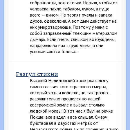
собранности, подготовки. Нельзя, чтобы от
человека пахло табаком, луком, а пуще
всего — вином. Не терпят пчелы и запаха
духов, одеколона. А вот дым действует на
них умиротворяюще. Поэтому у меня с
собой заправленный тлеющим материалом
дымарь. Если пчелы слишком возбуждены,
направляю на них струю дыма, и они
успокаиваются. Голова…
Разгул стихии
Высокий Нелидовский холм оказался у
самого лезвия того страшного смерча,
который хоть и коротко, но так грозно-
разрушительно прошелся по нашей
костромской земле и вызвал столько
людской молвы. В тот час я был на речке
Покше: все видел и все слышал. Смерч
буйствовал в двухстах метрах от
Нелидовского холма. Было солнечно и тихо.