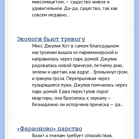
миксомицетом, — существо живое и
удивительное. Да-да, существо, так как
совсем недавно…
Экологи бьют тревогу
Мисс Джулия Хот в самом благодушном
настроении вышла из парикмахерской и
направилась через парк домой. Джулия
радовалась новой прическе, летнему дню,
зелени и цветам, как вдруг… Громыхнул гром,
и грянула гроза. Перепрыгивая через
пузырящиеся лужи, Джулия помчалась через
парк домой. Едва переступив порог
квартиры, она бросилась к зеркалу —
безнадежно ли испорчена прическа — да…
«Фараоново» царство
Визит к пчелам требует спокойствия,