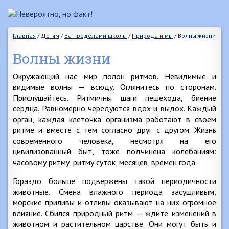
Главная
/
Детям
/
За пределами школы
/
Природа и мы
/
Волны жизни
Волны жизни
Окружающий нас мир полон ритмов. Невидимые и
видимые волны — всюду. Оглянитесь по сторонам.
Прислушайтесь. Ритмичны шаги пешехода, биение
сердца. Равномерно чередуются вдох и выдох. Каждый
орган, каждая клеточка организма работают в своем
ритме и вместе с тем согласно друг с другом. Жизнь
современного человека, несмотря на его
цивилизованный быт, тоже подчинена колебаниям:
часовому ритму, ритму суток, месяцев, времен года.
Гораздо больше подвержены такой периодичности
животные. Смена влажного периода засушливым,
морские приливы и отливы оказывают на них огромное
влияние. Сбился природный ритм — ждите изменений в
животном и растительном царстве. Они могут быть и