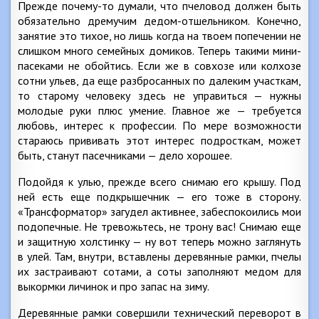
Прежде почему-то думали, что пчеловод должен быть
обязательно дремучим дедом-отшельником. Конечно,
занятие это тихое, но лишь когда на твоем попечении не
слишком много семейных домиков. Теперь такими мини-
пасеками не обойтись. Если же в совхозе или колхозе
сотни ульев, да еще разбросанных по далеким участкам,
то старому человеку здесь не управиться — нужны
молодые руки плюс умение. Главное же — требуется
любовь, интерес к профессии. По мере возможности
стараюсь прививать этот интерес подросткам, может
быть, станут пасечниками — дело хорошее.
Подойдя к улью, прежде всего снимаю его крышу. Под
ней есть еще подкрышечник — его тоже в сторону.
«Трансформатор» загудел активнее, забеспокоились мои
подопечные. Не тревожьтесь, не трону вас! Снимаю еще
и защитную холстинку — ну вот теперь можно заглянуть
в улей. Там, внутри, вставлены деревянные рамки, пчелы
их застраивают сотами, а соты заполняют медом для
выкормки личинок и про запас на зиму.
Деревянные рамки совершили технический переворот в