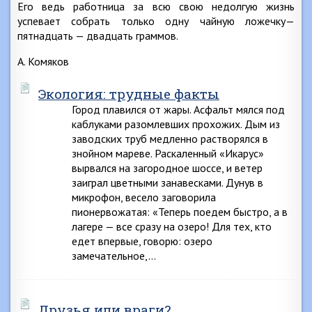
Его ведь работница за всю свою недолгую жизнь
успевает собрать только одну чайную ложечку—
пятнадцать — двадцать граммов.
А. Комяков
Экология: трудные факты
Город плавился от жары. Асфальт мялся под
каблуками разомлевших прохожих. Дым из
заводских труб медленно растворялся в
знойном мареве. Раскаленный «Икарус»
вырвался на загородное шоссе, и ветер
заиграл цветными занавесками. Дунув в
микрофон, весело заговорила
пионервожатая: «Теперь поедем быстро, а в
лагере — все сразу на озеро! Для тех, кто
едет впервые, говорю: озеро
замечательное,…
Друзья или враги?