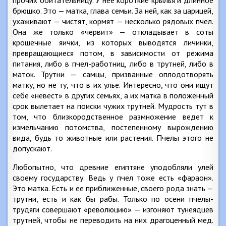
прочих обитательницу. У нее короткие крылья и длинное
брюшко. Это — матка, глава семьи. За ней, как за царицей,
ухаживают — чистят, кормят — несколько рядовых пчел.
Она же только «червит» — откладывает в соты
крошечные яички, из которых выводятся личинки,
превращающиеся потом, в зависимости от режима
питания, либо в пчел-работниц, либо в трутней, либо в
маток. Трутни — самцы, призванные оплодотворять
матку, но не ту, что в их улье. Интересно, что они ищут
себе «невест» в других семьях, а их матка в положенный
срок вылетает на поиски чужих трутней. Мудрость тут в
том, что близкородственное размножение ведет к
измельчанию потомства, постепенному вырождению
вида, будь то животные или растения. Пчелы этого не
допускают.
Любопытно, что древние египтяне уподобляли улей
своему государству. Ведь у пчел тоже есть «фараон».
Это матка. Есть и ее приближенные, своего рода знать —
трутни, есть и как бы рабы. Только по осени пчелы-
трудяги совершают «революцию» — изгоняют тунеядцев
трутней, чтобы не переводить на них драгоценный мед.