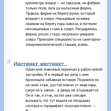
километры вокруг — ни заводов, ни фабрик,
только поля, луга да колхозная ферма.
Правда, ферма на берегу ручья, который
впадает в озеро. Нерадивые хозяева
свалили на берегу горы навоза, и потекли
неочищенные стоки в озеро. Расширялась
ферма, росло стадо, медленно умирало
озеро. Приехали специалисты из санитарно-
эпидемиологической станции, взяли…
Инстинкт, инстинкт…
Один мой знакомый переехал в район новой
застройки. И в первый же день с ним
произошла забавная история. Поднялся он
на свой этаж, достал ключи от квартиры,
сунул их в замок… а дверь не открывается.
Он и так, и этак, хотел уже слесаря
вызывать. Но тут вышла на площадку
соседка и спрашивает подозрительно: —
Вы…