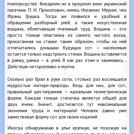
пчеловодстве. Внедрили их в прошлом веке украинский
пасечник П. И. Прокопович, немец Иоганнес Меринг, чех
Франц Грушка. Тогда же появился и удобный в
обращении разборный улей, а также искусственная
вощина, облегчающая пчелиный труд. Вощина — это
просто тонкая пластинка из самого чистого воска,
прокатанная на станке таким образом, чтобы на ней
отпечатались донышки будущих сот — насекомым
остается только надстроить стенки. Вощина вставляется
в рамку, рамка — в улей. Я как раз этим и занимаюсь…
Действую неторопливо и молча.
Сколько раз брал в руки соты, столько раз восхищался
мудростью матери-природы. Ведь для них, для сот,
правильный шестигранник — идеальная геометрическая
форма. Каждая тонкая стеночка является общей для
двух ячеек. Значит, достигается тут максимальная
экономия труда и материала! Человек давно уже
заимствовал форму сот для своих изделий.
Иногда обнаруживаю в улье крупную, не похожую на