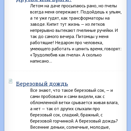
Летом на даче просыпаюсь рано, но пчелы
всегда меня опережают. Подойдешь к ульям,
а те уже гудят, как трансформаторы на
заводе. Кипит тут жизнь — из летков
непрерывно вытекают пчелиные ручейки. И
так до самого вечера. Питомцы у меня
работящие! Недаром про человека,
умеющего работать и ценить время, говорят:
«Трудолюбив как пчела». А сколько
написано…
Березовый дождь
Все знают, что такое березовый сок, — и
сами пробовали и сами видели, как с
обломленной ветки срывается живая влага,
а нет — так от других слыхали про
березовый сок, сладкий, бражный, с
березовой горчинкой. А березовый дождь?
Весенние деньки, солнечные, молодые,