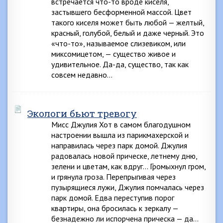
встречается что-то вроде киселя,
застывшего бесформенной массой. Цвет
такого киселя может быть любой — желтый,
красный, голубой, белый и даже черный. Это
«что-то», называемое слизевиком, или
миксомицетом, — существо живое и
удивительное. Да-да, существо, так как
совсем недавно…
Экологи бьют тревогу
Мисс Джулия Хот в самом благодушном
настроении вышла из парикмахерской и
направилась через парк домой. Джулия
радовалась новой прическе, летнему дню,
зелени и цветам, как вдруг… Громыхнул гром,
и грянула гроза. Перепрыгивая через
пузырящиеся лужи, Джулия помчалась через
парк домой. Едва переступив порог
квартиры, она бросилась к зеркалу —
безнадежно ли испорчена прическа — да…