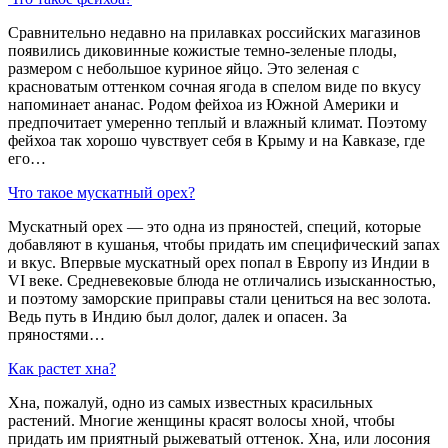
Сравнительно недавно на прилавках российских магазинов
появились диковинные кожистые темно-зеленые плоды,
размером с небольшое куриное яйцо. Это зеленая с
красноватым оттенком сочная ягода в спелом виде по вкусу
напоминает ананас. Родом фейхоа из Южной Америки и
предпочитает умеренно теплый и влажный климат. Поэтому
фейхоа так хорошо чувствует себя в Крыму и на Кавказе, где
его…
Что такое мускатный орех?
Мускатный орех — это одна из пряностей, специй, которые
добавляют в кушанья, чтобы придать им специфический запах
и вкус. Впервые мускатный орех попал в Европу из Индии в
VI веке. Средневековые блюда не отличались изысканностью,
и поэтому заморские приправы стали цениться на вес золота.
Ведь путь в Индию был долог, далек и опасен. За
пряностями…
Как растет хна?
Хна, пожалуй, одно из самых известных красильных
растений. Многие женщины красят волосы хной, чтобы
придать им приятный рыжеватый оттенок. Хна, или лосония