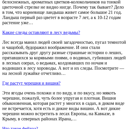
белоснежных, ароматных цветков-колокольчиков на тонкой
цветочной стрелке не видно нигде. Почему так бывает? Дело
в том, что корневище ландыша живет самое большое 21 год.
Ландыш первый раз цветет в возрасте 7 лет, а к 10-12 годам
растение уже…
Какие следы оставляют в лесу ведьмы?
Лес всегда манил людей своей загадочностью, пугал темнотой
и чащобой, будоражил воображение. И они стали
рассказывать друг другу разные страшные истории о леших,
прятавшихся за корявыми пнями, о водяных, губивших людей
в лесных озерах, о ведьмах, колдовавших по ночам и
водивших в лесу хороводы. А вот и их следы. Посмотрите —
на лесной лужайке отчетливо…
Где растут черешня и вишня?
Эти ягоды очень похожи и по виду, и по вкусу, но мякоть
черешни, пожалуй, чуть более упругая и плотная. Вишня
обыкновенная, которая растет у многих в садах, в диком виде
не встречается, хотя есть и дикие виды вишни. А вот дикие
черешни можно встретить в лесах Европы, на Кавказе, в
Крыму, в северных районах Ирана,…
Что такое фейхоа?