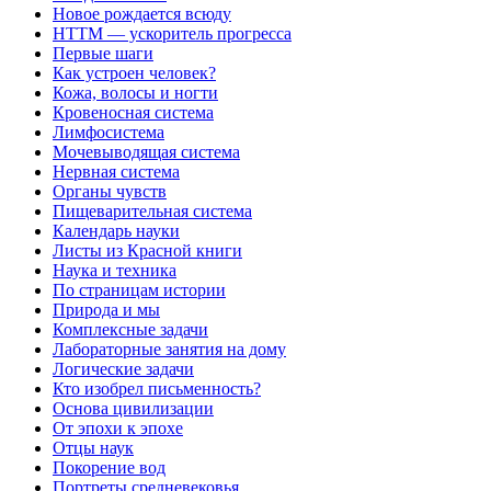
Новое рождается всюду
НТТМ — ускоритель прогресса
Первые шаги
Как устроен человек?
Кожа, волосы и ногти
Кровеносная система
Лимфосистема
Мочевыводящая система
Нервная система
Органы чувств
Пищеварительная система
Календарь науки
Листы из Красной книги
Наука и техника
По страницам истории
Природа и мы
Комплексные задачи
Лабораторные занятия на дому
Логические задачи
Кто изобрел письменность?
Основа цивилизации
От эпохи к эпохе
Отцы наук
Покорение вод
Портреты средневековья