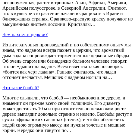
невооруженная, растет в тропиках Азии, Африки, Америки,
Аравийском полуострове, в Северной Австралии. Считают,
что в культуре это растение начали выращивать в Иране и
близлежащих странах. Оранжево-красную краску получают из
высушенных листьев лосонии. Кристаллы…
Чем пахнет в церкви?
Из литературных произведений и по собственному опыту мы
знаем, что ладаном всегда пахнет в церкви, что ароматный
дым ладана сопровождает торжественные церковные обряды.
Об очень старом или безнадежно больном человеке говорят,
что он «дышит на ладан». Всем известна такая поговорка:
«боится как черт ладана». Раньше считалось, что ладан
отгоняет несчастья. Мешочек с ладаном носили на…
Что такое баобаб?
Многие слышали, что баобаб — необыкновенное дерево, и
знаменит он прежде всего своей толщиной. Его диаметр
может достигать 10 м и при относительно невысоком росте
дерево выглядит довольно странно и нелепо. Баобабы растут в
сухих африканских саваннах (степях), и чтобы обеспечить
водой свою огромную массу, им нужны толстые и мощные
корни. Нередко они тянутся по…