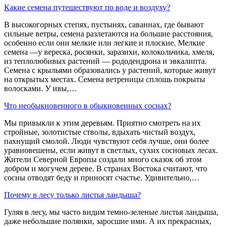
Какие семена путешествуют по воде и воздуху?
В высокогорных степях, пустынях, саваннах, где бывают
сильные ветры, семена разлетаются на большие расстояния,
особенно если они мелкие или легкие и плоские. Мелкие
семена —у вереска, росянки, заразихи, колокольчика, хмеля,
из теплолюбивых растений — рододендрона и эвкалипта.
Семена с крыльями образовались у растений, которые живут
на открытых местах. Семена ветреницы сплошь покрыты
волосками. У ивы,…
Что необыкновенного в обыкновенных соснах?
Мы привыкли к этим деревьям. Приятно смотреть на их
стройные, золотистые стволы, вдыхать чистый воздух,
пахнущий смолой. Люди чувствуют себя лучше, они более
уравновешены, если живут в светлых, сухих сосновых лесах.
Жители Северной Европы создали много сказок об этом
добром и могучем дереве. В странах Востока считают, что
сосны отводят беду и приносят счастье. Удивительно,…
Почему в лесу только листья ландыша?
Гуляя в лесу, мы часто видим темно-зеленые листья ландыша,
даже небольшие полянки, заросшие ими. А их прекрасных,