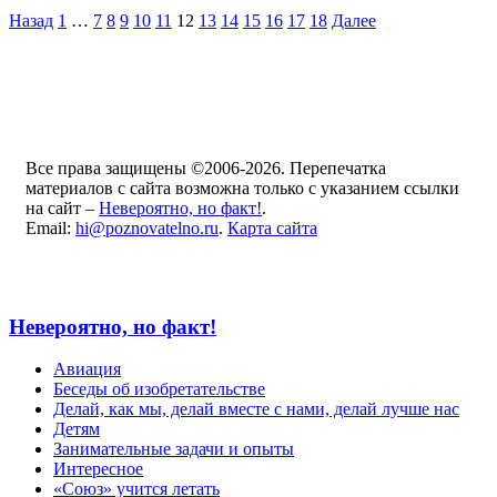
Назад
1
…
7
8
9
10
11
12
13
14
15
16
17
18
Далее
Все права защищены ©2006-2026. Перепечатка
материалов с сайта возможна только с указанием ссылки
на сайт –
Невероятно, но факт!
.
Email:
hi@poznovatelno.ru
.
Карта сайта
Невероятно, но факт!
Авиация
Беседы об изобретательстве
Делай, как мы, делай вместе с нами, делай лучше нас
Детям
Занимательные задачи и опыты
Интересное
«Союз» учится летать