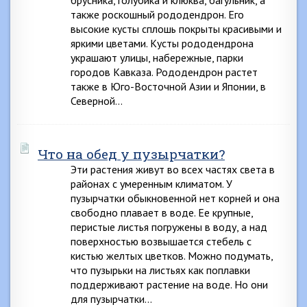
брусника, голубика и клюква, багульник, а
также роскошный рододендрон. Его
высокие кусты сплошь покрыты красивыми и
яркими цветами. Кусты рододендрона
украшают улицы, набережные, парки
городов Кавказа. Рододендрон растет
также в Юго-Восточной Азии и Японии, в
Северной…
Что на обед у пузырчатки?
Эти растения живут во всех частях света в
районах с умеренным климатом. У
пузырчатки обыкновенной нет корней и она
свободно плавает в воде. Ее крупные,
перистые листья погружены в воду, а над
поверхностью возвышается стебель с
кистью желтых цветков. Можно подумать,
что пузырьки на листьях как поплавки
поддерживают растение на воде. Но они
для пузырчатки…