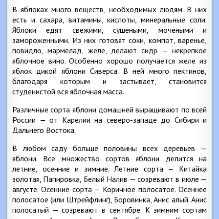
В яблоках много веществ, необходимых людям. В них
есть и сахара, витамины, кислоты, минеральные соли.
Яблоки едят свежими, сушеными, мочеными и
замороженными. Из них готовят соки, компот, варенье,
повидло, мармелад, желе, делают сидр — некрепкое
яблочное вино. Особенно хорошо получается желе из
яблок дикой яблони Сиверса. В ней много пектинов,
благодаря которым и застывает, становится
студенистой вся яблочная масса.
Различные сорта яблони домашней выращивают по всей
России — от Карелии на северо-западе до Сибири и
Дальнего Востока.
В любом саду больше половины всех деревьев —
яблони. Все множество сортов яблони делится на
летние, осенние и зимние. Летние сорта — Китайка
золотая, Папировка, Белый Налив — созревают в июле —
августе. Осенние сорта — Коричное полосатое. Осеннее
полосатое (или Штрейфлинг), Боровинка, Анис алый. Анис
полосатый — созревают в сентябре. К зимним сортам