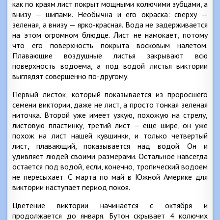
как по краям лист покрыт мощными колючими зубцами, а
внизу — шипами. Необычна и его окраска: сверху —
зеленая, а внизу — ярко-красная. Вода не задерживается
на этом огромном блюдце. Лист не намокает, потому
что его поверхность покрыта восковым налетом.
Плавающие воздушные листья закрывают всю
поверхность водоема, а под водой листья виктории
выглядят совершенно по-другому.
Первый листок, который показывается из проросшего
семени виктории, даже не лист, а просто тонкая зеленая
ниточка. Второй уже имеет узкую, похожую на стрелу,
листовую пластинку, третий лист — еще шире, он уже
похож на лист нашей кувшинки, и только четвертый
лист, плавающий, показывается над водой. Он и
удивляет людей своими размерами. Остальное навсегда
остается под водой, если, конечно, тропический водоем
не пересыхает. С марта по май в Южной Америке для
виктории наступает период покоя.
Цветение виктории начинается с октября и
продолжается до января. Бутон скрывает 4 колючих