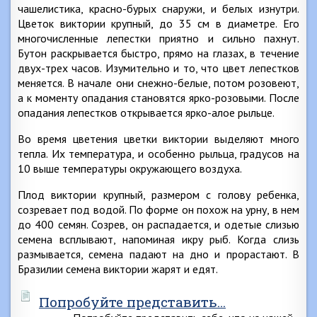
чашелистика, красно-бурых снаружи, и белых изнутри.
Цветок виктории крупный, до 35 см в диаметре. Его
многочисленные лепестки приятно и сильно пахнут.
Бутон раскрывается быстро, прямо на глазах, в течение
двух-трех часов. Изумительно и то, что цвет лепестков
меняется. В начале они снежно-белые, потом розовеют,
а к моменту опадания становятся ярко-розовыми. После
опадания лепестков открывается ярко-алое рыльце.
Во время цветения цветки виктории выделяют много
тепла. Их температура, и особенно рыльца, градусов на
10 выше температуры окружающего воздуха.
Плод виктории крупный, размером с голову ребенка,
созревает под водой. По форме он похож на урну, в нем
до 400 семян. Созрев, он распадается, и одетые слизью
семена всплывают, напоминая икру рыб. Когда слизь
размывается, семена падают на дно и прорастают. В
Бразилии семена виктории жарят и едят.
Попробуйте представить…