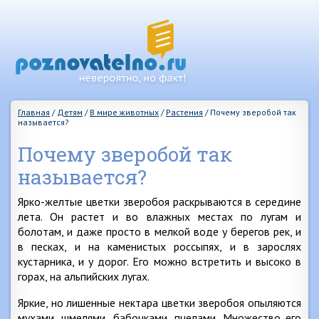
Главная
/
Детям
/
В мире животных
/
Растения
/
Почему зверобой так
называется?
Почему зверобой так
называется?
Ярко-желтые цветки зверобоя раскрываются в середине
лета. Он растет и во влажных местах по лугам и
болотам, и даже просто в мелкой воде у берегов рек, и
в песках, и на каменистых россыпях, и в зарослях
кустарника, и у дорог. Его можно встретить и высоко в
горах, на альпийских лугах.
Яркие, но лишенные нектара цветки зверобоя опыляются
мухами, шмелями, бабочками, пчелами. Множество его