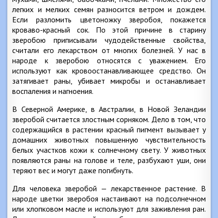
легких и мелких семян разносится ветром и дождем.
Если разломить цветоножку зверобоя, покажется
кроваво-красный сок. По этой причине в старину
зверобою приписывали чудодейственные свойства,
считали его лекарством от многих болезней. У нас в
народе к зверобою относятся с уважением. Его
используют как кровоостанавливающее средство. Он
затягивает раны, убивает микробы и останавливает
воспаления и нагноения.
В Северной Америке, в Австралии, в Новой Зеландии
зверобой считается злостным сорняком. Дело в том, что
содержащийся в растении красный пигмент вызывает у
домашних животных повышенную чувствительность
белых участков кожи к солнечному свету. У животных
появляются раны на голове и теле, разбухают уши, они
теряют вес и могут даже погибнуть.
Для человека зверобой — лекарственное растение. В
народе цветки зверобоя настаивают на подсолнечном
или хлопковом масле и используют для заживления ран.