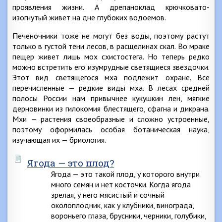
проявления жизни. А дрепаноклад крючковато-
изогнутый живет на дне глубоких водоемов.
Печеночники тоже не могут без воды, поэтому растут
только в густой тени лесов, в расщелинах скал. Во мраке
пещер живет лишь мох схистостега. Но теперь редко
можно встретить его изумрудные светящиеся звездочки.
Этот вид светящегося мха подлежит охране. Все
перечисленные — редкие виды мха. В лесах средней
полосы России нам привычнее кукушкин лен, мягкие
дерновинки из гилокомия блестящего, сфагна и дикрана.
Мхи — растения своеобразные и сложно устроенные,
поэтому оформилась особая ботаническая наука,
изучающая их — бриология.
Ягода — это плод?
Ягода — это такой плод, у которого внутри
много семян и нет косточки. Когда ягода
зрелая, у него мясистый и сочный
околоплодник, как у клубники, винограда,
вороньего глаза, брусники, черники, голубики,