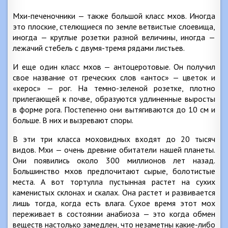
Мхи-печеночники — также большой класс мхов. Иногда
это плоские, стелющиеся по земле ветвистые слоевища,
иногда — круглые розетки разной величины, иногда —
лежачий стебель с двумя-тремя рядами листьев.
И еще один класс мхов — антоцеротовые. Он получил
свое название от греческих слов «антос» — цветок и
«керос» — рог. На темно-зеленой розетке, плотно
прилегающей к почве, образуются удлиненные выросты
в форме рога. Постепенно они вытягиваются до 10 см и
больше. В них и вызревают споры.
В эти три класса моховидных входят до 20 тысяч
видов. Мхи — очень древние обитатели нашей планеты.
Они появились около 300 миллионов лет назад.
Большинство мхов предпочитают сырые, болотистые
места. А вот тортулла пустынная растет на сухих
каменистых склонах и скалах. Она растет и развивается
лишь тогда, когда есть влага. Сухое время этот мох
переживает в состоянии анабиоза — это когда обмен
веществ настолько замедлен, что незаметны какие-либо