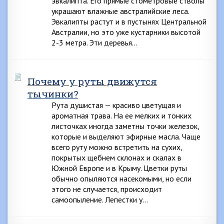
эвкалипта. Его прямые стометровые стволы
украшают влажные австралийские леса.
Эвкалипты растут и в пустынях Центральной
Австралии, но это уже кустарники высотой
2-3 метра. Эти деревья…
Почему у руты движутся
тычинки?
Рута душистая — красиво цветущая и
ароматная трава. На ее мелких и тонких
листочках иногда заметны точки железок,
которые и выделяют эфирные масла. Чаще
всего руту можно встретить на сухих,
покрытых щебнем склонах и скалах в
Южной Европе и в Крыму. Цветки руты
обычно опыляются насекомыми, но если
этого не случается, происходит
самоопыление. Лепестки у…