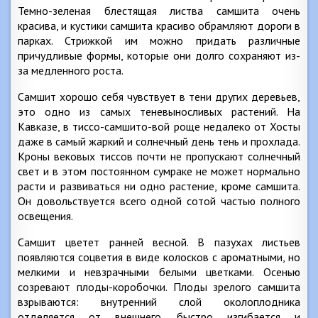
Темно-зеленая блестящая листва самшита очень
красива, и кустики самшита красиво обрамляют дороги в
парках. Стрижкой им можно придать различные
причудливые формы, которые они долго сохраняют из-
за медленного роста.
Самшит хорошо себя чувствует в тени других деревьев,
это одно из самых теневыносливых растений. На
Кавказе, в тиссо-самшито-вой роще недалеко от Хосты
даже в самый жаркий и солнечный день тень и прохлада.
Кроны вековых тиссов почти не пропускают солнечный
свет и в этом постоянном сумраке не может нормально
расти и развиваться ни одно растение, кроме самшита.
Он довольствуется всего одной сотой частью полного
освещения.
Самшит цветет ранней весной. В пазухах листьев
появляются соцветия в виде колосков с ароматными, но
мелкими и невзрачными белыми цветками. Осенью
созревают плоды-коробочки. Плоды зрелого самшита
взрываются: внутренний слой околоплодника
отделяется от внешнего, быстро изгибается и