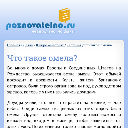
Главная
/
Детям
/
В мире животных
/
Растения
/
Что такое омела?
Что такое омела?
Во многих домах Европы и Соединенных Штатов на
Рождество вывешивается ветка омелы. Этот обычай
восходит к древности. Кельты, жители Британских
островов, были строго организованы под руководством
жрецов, которые у них назывались друидами.
Друиды учили, что все, что растет на дереве, — дар
небес. Среди самых священных из этих даров была
омела. Друиды отрезали омелу золотым ножом и
вешали над входом в жилище, чтобы защититься от
злых духов. По их мнению, только счастье могло пройти