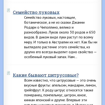
Семейство луковых
Семейство луковых, настоящее,
ботаническое, а не из сказки Джанни
Родари о Чиполлино, велико и
разнообразно. Луков около 30 родов и 650
видов. В диком виде луки растут по всему
миру. И только в Австралии их нет. Как бы ни
выглядело растение этого семейства, из
других его всегда выделит одно свойство —
особенный луковый запах. Нам…
Какие бывают цитрусовые?
Всем известно, что цитрусовые — это очень
вкусные фрукты: апельсин, мандарин, лимон,
грейпфрут. К роду цитрус относятся также
померанец, помпельмус, цитрон, юное,
кинкан японский и другие. Впервые эти
культуры начали выращивать в Индии и из