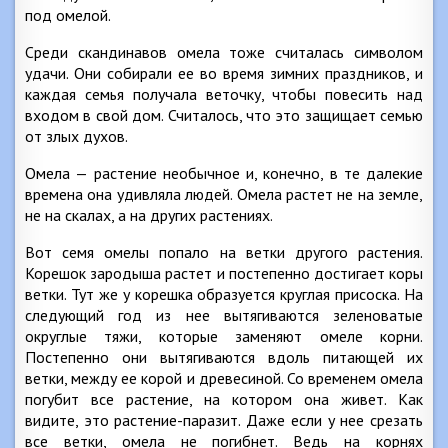
под омелой.
Среди скандинавов омела тоже считалась символом
удачи. Они собирали ее во время зимних праздников, и
каждая семья получала веточку, чтобы повесить над
входом в свой дом. Считалось, что это защищает семью
от злых духов.
Омела — растение необычное и, конечно, в те далекие
времена она удивляла людей. Омела растет не на земле,
не на скалах, а на других растениях.
Вот семя омелы попало на ветки другого растения.
Корешок зародыша растет и постепенно достигает коры
ветки. Тут же у корешка образуется круглая присоска. На
следующий год из нее вытягиваются зеленоватые
округлые тяжи, которые заменяют омеле корни.
Постепенно они вытягиваются вдоль питающей их
ветки, между ее корой и древесиной. Со временем омела
погубит все растение, на котором она живет. Как
видите, это растение-паразит. Даже если у нее срезать
все ветки, омела не погибнет. Ведь на корнях