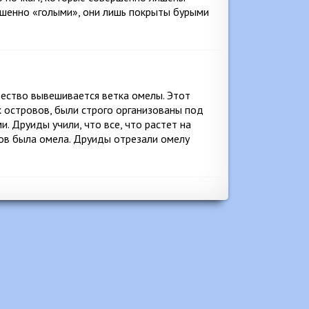
ршенно «голыми», они лишь покрыты бурыми
ество вывешивается ветка омелы. Этот
х островов, были строго организованы под
. Друиды учили, что все, что растет на
ров была омела. Друиды отрезали омелу