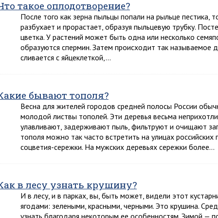
Что такое оплодотворение?
После того как зерна пыльцы попали на рыльце пестика, т
разбухает и прорастает, образуя пыльцевую трубку. Пост
цветка. У растений может быть одна или несколько семяп
образуются спермин. Затем происходит так называемое 
сливается с яйцеклеткой,…
Какие бывают тополя?
Весна для жителей городов средней полосы России обыч
молодой листвы тополей. Эти деревья весьма неприхотлив
улавливают, задерживают пыль, фильтруют и очищают за
тополя можно так часто встретить на улицах российских 
соцветия-сережки. На мужских деревьях сережки более…
Как в лесу узнать крушину?
И в лесу, и в парках, вы, быть может, видели этот куста
ягодами: зелеными, красными, черными. Это крушина. Сре
узнать благодаря некоторым ее особенностям. Зимой — 