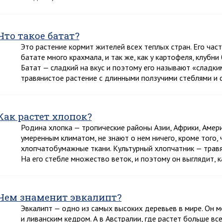
Что такое батат?
Это растение кормит жителей всех теплых стран. Его час
батате много крахмала, и так же, как у картофеля, клубни
Батат — сладкий на вкус и поэтому его называют «сладк
травянистое растение с длинными ползучими стеблями и 
Как растет хлопок?
Родина хлопка — тропические районы Азии, Африки, Амер
умеренным климатом, не знают о нем ничего, кроме того, 
хлопчатобумажные ткани. Культурный хлопчатник — травя
На его стебле множество веток, и поэтому он выглядит, 
Чем знаменит эвкалипт?
Эвкалипт — одно из самых высоких деревьев в мире. Он 
и ливанским кедром. А в Австралии, где растет больше вс