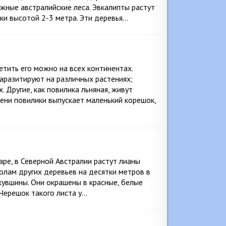
жные австралийские леса. Эвкалипты растут
ики высотой 2-3 метра. Эти деревья…
тить его можно на всех континентах.
аразитируют на различных растениях;
. Другие, как повилика льняная, живут
мени повилики выпускает маленький корешок,
аре, в Северной Австралии растут лианы
тволам других деревьев на десятки метров в
кувшины. Они окрашены в красные, белые
 Черешок такого листа у…