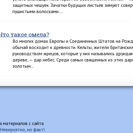
защитных чешуек. Зачатки будущих листьев зимуют сове
пушистыми волосками….
Что такое омела?
Во многих домах Европы и Соединенных Штатов на Рожд
обычай восходит к древности. Кельты, жители Британски
руководством жрецов, которые у них назывались друидами
дереве, — дар небес. Среди самых священных из этих да
золотым…
 материалов с сайта
Невероятно, но факт!
.