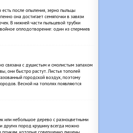
о есть после опыления, зерно пыльцы
епенно она достигает семяпочки в завязи
очек. В нижней части пыльцевой трубки
двойное оплодотворение: один из спермиев
но связана с душистым и смолистым запахом
ы, они быстро растут. Листья тополей
газованный городской воздух, поэтому
городов. Весной на тополях появляются
рник или небольшое дерево с разноцветными
ди других пород крушину всегда можно
по почкам, которые совершенно лишены