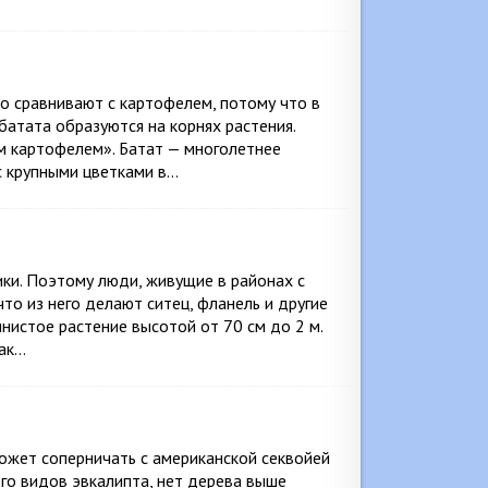
то сравнивают с картофелем, потому что в
 батата образуются на корнях растения.
им картофелем». Батат — многолетнее
с крупными цветками в…
ики. Поэтому люди, живущие в районах с
что из него делают ситец, фланель и другие
нистое растение высотой от 70 см до 2 м.
как…
может соперничать с американской секвойей
его видов эвкалипта, нет дерева выше