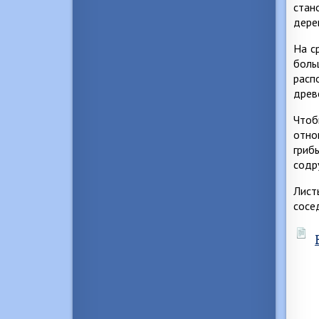
стан
дере
На с
боль
расп
древ
Чтоб
отно
гриб
содр
Лист
сосе