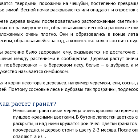
овятся твердыми, похожими на чешуйки, постепенно превраща
ве зимой. Весной почки раскрываются или опадают, и отросток 
резе дерева видны последовательно расположенные светлые и
ших по размеру клеток, образовавшихся весной и ранним летом
оложенных очень плотно. Они и образовались в конце лет
есины, образовавшейся за год, а количество колец соответствуе
ы растение было здоровым, ему, оказывается, не достаточно
шения между растениями в сообществе. Деревья растут значи
ы: подберезовики — в березовом лесу, белые — в дубраве, а м
ужество называется симбиозом.
ья и корни некоторых деревьев, например черемухи, ели, сосны
дей. Поэтому сосновые леса и дубравы так прозрачны, подлесок 
Как растет гранат?
Невысокие гранатовые деревца очень красивы во время ц
пунцово-красными цветками. В бутоне лепестки цветков ск
раскрыты, и над ними кружатся рои пчел. Цветки гранатов
поочередно, и дерево стоит в цвету 2-3 месяца. После о
опадают, а из…