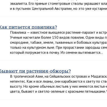
эвкалипта. Его прямые стометровые стволы украшают вла
и в пустынях Центральной Австралии, но это уже кустарн
Как питается повилика?
Повилика — известное вьющееся растение-паразит и встре
Ученые насчитали более 150 видов повилик. Одни виды п
смородине, табаке, хмеле, тыквенных и бобовых культурах
только на культурном льне. При прорастании зародыш се
который погружается в почву. Из семени вытягивается…
Бывают ли растения-обжоры?
В тропической Азии, на Сейшельских островах и Мадагаск
непентес. Как и все лианы, они карабкаются к свету по с
высоту. Но кроме обычных листьев у них имеются листья-
цвета, бывают и светло-зеленые с красными пятнышками.