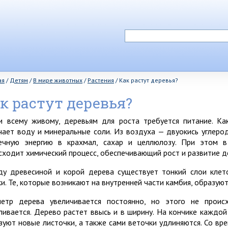
ая
/
Детям
/
В мире животных
/
Растения
/
Как растут деревья?
к растут деревья?
и всему живому, деревьям для роста требуется питание. Ка
чает воду и минеральные соли. Из воздуха — двуокись углеро
ечную энергию в крахмал, сахар и целлюлозу. При этом в
сходит химический процесс, обеспечивающий рост и развитие д
у древесиной и корой дерева существует тонкий слои клет
ки. Те, которые возникают на внутренней части камбия, образуют
етр дерева увеличивается постоянно, но этого не проис
ливается. Дерево растет ввысь и в ширину. На кончике каждой
зуют новые листочки, а также сами веточки удлиняются. Со вр