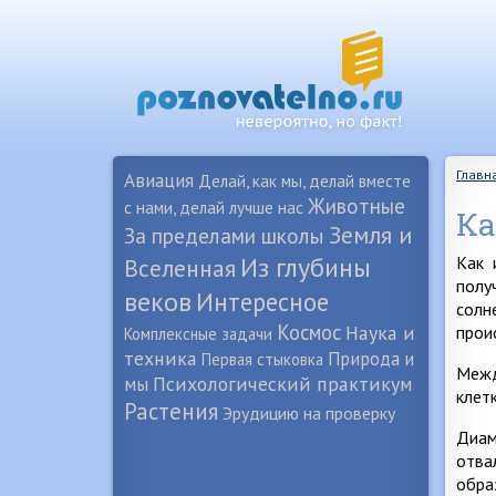
Главн
Авиация
Делай, как мы, делай вместе
Животные
с нами, делай лучше нас
Ка
Земля и
За пределами школы
Из глубины
Как 
Вселенная
полу
веков
Интересное
солн
Космос
Наука и
прои
Комплексные задачи
техника
Природа и
Первая стыковка
Межд
Психологический практикум
мы
клет
Растения
Эрудицию на проверку
Диам
отва
обра