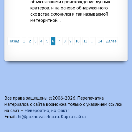
объясняющими происхождение лунных
кратеров, и на основе обнаруженного
сходства склонился к так называемой
метеоритной…
Назад
1
2
3
4
5
6
7
8
9
10
11
…
14
Далее
Все права защищены ©2006-2026. Перепечатка
материалов с сайта возможна только с указанием ссылки
на сайт –
Невероятно, но факт!
.
Email:
hi@poznovatelno.ru
.
Карта сайта