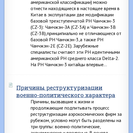
американской классификации) можно
отнести находящиеся в настоящее время в
Китае в эксплуатации две модификации
базовой трехступенчатой РН Чанчжэн-3
(CZ-3): Чанчжэн-ЗА (CZ-3A) и Чанчжэн-3В
(CZ-3B),npинципиально не отличающиеся от
базовой РН Чанчжэн-3,а также РН
Чанчжэн-2Е (CZ-2E). Зарубежные
специалисты считают эти РН идентичными
американской РН среднего класса Delta-2.
На РН Чанчжэн-3 китайцы впервые…
Причины реструктуризации
военно-политического характера
Причины, вызвавшие к жизни и
продолжающие подпитывать процесс
реструктуризации аэрокосмических фирм за
рубежом, условно могут быть разделены на
три группы: военно-политические,
экономические и ресурсные. В основе