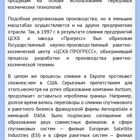
продукции на основе использования передовых
космических технологий.
Подобная реорганизация производства, но в меньших
масштабах осуществляется и на других предприятиях
отрасли. Так, в 1997 г. в результате слияния предприятий
ЦСКБ и завода «Прогресс» был образован
Государственный научно-производственный ракетно-
космический центр «ЦСКБ-ПРОГРЕСС», объединивший
процессы разработки и производства ракетно-
космической техники.
В целом же процессы слияния в Европе протекают
сложнее,чем в США. Серьезным препятствием для
этого,несмотря на успех образования компании Asrtium,
продолжает оставаться «проблема границ». Например,
долгое время велись переговоры о слиянии спутникового
и ракетного бизнеса французской фирмы Aerospatiale и
немецкой DASA. Было подписано соглашение об
образовании двух совместных филиалов: в сфере
спутниковых систем — филиал European Satellite
Industries (ESI) и в сфере ракетных систем — филиал