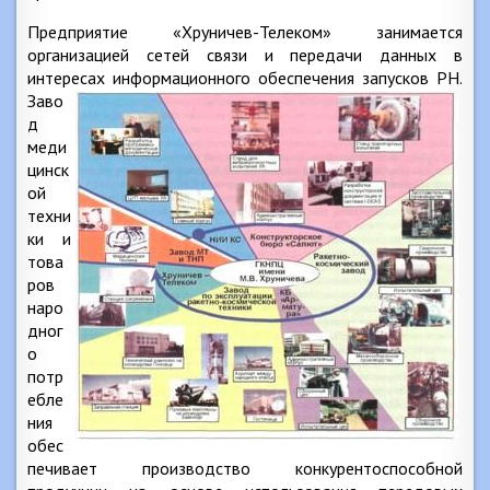
Предприятие «Хруничев-Телеком» занимается
организацией сетей связи и передачи данных в
интересах информационного
обеспечения запусков РН.
Заво
д
меди
цинск
ой
техни
ки и
това
ров
наро
дног
о
потр
ебле
ния
обес
печивает производство конкурентоспособной