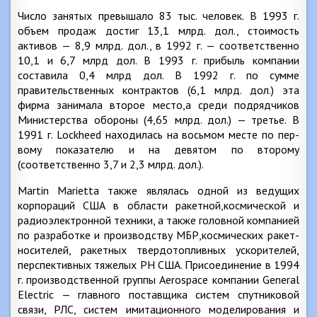
Число занятых превышало 83 тыс. человек. В 1993 г.
объем продаж достиг 13,1 млрд. дол., стоимость
активов — 8,9 млрд. дол., в 1992 г. — соответственно
10,1 и 6,7 млрд дол. В 1993 г. прибыль компании
составила 0,4 млрд дол. В 1992 г. по сумме
правительственных контрактов (6,1 млрд. дол.) эта
фирма занимала второе место,а среди подрядчиков
Министерства обороны (4,65 млрд. дол.) — третье. В
1991 г. Lockheed находилась на восьмом месте по пер-
вому показателю и на девятом по второму
(соответственно 3,7 и 2,3 млрд. дол.).
Martin Marietta также являлась одной из ведущих
корпораций США в области ракетной,космической и
радиоэлектронной техники, а также головной компанией
по разработке и производству МБР,космических ракет-
носителей, ракетных твердотопливных ускорителей,
перспективных тяжелых РН США. Присоединение в 1994
г. производственной группы Aerospace компании General
Electric — главного поставщика систем спутниковой
связи, РЛС, систем имитационного моделирования и