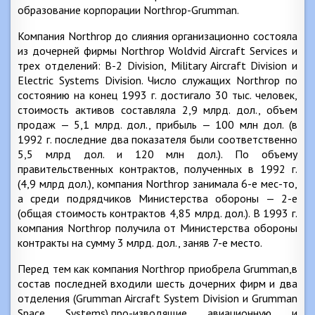
образование корпорации Northrop-Grumman.
Компания Northrop до слияния организационно состояла
из дочерней фирмы Northrop Woldvid Aircraft Services и
трех отделений: В-2 Division, Military Aircraft Division и
Electric Systems Division. Число служащих Northrop по
состоянию на конец 1993 г. достигало 30 тыс. человек,
стоимость активов составляла 2,9 млрд. дол., объем
продаж — 5,1 млрд. дол., прибыль — 100 млн дол. (в
1992 г. последние два показателя были соответственно
5,5 млрд дол. и 120 млн дол.). По объему
правительственных контрактов, полученных в 1992 г.
(4,9 млрд дол.), компания Northrop занимала 6-е мес-то,
а среди подрядчиков Министерства обороны — 2-е
(общая стоимость контрактов 4,85 млрд. дол.). В 1993 г.
компания Northrop получила от Министерства обороны
контракты на сумму 3 млрд. дол., заняв 7-е место.
Перед тем как компания Northrop приобрела Grumman,в
состав последней входили шесть дочерних фирм и два
отделения (Grumman Aircraft System Division и Grumman
Space Systems),про-изводящие авиационную и