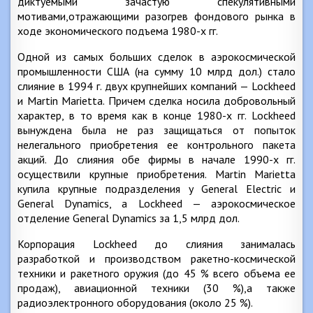
диктуемыми зачастую спекулятивными
мотивами,отражающими разогрев фондового рынка в
ходе экономического подъема 1980-х гг.
Одной из самых больших сделок в аэрокосмической
промышленности США (на сумму 10 млрд дол.) стало
слияние в 1994 г. двух крупнейших компаний — Lockheed
и Martin Marietta. Причем сделка носила добровольный
характер, в то время как в конце 1980-х гг. Lockheed
вынуждена была не раз защищаться от попыток
нелегального приобретения ее контрольного пакета
акций. До слияния обе фирмы в начале 1990-х гг.
осуществили крупные приобретения. Martin Marietta
купила крупные подразделения у General Electric и
General Dynamics, a Lockheed — аэрокосмическое
отделение General Dynamics за 1,5 млрд дол.
Корпорация Lockheed до слияния занималась
разработкой и производством ракетно-космической
техники и ракетного оружия (до 45 % всего объема ее
продаж), авиационной техники (30 %),а также
радиоэлектронного оборудования (около 25 %).