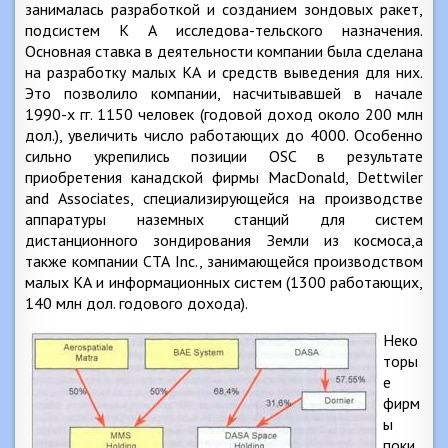
занималась разработкой и созданием зондовых ракет,
подсистем К А исследова-тельского назначения.
Основная ставка в деятельности компании была сделана
на разработку малых КА и средств выведения для них.
Это позволило компании, насчитывавшей в начале
1990-х гг. 1150 человек (годовой доход около 200 млн
дол.), увеличить число работающих до 4000. Особенно
сильно укрепились позиции OSC в результате
приобретения канадской фирмы MacDonald, Dettwiler
and Associates, специализирующейся на производстве
аппаратуры наземных станций для систем
дистанционного зондирования Земли из космоса,а
также компании СТА Inc., занимающейся производством
малых КА и информационных систем (1300 работающих,
140 млн дол. годового дохода).
Неко
торы
е
фирм
ы
поки