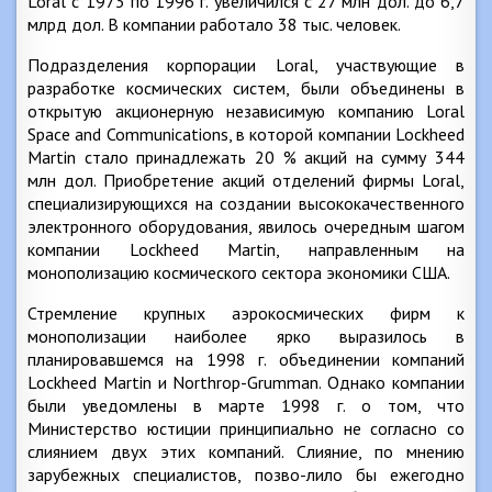
Loral с 1973 по 1996 г. увеличился с 27 млн дол. до 6,7
млрд дол. В компании работало 38 тыс. человек.
Подразделения корпорации Loral, участвующие в
разработке космических систем, были объединены в
открытую акционерную независимую компанию Loral
Space and Communications, в которой компании Lockheed
Martin стало принадлежать 20 % акций на сумму 344
млн дол. Приобретение акций отделений фирмы Loral,
специализирующихся на создании высококачественного
электронного оборудования, явилось очередным шагом
компании Lockheed Martin, направленным на
монополизацию космического сектора экономики США.
Стремление крупных аэрокосмических фирм к
монополизации наиболее ярко выразилось в
планировавшемся на 1998 г. объединении компаний
Lockheed Martin и Northrop-Grumman. Однако компании
были уведомлены в марте 1998 г. о том, что
Министерство юстиции принципиально не согласно со
слиянием двух этих компаний. Слияние, по мнению
зарубежных специалистов, позво-лило бы ежегодно