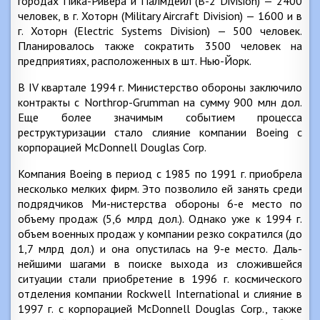
городах Пика-Ривера и Палмдейл (В-2 Division) — 2400
человек, в г. Хоторн (Military Aircraft Division) — 1600 и в
г. Хоторн (Electric Systems Division) — 500 человек.
Планировалось также сократить 3500 человек на
предприятиях, расположенных в шт. Нью-Йорк.
В IV квартале 1994 г. Министерство обороны заключило
контракты с Northrop-Grumman на сумму 900 млн дол.
Еще более значимым событием процесса
реструктуризации стало слияние компании Boeing с
корпорацией McDonnell Douglas Corp.
Компания Boeing в период с 1985 по 1991 г. приобрела
несколько мелких фирм. Это позволило ей занять среди
подрядчиков Ми-нистерства обороны 6-е место по
объему продаж (5,6 млрд дол.). Однако уже к 1994 г.
объем военных продаж у компании резко сократился (до
1,7 млрд дол.) и она опустилась на 9-е место. Даль-
нейшими шагами в поиске выхода из сложившейся
ситуации стали приобретение в 1996 г. космического
отделения компании Rockwell International и слияние в
1997 г. с корпорацией McDonnell Douglas Corp., также