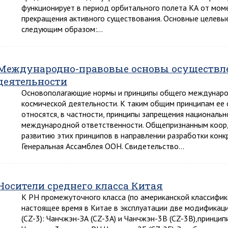
функционирует в период орбитального полета КА от моме
прекращения активного существования. Основные целевы
следующим образом:…
Международно-правовые основы осуществл
деятельности
Основополагающие нормы и принципы общего международн
космической деятельности. К таким общим принципам ее 
относятся, в частности, принципы запрещения национальн
международной ответственности. Общепризнанным коо
развитию этих принципов в направлении разработки конк
Генеральная Ассамблея ООН. Свидетельство…
Носители среднего класса Китая
К РН промежуточного класса (по американской классифи
настоящее время в Китае в эксплуатации две модификац
(CZ-3): Чанчжэн-ЗА (CZ-3A) и Чанчжэн-3В (CZ-3B),npинци