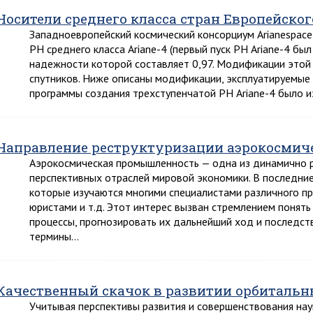
Носители среднего класса стран Европейског
Западноевропейский космический консорциум Arianespace
РН среднего класса Ariane-4 (первый пуск РН Ariane-4 бы
надежности которой составляет 0,97. Модификации этой
спутников. Ниже описаны модификации, эксплуатируемые 
программы создания трехступенчатой РН Ariane-4 было 
Направление реструктуризации аэрокосми
Аэрокосмическая промышленность — одна из динамично р
перспективных отраслей мировой экономики. В последние
которые изучаются многими специалистами различного п
юристами и т.д. Этот интерес вызван стремлением понять
процессы, прогнозировать их дальнейший ход и последст
термины…
Качественный скачок в развитии орбитальн
Учитывая перспективы развития и совершенствования нау