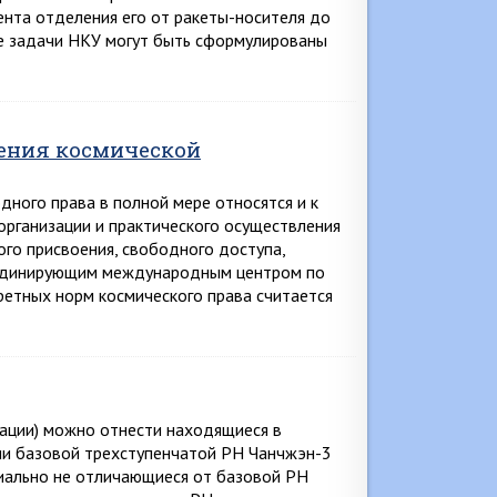
нта отделения его от ракеты-носителя до
е задачи НКУ могут быть сформулированы
ения космической
ого права в полной мере относятся и к
организации и практического осуществления
ого присвоения, свободного доступа,
рдинирующим международным центром по
ретных норм космического права считается
кации) можно отнести находящиеся в
ии базовой трехступенчатой РН Чанчжэн-3
пиально не отличающиеся от базовой РН