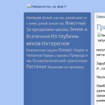
Главн
Авиация
Делай, как мы, делай вместе
Животные
с нами, делай лучше нас
Гр
Земля и
За пределами школы
Из глубины
Вселенная
веков
Интересное
Космос
Наука и
могу
Комплексные задачи
мете
техника
Природа и
Первая стыковка
Психологический практикум
мы
Зару
Растения
Эрудицию на проверку
гг., 
Числ
Наиб
удел
связ
комм