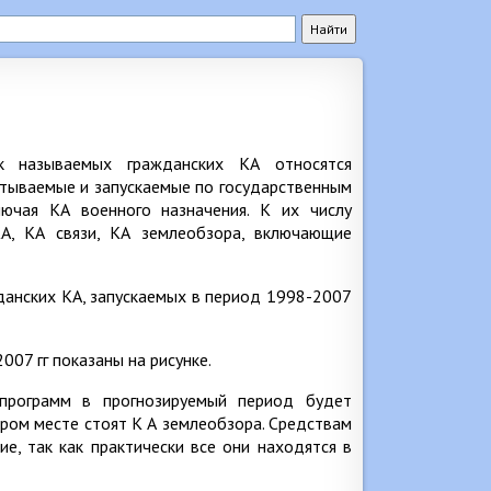
к называемых гражданских КА относятся
атываемые и запускаемые по государственным
лючая КА военного назначения. К их числу
КА, КА связи, КА землеобзора, включающие
данских КА, запускаемых в период 1998-2007
07 гг показаны на рисунке.
программ в прогнозируемый период будет
ром месте стоят К А землеобзора. Средствам
е, так как практически все они находятся в