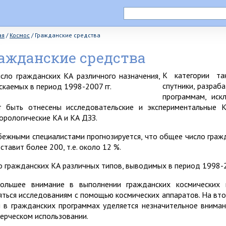
ая
/
Космос
/
Гражданские средства
ажданские средства
К категории та
спутники, разраб
программам, иск
т быть отнесены исследовательские и экспериментальные 
орологические КА и КА ДЗЗ.
бежными специалистами прогнозируется, что общее число граж
составит более 200, т.е. около 12 %.
о гражданских КА различных типов, выводимых в период 1998-20
ольшее внимание в выполнении гражданских космических 
яться исследованиям с помощью космических аппаратов. На вто
и в гражданских программах уделяется незначительное внимани
ерческом использовании.