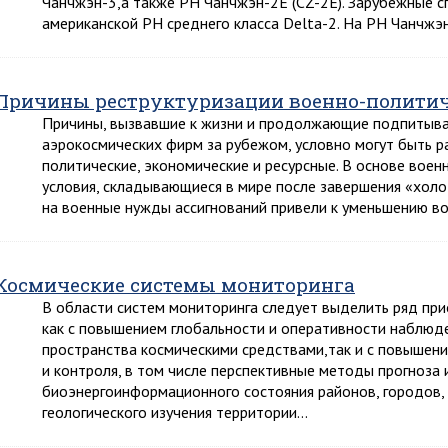
Чанчжэн-3,а также РН Чанчжэн-2Е (CZ-2E). Зарубежные 
американской РН среднего класса Delta-2. На РН Чанчжэ
Причины реструктуризации военно-политич
Причины, вызвавшие к жизни и продолжающие подпитыват
аэрокосмических фирм за рубежом, условно могут быть ра
политические, экономические и ресурсные. В основе вое
условия, складывающиеся в мире после завершения «хол
на военные нужды ассигнований привели к уменьшению вое
Космические системы мониторинга
В области систем мониторинга следует выделить ряд при
как с повышением глобальности и оперативности наблюд
пространства космическими средствами,так и с повышен
и контроля, в том числе перспективные методы прогноза 
биоэнергоинформационного состояния районов, городов, 
геологического изучения территории…