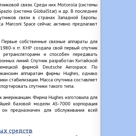
тниковой связи. Среди них Motorola (системы
a Spazio (система GlobalStar) и др. В последнее
утников связи в странах Западной Европы.
ta Marconi Space сейчас активно предлагают
. Первые собственные связные аппараты для
1980-х гг. КНР создала свой первый спутник
 ретрансляторами и способен передавать
онных линий. Спутник разработан Китайской
емецкой фирмой Deutsche Aerospace. По
риканским аппаратам фирмы Hughes, однако
ики стабилизации. Масса спутника составляет
спортировать спутники такого типа.
к американцам. Фирма Hughes изготовила для
вейшей базовой модели AS-7000 корпорация
, он предназначен для обслуживания всей
ых средств