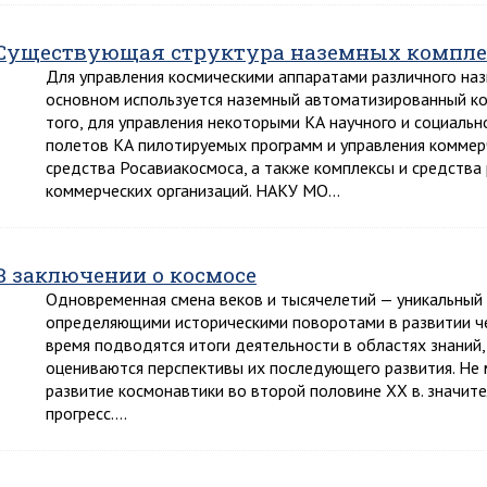
Существующая структура наземных комплек
Для управления космическими аппаратами различного наз
основном используется наземный автоматизированный к
того, для управления некоторыми КА научного и социальн
полетов КА пилотируемых программ и управления коммер
средства Росавиакосмоса, а также комплексы и средства
коммерческих организаций. НАКУ МО…
В заключении о космосе
Одновременная смена веков и тысячелетий — уникальный
определяющими историческими поворотами в развитии чел
время подводятся итоги деятельности в областях знаний
оцениваются перспективы их последующего развития. Не м
развитие космонавтики во второй половине XX в. значит
прогресс….