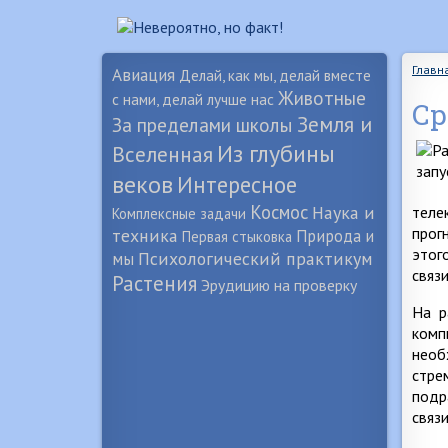
Главн
Авиация
Делай, как мы, делай вместе
Животные
с нами, делай лучше нас
Ср
Земля и
За пределами школы
Из глубины
Вселенная
веков
Интересное
Космос
Наука и
теле
Комплексные задачи
прог
техника
Природа и
Первая стыковка
этог
Психологический практикум
мы
связ
Растения
Эрудицию на проверку
На р
комп
необ
стре
подр
связ