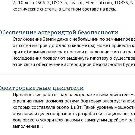
7…10 лет (DSCS-2, DSCS-3, Leasat, Fleetsatcom, TDRSS, N
космические системы в штатном составе на весь…
Обеспечение астероидной безопасности
Столкновение Земли даже с небольшими по земным пред
от сотен метров до одного километра) может привести к
при их больших размерах поставить человечество на гран
исследования позволяют выдвинуть гипотезу о существов
этой связи обеспечение астероидной безопасности буде
Электроракетные двигатели
Практические работы над электроракетными двигателями, 
ограниченными возможностями бортовых энергоустаново
которых составляла около 1 кВт. Такой уровень мощност
обусловили целесообразность разработки стационарных 
холловского ускорителя плазмы с замкнутым дрейфом эл
выполнены в…