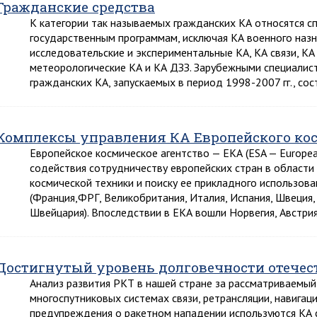
Гражданские средства
К категории так называемых гражданских КА относятся с
государственным программам, исключая КА военного назна
исследовательские и экспериментальные КА, КА связи, К
метеорологические КА и КА ДЗЗ. Зарубежными специалист
гражданских КА, запускаемых в период 1998-2007 гг., сос
Комплексы управления КА Европейского кос
Европейское космическое агентство — ЕКА (ESA — European
содействия сотрудничеству европейских стран в области
космической техники и поиску ее прикладного использова
(Франция,ФРГ, Великобритания, Италия, Испания, Швеция,
Швейцария). Впоследствии в ЕКА вошли Норвегия, Австри
Достигнутый уровень долговечности отече
Анализ развития РКТ в нашей стране за рассматриваемы
многоспутниковых системах связи, ретрансляции, навигац
предупреждения о ракетном нападении используются КА с