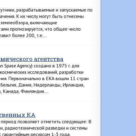
путники, разрабатываемые и запускаемые по
чения. К их числу могут быть отнесены
А землеобзора, включающие
ами прогнозируется, что общее число
тавит более 200, т.е….
мического агентства
 Spase Agency) создано в 1975 г. для
 космических исследований, разработки
ния. Первоначально в ЕКА вошли 11 стран
 Бельгия, Дания, Нидерланды, Ирландия,
я, Канада, Финляндия….
ственных КА
й период позволяет отметить следующее: В
ии, радиотехнической разведки и системы
 гарантийным ресурсом 1-3 года.