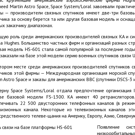
heed Martin Astro Space, Space System/Loral завоевали практи
ы — производители связных спутников имеют две-три базовы
зчика за основу берется та или другая базовая модель и осна
ых заказчику диапазонах.
щую роль среди американских производителей связных КА и сис
а Hughes. Большинство частных фирм и организаций разных ст
вая модель HS-601 стала самой популярной за последние год
заказали на базе этой модели серию военных спутников связи 
тором месте среди американских производителей спутников свя
зчиков этой фирмы — Международная организация морской спут
n Astro Space и заказы для американских ВВС (спутники DSCS-3 и 
ерну Space Systems/Loral отдала предпочтение организация In
ве базовой модели FS-1300. КА имеют 40 ретрансляторов
печивать 22 500 двусторонних телефонных каналов (в режим
визионных канала. Некоторые из телевизионных каналов эти
средственного телеве-щания на Америку, Европу, Азию, Северну
Появление си
низкоорбитальн