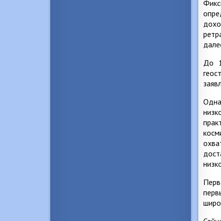
Фикс
опре
дохо
ретр
дале
До 1
геос
заяв
Одна
низк
прак
косм
охва
дост
низк
Перв
перв
широ
Сейч