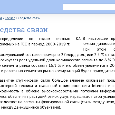
ая
/
Космос
/
Средства связи
едства связи
В настоящее вр
весьма динамично
При этом об
коммуникаций составил примерно 27 млрд дол., или 2,3 % от вс
нозируется рост удельной доли космического сегмента до 6 %. 
о сегмента рынка составят 16,1 % и его объем увеличится в 2
и в различных сегментах рынка коммуникаций будет приходиться
азвитие спутниковой связи большое влияние оказывает проц
ьютерной техники и связанный с ним рост сети Internet и 
ходимость в обмене высокоскоростными потоками информа
мясь обеспечить растущий рынок услуг, наращивают свои усилия
азделяют на сегменты фиксированной связи (связь между непод
и между движущимися объектами).