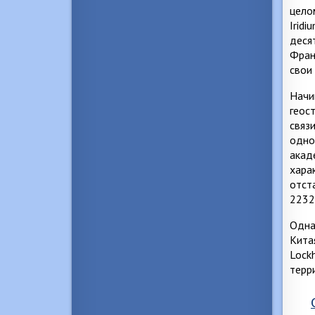
цело
Iridi
деся
Фран
свои
Начи
геос
связ
одно
акад
хара
отст
2232
Одна
Кита
Lock
терр