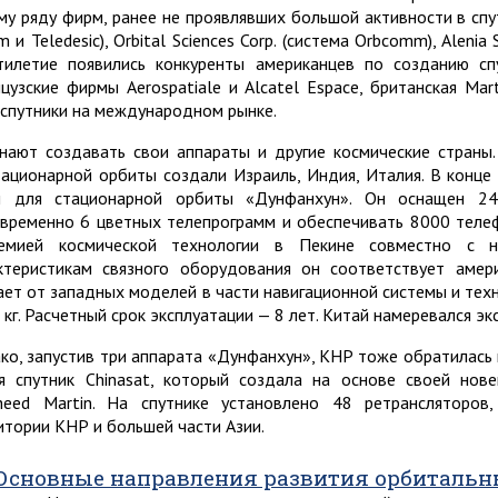
му ряду фирм, ранее не проявлявших большой активности в спу
um и Teledesic), Orbital Sciences Corp. (система Orbcomm), Aleni
тилетие появились конкуренты американцев по созданию сп
цузские фирмы Aerospatiale и Alcatel Espace, британская Mar
 спутники на международном рынке.
нают создавать свои аппараты и другие космические страны
тационарной орбиты создали Израиль, Индия, Италия. В конце 
и для стационарной орбиты «Дунфанхун». Он оснащен 24
временно 6 цветных телепрограмм и обеспечивать 8000 телеф
емией космической технологии в Пекине совместно с н
ктеристикам связного оборудования он соответствует аме
ает от западных моделей в части навигационной системы и техн
 кг. Расчетный срок эксплуатации — 8 лет. Китай намеревался эк
ко, запустив три аппарата «Дунфанхун», КНР тоже обратилась 
я спутник Chinasat, который создала на основе своей но
heed Martin. На спутнике установлено 48 ретрансляторов
итории КНР и большей части Азии.
Основные направления развития орбитальн