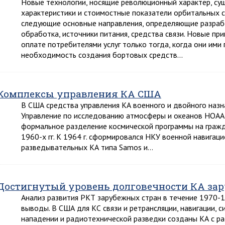
Новые технологии, носящие революционный характер, су
характеристики и стоимостные показатели орбитальных с
следующие основные направления, определяющие разраб
обработка, источники питания, средства связи. Новые пр
оплате потребителями услуг только тогда, когда они ими 
необходимость создания бортовых средств…
Комплексы управления КА США
В США средства управления КА военного и двойного назн
Управление по исследованию атмосферы и океанов НОАА 
формальное разделение космической программы на гражд
1960-х гг. К 1964 г. сформировался НКУ военной навигаци
разведывательных КА типа Samos и…
Достигнутый уровень долговечности КА за
Анализ развития РКТ зарубежных стран в течение 1970-1
выводы. В США для КС связи и ретрансляции, навигации, 
нападении и радиотехнической разведки созданы КА с р