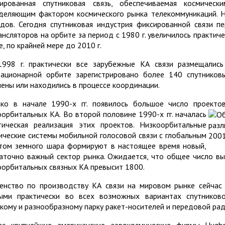
ированная спутниковая связь, обеспечиваемая космическ
деляющим фактором космического рынка телекоммуникаций. 
дов. Сегодня спутниковая индустрия фиксированной связи пе
ансляторов на орбите за период с 1980 г. увеличилось практиче
е, по крайней мере до 2010 г.
998 г. практически все зарубежные КА связи размещались
тационарной орбите зарегистрировано более 140 спутнико
лены или находились в процессе координации.
ко в начале 1990-х гг. появилось большое число проекто
оорбитальных
КА. Во второй половине 1990-х гг. началась
тическая реализация этих проектов. Низкоорбитальные
ические системы мобильной голосовой связи с глобальным
том земного шара формируют в настоящее время новый,
аточно важный сектор рынка. Ожидается, что общее число вы
оорбитальных связных КА превысит 1800.
енство по производству КА связи на мировом рынке сейча
ыми практически во всех возможных вариантах спутников
кому и разнообразному парку ракет-носителей и передовой ра
ас крупнейшие американские аэрокосмические фирмы Hughes