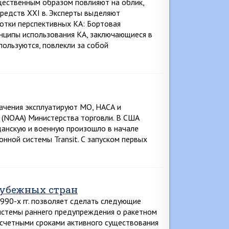
щественным образом повлияют на облик,
редств XXI в. Эксперты выделяют
отки перспективных КА: Бортовая
инципы использования КА, заключающиеся в
пользуются, повлекли за собой
ачения эксплуатируют МО, НАСА и
(NOAA) Министерства торговли. В США
анскую и военную произошло в начале
онной системы Transit. С запуском первых
рубежных стран
990-х гг. позволяет сделать следующие
системы раннего предупреждения о ракетном
асчетными сроками активного существования