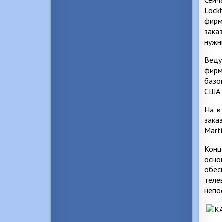
Lock
фирм
зака
нужн
Веду
фирм
базо
США 
На в
зака
Marti
Конц
осно
обес
теле
непо