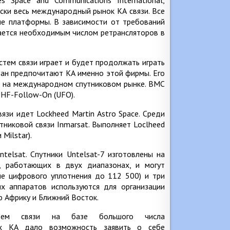
чески весь международный рынок КА связи. Все
е платформы. В зависимости от требований
щается необходимым числом ретрансляторов в
тем связи играет и будет продолжать играть
ран предпочитают КА именно этой фирмы. Его
ы на международном спутниковом рынке. ВМС
UHF-Follow-On (UFO).
зи идет Lockheed Martin Astro Space. Среди
никовой связи Inmarsat. Выполняет Loclheed
Milstar).
telsat. Спутники Untelsat-7 изготовлены на
, работающих в двух диапазонах, и могут
е цифрового уплотнения до 112 500) и три
х аппаратов используются для организации
ю Африку и Ближний Восток.
стем связи на базе большого числа
ых КА дало возможность заявить о себе