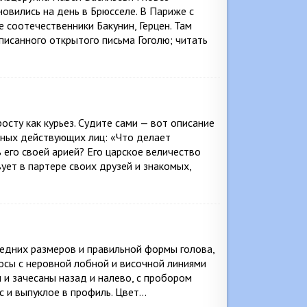
овились на день в Брюсселе. В Париже с
 соотечественники Бакунин, Герцен. Там
исанного открытого письма Гоголю; читать
сту как курьез. Судите сами — вот описание
авных действующих лиц: «Что делает
 его своей арией? Его царское величество
ует в партере своих друзей и знакомых,
редних размеров и правильной формы голова,
осы с неровной лобной и височной линиями
 и зачесаны назад и налево, с пробором
с и выпуклое в профиль. Цвет…