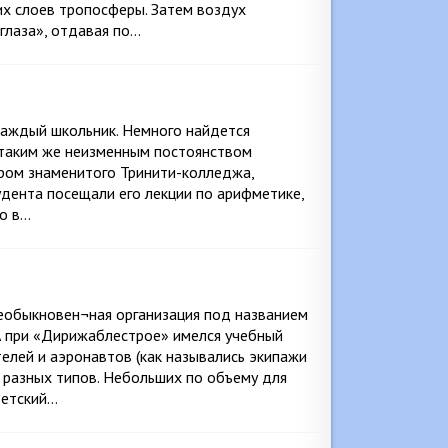
их слоев тропосферы. Затем воздух
«глаза», отдавая по…
 каждый школьник. Немного найдется
 таким же неизменным постоянством
ором знаменитого Тринити-колледжа,
удента посещали его лекции по арифметике,
ко в…
еобыкновен¬ная организация под названием
 А при «Дирижаблестрое» имелся учебный
елей и аэронавтов (как назывались экипажи
 разных типов. Небольших по объему для
ветский…