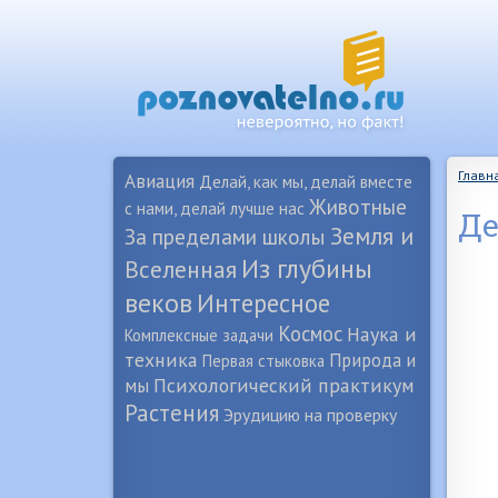
Главн
Авиация
Делай, как мы, делай вместе
Животные
с нами, делай лучше нас
Д
Земля и
За пределами школы
Из глубины
Вселенная
веков
Интересное
Космос
Наука и
Комплексные задачи
техника
Природа и
Первая стыковка
Психологический практикум
мы
Растения
Эрудицию на проверку