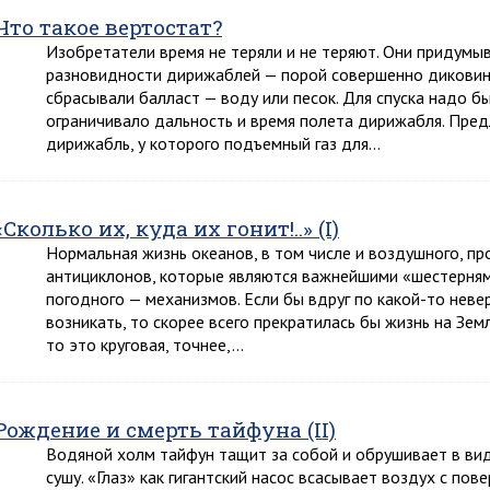
Что такое вертостат?
Изобретатели время не теряли и не теряют. Они придумы
разновидности дирижаблей — порой совершенно диковин
сбрасывали балласт — воду или песок. Для спуска надо бы
ограничивало дальность и время полета дирижабля. Пре
дирижабль, у которого подъемный газ для…
«Сколько их, куда их гонит!..» (I)
Нормальная жизнь океанов, в том числе и воздушного, пр
антициклонов, которые являются важнейшими «шестерням
погодного — механизмов. Если бы вдруг по какой-то неве
возникать, то скорее всего прекратилась бы жизнь на Зем
то это круговая, точнее,…
Рождение и смерть тайфуна (II)
Водяной холм тайфун тащит за собой и обрушивает в вид
сушу. «Глаз» как гигантский насос всасывает воздух с пов