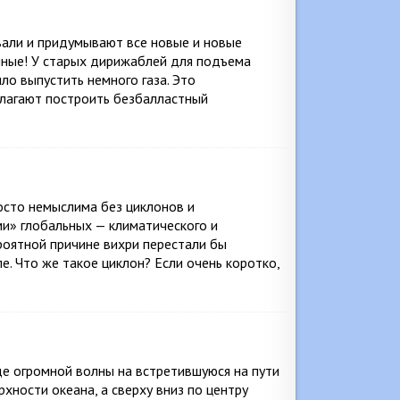
вали и придумывают все новые и новые
ные! У старых дирижаблей для подъема
ло выпустить немного газа. Это
длагают построить безбалластный
осто немыслима без циклонов и
и» глобальных — климатического и
роятной причине вихри перестали бы
ле. Что же такое циклон? Если очень коротко,
е огромной волны на встретившуюся на пути
ерхности океана, а сверху вниз по центру