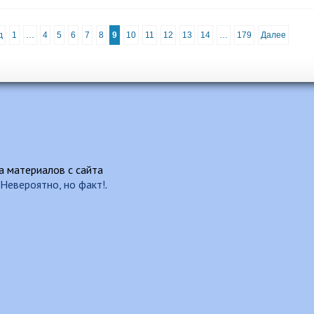
д
1
…
4
5
6
7
8
9
10
11
12
13
14
…
179
Далее
 материалов с сайта
Невероятно, но факт!
.