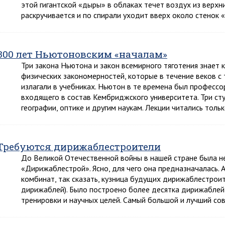
этой гигантской «дыры» в облаках течет воздух из верхн
раскручивается и по спирали уходит вверх около стенок 
300 лет Ньютоновским «началам»
Три закона Ньютона и закон всемирного тяготения знает
физических закономерностей, которые в течение веков с
излагали в учебниках. Ньютон в те времена был професс
входящего в состав Кембриджского университета. Три ст
географии, оптике и другим наукам. Лекции читались толь
Требуются дирижаблестроители
До Великой Отечественной войны в нашей стране была н
«Дирижаблестрой». Ясно, для чего она предназначалась.
комбинат, так сказать, кузница будущих дирижаблестроит
дирижаблей). Было построено более десятка дирижаблей
тренировки и научных целей. Самый большой и лучший со