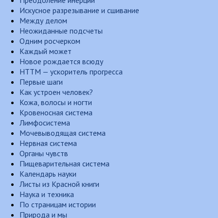
Преодоление инерции
Искусное разрезывание и сшивание
Между делом
Неожиданные подсчеты
Одним росчерком
Каждый может
Новое рождается всюду
НТТМ — ускоритель прогресса
Первые шаги
Как устроен человек?
Кожа, волосы и ногти
Кровеносная система
Лимфосистема
Мочевыводящая система
Нервная система
Органы чувств
Пищеварительная система
Календарь науки
Листы из Красной книги
Наука и техника
По страницам истории
Природа и мы