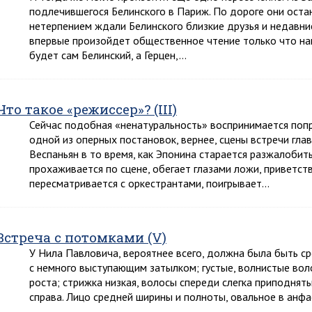
подлечившегося Белинского в Париж. По дороге они остан
нетерпением ждали Белинского близкие друзья и недавние
впервые произойдет общественное чтение только что нап
будет сам Белинский, а Герцен,…
Что такое «режиссер»? (III)
Сейчас подобная «ненатуральность» воспринимается попро
одной из оперных постановок, вернее, сцены встречи гл
Веспаньян в то время, как Эпонина старается разжалобить
прохаживается по сцене, обегает глазами ложи, приветств
пересматривается с оркестрантами, поигрывает…
Встреча с потомками (V)
У Нила Павловича, вероятнее всего, должна была быть с
с немного выступающим затылком; густые, волнистые вол
роста; стрижка низкая, волосы спереди слегка приподняты
справа. Лицо средней ширины и полноты, овальное в анфа