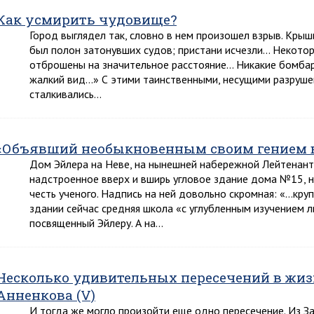
Как усмирить чудовище?
Город выглядел так, словно в нем произошел взрыв. Крыш
был полон затонувших судов; пристани исчезли… Некотор
отброшены на значительное расстояние… Никакие бомбар
жалкий вид…» С этими таинственными, несущими разруше
сталкивались…
«Объявший необыкновенным своим гением вс
Дом Эйлера на Неве, на нынешней набережной Лейтенант
надстроенное вверх и вширь угловое здание дома №15, 
честь ученого. Надпись на ней довольно скромная: «…кру
здании сейчас средняя школа «с углубленным изучением ли
посвященный Эйлеру. А на…
Несколько удивительных пересечений в жиз
Анненкова (V)
И тогда же могло произойти еще одно пересечение. Из З