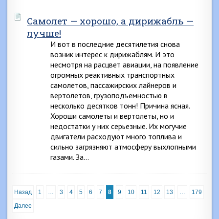
Самолет — хорошо, а дирижабль —
лучше!
И вот в последние десятилетия снова
возник интерес к дирижаблям. И это
несмотря на расцвет авиации, на появление
огромных реактивных транспортных
самолетов, пассажирских лайнеров и
вертолетов, грузоподъемностью в
несколько десятков тонн! Причина ясная.
Хороши самолеты и вертолеты, но и
недостатки у них серьезные. Их могучие
двигатели расходуют много топлива и
сильно загрязняют атмосферу выхлопными
газами. За…
Назад
1
…
3
4
5
6
7
8
9
10
11
12
13
…
179
Далее