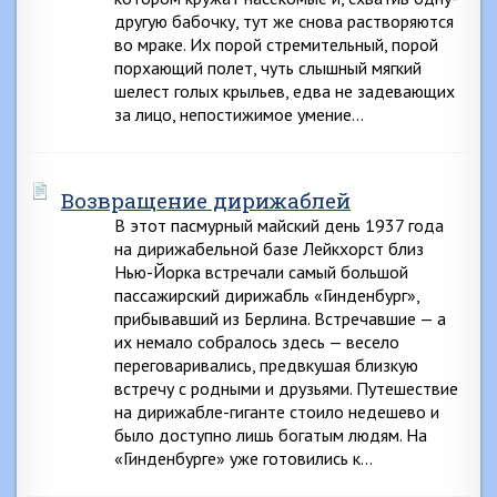
другую бабочку, тут же снова растворяются
во мраке. Их порой стремительный, порой
порхающий полет, чуть слышный мягкий
шелест голых крыльев, едва не задевающих
за лицо, непостижимое умение…
Возвращение дирижаблей
В этот пасмурный майский день 1937 года
на дирижабельной базе Лейкхорст близ
Нью-Йорка встречали самый большой
пассажирский дирижабль «Гинденбург»,
прибывавший из Берлина. Встречавшие — а
их немало собралось здесь — весело
переговаривались, предвкушая близкую
встречу с родными и друзьями. Путешествие
на дирижабле-гиганте стоило недешево и
было доступно лишь богатым людям. На
«Гинденбурге» уже готовились к…