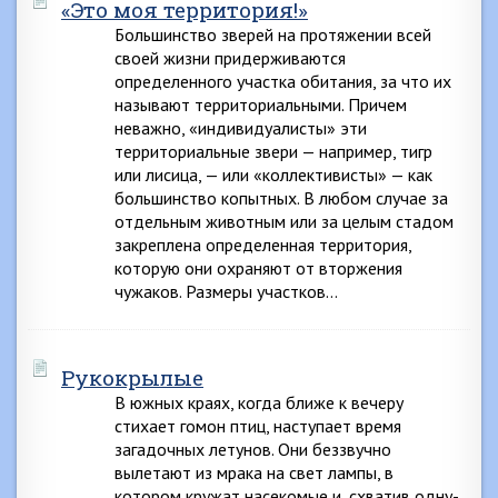
«Это моя территория!»
Большинство зверей на протяжении всей
своей жизни придерживаются
определенного участка обитания, за что их
называют территориальными. Причем
неважно, «индивидуалисты» эти
территориальные звери — например, тигр
или лисица, — или «коллективисты» — как
большинство копытных. В любом случае за
отдельным животным или за целым стадом
закреплена определенная территория,
которую они охраняют от вторжения
чужаков. Размеры участков…
Рукокрылые
В южных краях, когда ближе к вечеру
стихает гомон птиц, наступает время
загадочных летунов. Они беззвучно
вылетают из мрака на свет лампы, в
котором кружат насекомые и, схватив одну-