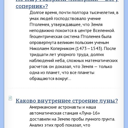
соперник»?
Долгое время, почти полтора тысячелетия, в
умах людей господствовало учение
Птолемея, утверждавшее, что Земля
неподвижно покоится в центре Вселенной.
Геоцентрическая система Птолемея была
опровергнута великим польским ученым
Николаем Коперником (1473—1543). После
тридцати лет упорного труда, долгих
наблюдений неба, сложных математических
расчетов он доказал, что Земля — только
одна из планет, что все планеты
обращаются вокруг…
Каково внутреннее строение луны?
Американские астронавты и наша
автоматическая станция «Луна-16»
доставили на Землю пробы лунного грунта.
Анализ этих проб показал, что