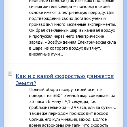
небесные сполохи (так называют полярные
сияния жителя Севера — поморы) в своей
основе имеют электрическую природу. Для
подтверждения своих догадок ученый
производил многочисленные эксперименты.
Он брал стеклянный шар, выкачивал воздух
и пропускал через него электрические
заряды. «Возбужденная Електрическая сила
в шаре, из которого воздух вытянут,
внезапные лучи…
Как и с какой скоростью движется
Земля?
Полный оборот вокруг своей оси, т.е.
поворот на 360°, Земной шар совершает за
23 часа 56 минут 4,1 секунды, т.е.
приблизительно за ~ 24 часа, или за сутки. С
таким же периодом происходит восход
Солнца, его кульминация, заход. Долгое
время астрономы считали, что скорость