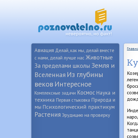
Главн
Авиация
Делай, как мы, делай вместе
Животные
с нами, делай лучше нас
Ку
Земля и
За пределами школы
Из глубины
Козе
Вселенная
леге
веков
Интересное
брос
Космос
Наука и
созв
Комплексные задачи
дожд
техника
Природа и
Первая стыковка
Психологический практикум
мы
Инде
Растения
Эрудицию на проверку
наро
Когд
танц
созв