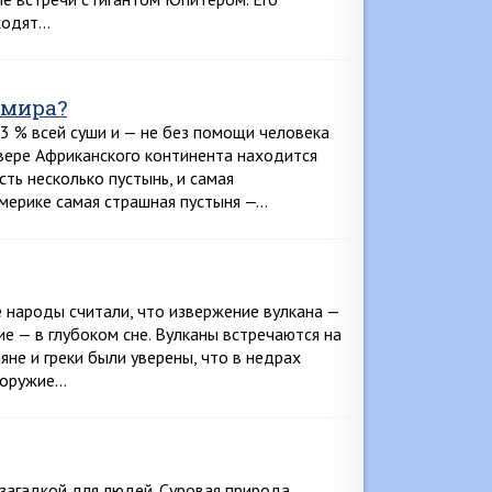
уходят…
 мира?
3 % всей суши и — не без помощи человека
евере Африканского континента находится
ть несколько пустынь, и самая
Америке самая страшная пустыня —…
 народы считали, что извержение вулкана —
ие — в глубоком сне. Вулканы встречаются на
яне и греки были уверены, что в недрах
т оружие…
загадкой для людей. Суровая природа,