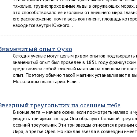
тяжелые, труднопроходимые льды в окружающих морях, 
это способствовало ее изоляции от внешнего мира. Глав
его расположение: почти весь континент, площадь которог
находится внутри Южного…
Знаменитый опыт Фуко
Сегодня ученые могут целым рядом опытов подтвердить в
знаменитый опыт был проведен в 1851 году французским
представляла собой тяжелый маятник на длинном подвес
опыт. Поэтому обычно такой маятник устанавливают в вы
Московском планетарии. Если…
Звездный треугольник на осеннем небе
В конце лета — начале осени, если посмотреть налево и
увидеть три ярких звезды. Они образуют большой треуголь
осенний треугольник. Эти три звезды относятся к разным
Лира, а третье Орел. Но каждая звезда в созвездии имее