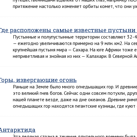
притяжение настолько изменяет орбиты комет, что они 
Где расположены самые известные пустыни
Пустынные и полупустынные территории составляют 32-4
— ежегодно увеличиваются примерно на 9 млн. км2. На с
крупнейшая пустыня мира — Сахара. На юге Африки тоже ес
неприветливая и знойная из них — Калахари. В Северной 
Горы, извергающие огонь
Раньше на Земле было много огнедышащих гор. И древние
это великий гнев богов. Сейчас одни совсем потухли, друг
нашей планете везде, даже на дне океанов. Древние римл
огнедышащих гор находятся гигантские кузницы, где кую
Антарктида
Эта ледяная страна в течение длительного времени была 