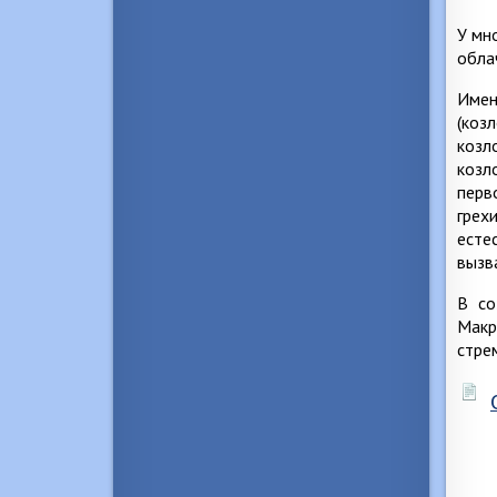
У мн
обла
Имен
(коз
козл
козл
перв
грех
есте
вызв
В со
Макр
стре