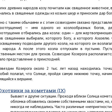
огих древних народов козу почитали как священное животное, 
чались в священные одежды из козьих шкур и приносили дар бо
но с такими обычаями и с этим созвездием связано представле
лоотпущение) — имя одного из козлообразных богов, д
оотпущения отбирались два козла: один — для жертвоприношени
ов священники выбирали, которого Богу, а которого Азазелю. 
освященнику подводили другого козла, на которого он возлага
и народа. А после этого козла отпускали в пустыню. Пус
ственным местом для грехов. Созвездие Козерога располагаетс
ало представление о преисподней.
звездии Козерога около 2 тыс. лет назад находилась точк
обий полагал, что Солнце, пройдя самую нижнюю точку, начина
мящийся к вершине.
Охотники за кометами (IX)
Бывают и другие ситуации. Проходя вблизи Солнца комета
обломка обзавелись своими собственными хвостами, но, 
никогда не наблюдались. Часто различные «неприятности
путешественницами вдалеке от наших глаз, например посл