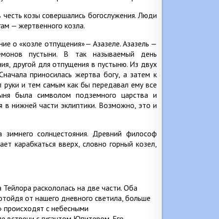
в честь козы совершались богослужения. Люди
гам — жертвенного козла.
ние о «козле отпущения»— Азазеле. Азазель —
емонов пустыни. В так называемый день
я, другой для отпущения в пустыню. Из двух
Сначала приносилась жертва богу, а затем к
л руки и тем самым как бы передавал ему все
тыня была символом подземного царства и
я в нижней части эклиптики. Возможно, это и
а зимнего солнцестояния. Древний философ
ет карабкаться вверх, словно горный козел,
 Тейлора раскололась на две части. Оба
отойдя от нашего дневного светила, больше
» происходят с небесными
е встречи с гигантом Юпитером. Его