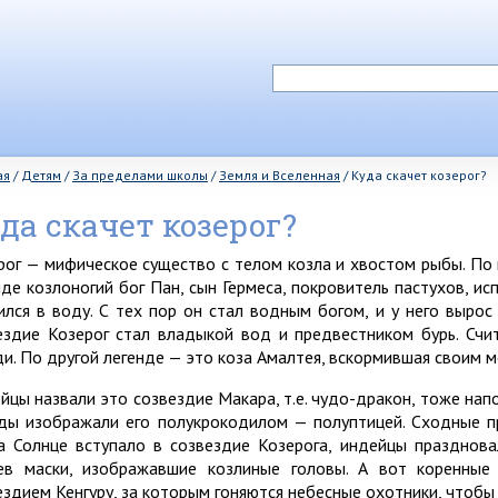
ая
/
Детям
/
За пределами школы
/
Земля и Вселенная
/
Куда скачет козерог?
да скачет козерог?
рог — мифическое существо с телом козла и хвостом рыбы. По
нде козлоногий бог Пан, сын Гермеса, покровитель пастухов, ис
ился в воду. С тех пор он стал водным богом, и у него выро
ездие Козерог стал владыкой вод и предвестником бурь. Счи
и. По другой легенде — это коза Амалтея, вскормившая своим м
йцы назвали это созвездие Макара, т.е. чудо-дракон, тоже нап
ды изображали его полукрокодилом — полуптицей. Сходные п
а Солнце вступало в созвездие Козерога, индейцы празднов
ев маски, изображавшие козлиные головы. А вот коренные
ездием Кенгуру, за которым гоняются небесные охотники, чтобы 