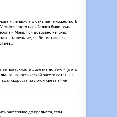
лова «плейас», что означает множество. В
У мифического царя Атласа было семь
теропа и Майя. При довольно неясных
зды — маленькие, слабо светящиеся
 стали…
от ее поверхности долетит до Земли (а это
нды. Но на космической ракете лететь на
льшая скорость, за лучом света ей не
ить расстояние до предмета, если