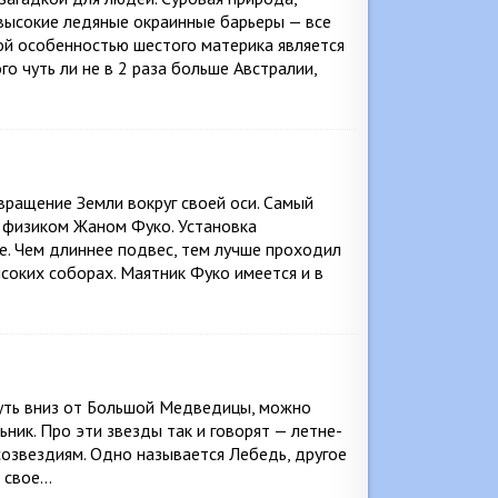
высокие ледяные окраинные барьеры — все
ной особенностью шестого материка является
о чуть ли не в 2 раза больше Австралии,
ращение Земли вокруг своей оси. Самый
 физиком Жаном Фуко. Установка
е. Чем длиннее подвес, тем лучше проходил
соких соборах. Маятник Фуко имеется и в
 чуть вниз от Большой Медведицы, можно
ник. Про эти звезды так и говорят — летне-
 созвездиям. Одно называется Лебедь, другое
т свое…