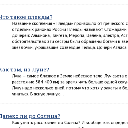
Что такое плеяды?
Название скопления «Плеяды» произошло от греческого с
отдельных районах России Плеяды называют Стожарами. 
дочерей: Альциона, Тайгета, Меропа, Целена, Электра, Ас
обстоятельствах эти сестры были обращены богами в зве
звездочки, украшавшие созвездие Тельца. Дочери Атласа
Как там, на Луне?
Луна — самое близкое к Земле небесное тело. Луч света 
расстояние 384 400 км) за время чуть больше одной секу
Луну надо несколько дней, потому что хотя у ракеты и бо
угнаться. В ясную лунную…
Далеко ли до Солнца?
Как узнать расстояние до Солнца? И вообще, как определ