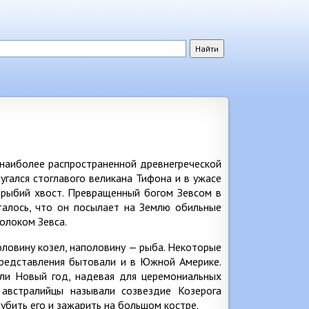
 наиболее распространенной древнегреческой
пугался стоглавого великана Тифона и в ужасе
с рыбий хвост. Превращенный богом Зевсом в
талось, что он посылает на Землю обильные
олоком Зевса.
оловину козел, наполовину — рыба. Некоторые
редставления бытовали и в Южной Америке.
али Новый год, надевая для церемониальных
 австралийцы называли созвездие Козерога
убить его и зажарить на большом костре.