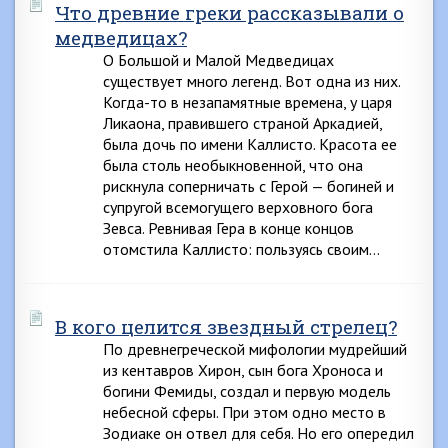
Что древние греки рассказывали о
медведицах?
О Большой и Малой Медведицах
существует много легенд. Вот одна из них.
Когда-то в незапамятные времена, у царя
Ликаона, правившего страной Аркадией,
была дочь по имени Каллисто. Красота ее
была столь необыкновенной, что она
рискнула соперничать с Герой — богиней и
супругой всемогущего верховного бога
Зевса. Ревнивая Гера в конце концов
отомстила Каллисто: пользуясь своим…
В кого целится звездный стрелец?
По древнегреческой мифологии мудрейший
из кентавров Хирон, сын бога Хроноса и
богини Фемиды, создал и первую модель
небесной сферы. При этом одно место в
Зодиаке он отвел для себя. Но его опередил