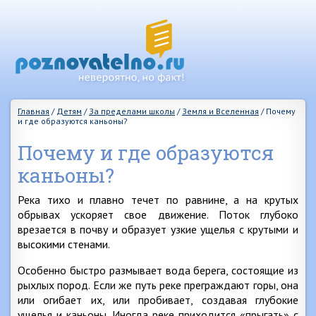
Главная
/
Детям
/
За пределами школы
/
Земля и Вселенная
/
Почему
и где образуются каньоны?
Почему и где образуются
каньоны?
Река тихо и плавно течет по равнине, а на крутых
обрывах ускоряет свое движение. Поток глубоко
врезается в почву и образует узкие ущелья с крутыми и
высокими стенами.
Особенно быстро размывает вода берега, состоящие из
рыхлых пород. Если же путь реке преграждают горы, она
или огибает их, или пробивает, создавая глубокие
ущелья и каньоны. Иногда реке приходится «прыгать» с