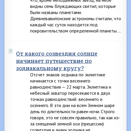
что, кроме неподвижных звезд, на небе
видны семь блуждающих светил, которые
были названы планетами.
Древневавилонские астрономы считали, что
каждый час суток находится под
покровительством определенной планеты….
От какого созвездия солнце
начинает путешествие по
зодиакальному кругу?
Отсчет знаков зодиака по эклиптике
начинается с точки весеннего
равноденствия — 22 марта. Эклиптика и
небесный экватор пересекаются в двух
точках равноденствий: весеннего и
осеннего. В эти дни на всем Земном шаре
день по длительности равен ночи. Строго
говоря, это не совсем правильно, так как из-
за смещений земной оси (прецессии)
созвездия и знаки зодиака не…