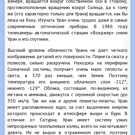
Венере, вращается вокруг собственной оси в сторону,
противоположную вращению вокруг Солнца, да к тому
же (это характерно только для Урана) вращается, как бы
лежа на боку. Изучать Уран очень трудно даже в самые
современные оптические приборы. В 1986 году
телекамеры автоматической станции «Вояджер» сняли
Уран и его спутники.
Высокий уровень облачности Урана не дает четкого
изображения деталей его поверхности. Планета сжата у
полюсов, сильно раскручена. Находясь на периферии
Солнечной системы, получает очень мало теплоты и
света, в 370 раз меньше, чем Земля. Поэтому
температура его внешнего облачного слоя -212°,
нижнего -129°. Облака, состоящие, по-видимому, из
метана и аммиака, движутся с огромной скоростью (до
350 км/ч). Так же как и другие планеты-гиганты, Уран
имеет расплавленное ядро, за счет выделения энергии
которого происходят в атмосфере вихри и бури. В
отличие от Сатурна, Уран имеет систему узких
непрозрачных газопылевых колец, всего их насчитывают
девять. Их не видно в отраженном свете, поэтому