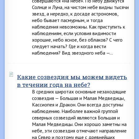
совершаются «на небе». По небу движутся
Солнце и Луна, на чистом небе видны тысячи
звезд, а нередко, к досаде астрономов,
небо бывает пасмурным, и тогда
наблюдения невозможны. Как приступить к
наблюдениям, если условия видимости
хорошие, небо ясное, без облаков? С чего
следует начать? Где и когда вести
наблюдения? Вид звездного неба —…
Какие созвездия мы можем видеть
в течении года на небе?
В средних широтах основные незаходящие
созвездия — Большая и Малая Медведицы,
Кассиопея и Дракон. Они всегда доступны
наблюдению. Наиболее важной группой
северных созвездий являются Большая и
Малая Медведицы. Они хорошо заметны на
небе, эти созвездия отмечают направление
на Север и поэтому еще с древнейших