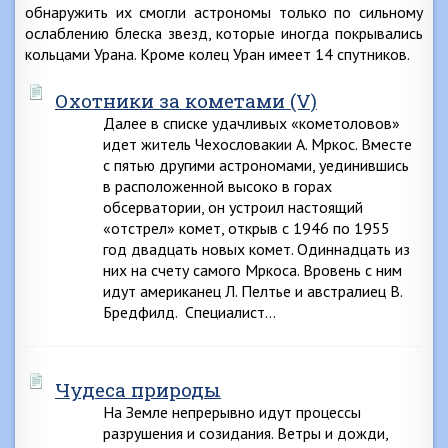
обнаружить их смогли астрономы только по сильному
ослаблению блеска звезд, которые иногда покрывались
кольцами Урана. Кроме колец Уран имеет 14 спутников.
Охотники за кометами (V)
Далее в списке удачливых «кометоловов»
идет житель Чехословакии А. Мркос. Вместе
с пятью другими астрономами, уединившись
в расположенной высоко в горах
обсерватории, он устроил настоящий
«отстрел» комет, открыв с 1946 по 1955
год двадцать новых комет. Одиннадцать из
них на счету самого Мркоса. Вровень с ним
идут американец Л. Пелтье и австралиец В.
Бредфилд. Специалист…
Чудеса природы
На Земле непрерывно идут процессы
разрушения и созидания. Ветры и дожди,