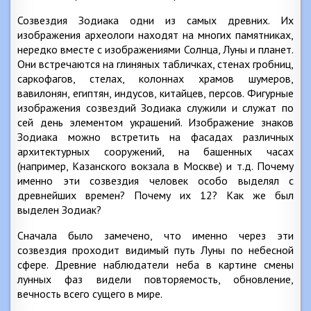
Созвездия Зодиака одни из самых древних. Их
изображения археологи находят на многих памятниках,
нередко вместе с изображениями Солнца, Луны и планет.
Они встречаются на глиняных табличках, стенах гробниц,
саркофагов, стелах, колоннах храмов шумеров,
вавилонян, египтян, индусов, китайцев, персов. Фигурные
изображения созвездий Зодиака служили и служат по
сей день элементом украшений. Изображение знаков
Зодиака можно встретить на фасадах различных
архитектурных сооружений, на башенных часах
(например, Казанского вокзала в Москве) и т.д. Почему
именно эти созвездия человек особо выделял с
древнейших времен? Почему их 12? Как же был
выделен Зодиак?
Сначала было замечено, что именно через эти
созвездия проходит видимый путь Луны по небесной
сфере. Древние наблюдатели неба в картине смены
лунных фаз видели повторяемость, обновление,
вечность всего сущего в мире.