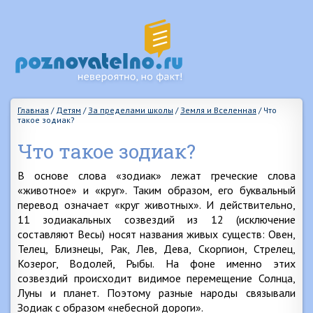
Главная
/
Детям
/
За пределами школы
/
Земля и Вселенная
/
Что
такое зодиак?
Что такое зодиак?
В основе слова «зодиак» лежат греческие слова
«животное» и «круг». Таким образом, его буквальный
перевод означает «круг животных». И действительно,
11 зодиакальных созвездий из 12 (исключение
составляют Весы) носят названия живых существ: Овен,
Телец, Близнецы, Рак, Лев, Дева, Скорпион, Стрелец,
Козерог, Водолей, Рыбы. На фоне именно этих
созвездий происходит видимое перемещение Солнца,
Луны и планет. Поэтому разные народы связывали
Зодиак с образом «небесной дороги».