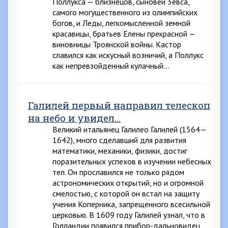
Поллукса — близнецов, сыновей 3евса,
самого могущественного из олимпийских
богов, и Леды, легкомысленной земной
красавицы, братьев Елены прекрасной —
виновницы Троянской войны. Кастор
славился как искусный возничий, а Поллукс
как непревзойденный кулачный…
Галилей первый направил телескоп
на небо и увидел…
Великий итальянец Галилео Галилей (1564—
1642), много сделавший для развития
математики, механики, физики, достиг
поразительных успехов в изучении небесных
тел. Он прославился не только рядом
астрономических открытий, но и огромной
смелостью, с которой он встал на защиту
учения Коперника, запрещенного всесильной
церковью. В 1609 году Галилей узнал, что в
Голландии появился прибор-дальновидец