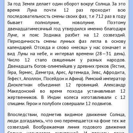
За год Земля делает один оборот вокруг Солнца. За это
время Луна почти 12 раз проходит всю
последовательность смены своих фаз, т.е 712 раз в году
бывает полнолуние, новолуние. Поэтому
двенадцатимесячный год утвердился именно благодаря
Луне, и пояс Зодиака разбит на 12 созвездий.
Периодичность смены лунных фаз легла в основу
календарей. Отсюда и слово «месяц» у нас означает и
вид Луны на небе, и интервал времени (28—31 день).
Число 12 стало священным у разных народов.
Двенадцать богов-олимпийцев у древних греков (Гестия,
Гера, Гермес, Деметра, Арес, Артемида, Зевс, Афродита,
Гефест, Аполлон, Посейдон и Афина). Римский император
Диоклетиан объединил 12 провинций. Александр
Македонский во время похода устанавливал 12
жертвенников. В Индии колеса изготавливали с 12
спицами. Герои и полубоги совершали 12 подвигов.
Впоследствии, подметив видимое движение Солнца,
люди догадались, что оно перемещается на фоне тех же
созвездий. Воображаемая линия годового движения