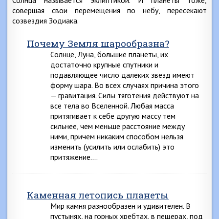
Солнца называется эклиптикой. И планеты тоже,
совершая свои перемещения по небу, пересекают
созвездия Зодиака.
Почему Земля шарообразна?
Солнце, Луна, большие планеты, их
достаточно крупные спутники и
подавляющее число далеких звезд имеют
форму шара. Во всех случаях причина этого
— гравитация. Силы тяготения действуют на
все тела во Вселенной. Любая масса
притягивает к себе другую массу тем
сильнее, чем меньше расстояние между
ними, причем никаким способом нельзя
изменить (усилить или ослабить) это
притяжение….
Каменная летопись планеты
Мир камня разнообразен и удивителен. В
пустынях, на горных хребтах, в пещерах, под