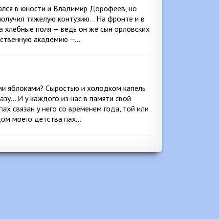
дался в юности и Владимир Дорофеев, но
 получил тяжелую контузию… На фронте и в
а хлебные поля — ведь он же сын орловских
яйственную академию —…
и яблоками? Сыростью и холодком капель
азу… И у каждого из нас в памяти свой
ах связан у него со временем года, той или
 дом моего детства пах…