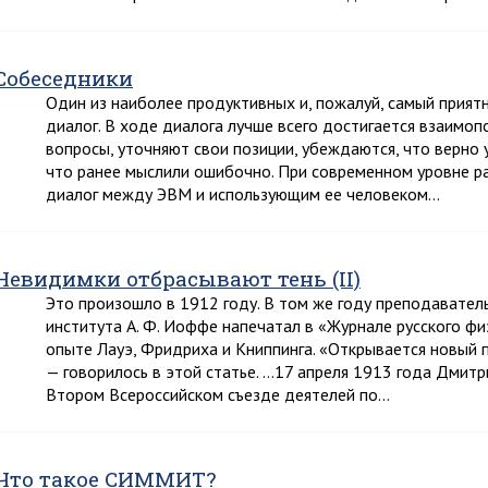
Собеседники
Один из наиболее продуктивных и, пожалуй, самый прият
диалог. В ходе диалога лучше всего достигается взаимоп
вопросы, уточняют свои позиции, убеждаются, что верно 
что ранее мыслили ошибочно. При современном уровне р
диалог между ЭВМ и использующим ее человеком…
Невидимки отбрасывают тень (II)
Это произошло в 1912 году. В том же году преподавател
института А. Ф. Иоффе напечатал в «Журнале русского ф
опыте Лауэ, Фридриха и Книппинга. «Открывается новый п
— говорилось в этой статье. …17 апреля 1913 года Дмит
Втором Всероссийском съезде деятелей по…
Что такое СИММИТ?