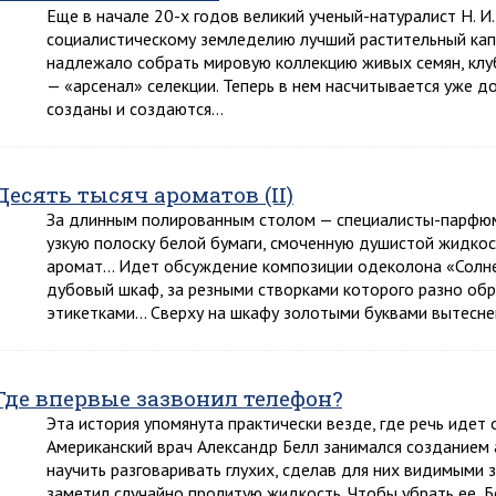
Еще в начале 20-х годов великий ученый-натуралист Н. И
социалистическому земледелию лучший растительный капи
надлежало собрать мировую коллекцию живых семян, клуб
— «арсенал» селекции. Теперь в нем насчитывается уже до
созданы и создаются…
Десять тысяч ароматов (II)
За длинным полированным столом — специалисты-парфюме
узкую полоску белой бумаги, смоченную душистой жидкос
аромат… Идет обсуждение композиции одеколона «Солнеч
дубовый шкаф, за резными створками которого разно обр
этикетками… Сверху на шкафу золотыми буквами вытесн
Где впервые зазвонил телефон?
Эта история упомянута практически везде, где речь идет
Американский врач Александр Белл занимался созданием 
научить разговаривать глухих, сделав для них видимыми 
заметил случайно пролитую жидкость. Чтобы убрать ее, Б