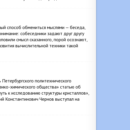
ный способ обмениться мыслями — беседа,
онимание: собеседники задают друг другу
уловили смысл сказанного, порой осознают,
азвития вычислительной техники такой
ь Петербургского политехнического
изико-химического общества» статью об
уть к исследованию структуры кристаллов»,
рий Константинович Чернов выступал на