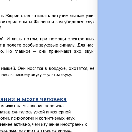
рль Жюрин стал затыкать летучим мышам уши,
 повторил опыты Жюрина и сам убедился: слух
?
ой. И лишь потом, при помощи электронных
т в полете особые звуковые сигналы. Для нас,
о. Но главное — они принимают эхо, звук,
ышей. Они носятся в воздухе, охотятся, не
я неслышимому звуку — ультразвуку.
нии и мозге человека
 влияют на мышление человека.
назад считалось узкой инженерной
огии, психологии и когнитивных наук.
 менее активно, чем изучение иностранных
несколько научно подтверждённых…