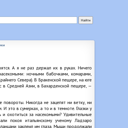
ики
тся. А я не раз держал их в руках. Ничего
насекомыми: ночными бабочками, комарами,
райнего Севера). В Бракенской пещере, на юге
с в Средней Азии, в Бахарденской пещере, —
е повороты. Никогда не зацепят ни ветку, ни
И это в сумерках, а то и в темноте. Глазки у
ь и охотиться за насекомыми? Удивительные
али покоя итальянскому ученому Ладзаро
лланцани заклеил им глаза. Мыши продолжали