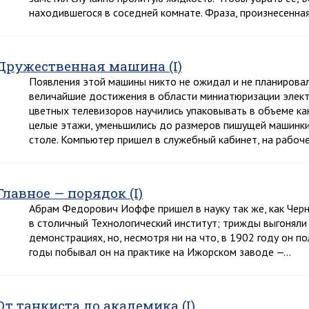
находившегося в соседней комнате. Фраза, произнесенна
Дружественная машина (I)
Появления этой машины никто не ожидал и не планировал
величайшие достижения в области миниатюризации элект
цветных телевизоров научились упаковывать в объеме ка
целые этажи, уменьшились до размеров пишущей машинки,
столе. Компьютер пришел в служебный кабинет, на рабоч
Главное — порядок (I)
Абрам Федорович Иоффе пришел в науку так же, как Черно
в столичный Технологический институт; трижды выгоняли 
демонстрациях, но, несмотря ни на что, в 1902 году он п
годы побывал он на практике на Ижорском заводе —…
От танкиста до академика (I)