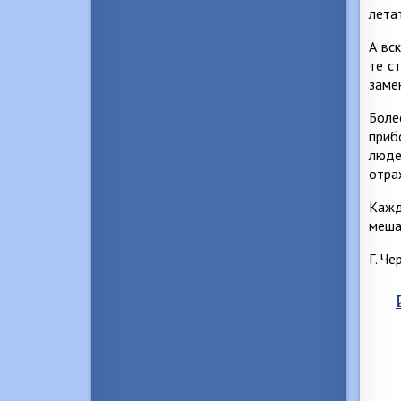
летат
А вс
те с
заме
Боле
приб
люде
отра
Кажд
меша
Г. Че