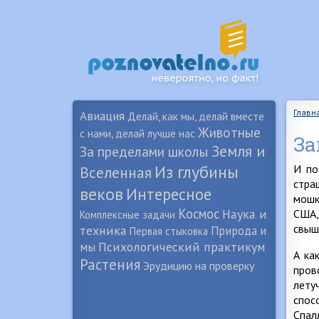
Главн
Авиация
Делай, как мы, делай вместе
Животные
с нами, делай лучше нас
За
Земля и
За пределами школы
Из глубины
И по
Вселенная
стра
веков
Интересное
мошк
Космос
Наука и
США,
Комплексные задачи
свыш
техника
Природа и
Первая стыковка
Психологический практикум
мы
А ка
Растения
Эрудицию на проверку
пров
лету
спос
Спал