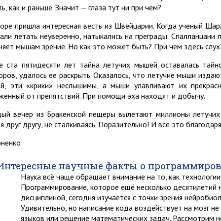
ь, как и раньше. Значит — глаза тут ни при чем?
коре пришла интересная весть из Швейцарии. Когда ученый Ша
тали летать неуверенно, натыкались на преграды. Спалланцани
няет мышам зрение. Но как это может быть? При чем здесь слух
е ста пятидесяти лет тайна летучих мышей оставалась тайн
оров, удалось ее раскрыть. Оказалось, что летучие мыши издаю
й, эти «крики» неслышимы, а мыши улавливают их прекрасн
женный от препятствий. При помощи эха находят и добычу.
ый вечер из Бракенской пещеры вылетают миллионы летучих м
я друг другу, не сталкиваясь. Поразительно! И все это благодар
рненко
Интересные научные факты о программирова
Наука всё чаще обращает внимание на то, как технологии
Программирование, которое ещё несколько десятилетий 
дисциплиной, сегодня изучается с точки зрения нейробиол
Удивительно, но написание кода воздействует на мозг не
языков или решение математических задач. Рассмотрим 