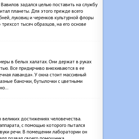
. Вавилов задался целью поставить на службу
тал планеты. Для этого прежде всего
ней, луковиц и черенков культурной флоры
 трехсот тысяч образцов, на его основе
ры в белых халатах. Они держат в руках
тью. Все придирчиво внюхиваются в ее
ная лаванда». У окна стоит массивный
азные баночки, бутылочки с цветными
ено…
 о великих достижениях человечества.
аппарата, с помощью которого пытался
звуки речи. В помещении лаборатории он
елл позвал своего помощника,