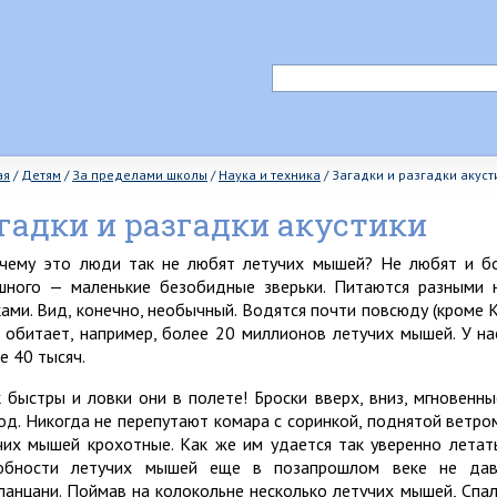
ая
/
Детям
/
За пределами школы
/
Наука и техника
/
Загадки и разгадки акуст
гадки и разгадки акустики
чему это люди так не любят летучих мышей? Не любят и боя
шного — маленькие безобидные зверьки. Питаются разными 
ами. Вид, конечно, необычный. Водятся почти повсюду (кроме К
 обитает, например, более 20 миллионов летучих мышей. У на
е 40 тысяч.
к быстры и ловки они в полете! Броски вверх, вниз, мгновенны
од. Никогда не перепутают комара с соринкой, поднятой ветром. 
чих мышей крохотные. Как же им удается так уверенно летат
обности летучих мышей еще в позапрошлом веке не дав
ланцани. Поймав на колокольне несколько летучих мышей, Спа