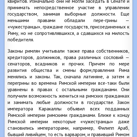
квиритов. Изначально они не могли заседать в Сенате и
принимать непосредственное участие в управлении
государством, занимая выборные должности. Еще
меньшими правами обладали пере-грины —
«чужестранцы», граждане государств, присоединенных к
Риму, но не сопротивлявшихся, а сдавшихся на милость
победителя.
Законы римлян учитывали также права собственников,
кредиторов, должников, права различных сословий —
сенаторов, всадников и прочих. Причем по мере
развития общества и смены форм,правления Рима
менялись и законы. Так, сначала латиняне, а затем и
перегрины во времена Римской империи все-таки были
уравнены в правах с остальными гражданами. Они
получили возможность жениться на римских гражданках
и занимать любые должности в государстве. Закон
императора Каракаллы объявил всех подданных
Римской империи римскими гражданами. Ближе к концу
Римской империи некоторые «чужестранцы» даже
становились императорами, например, Филипп Араб,
бывший ливийцем, то есть варваром, и правивший Римом