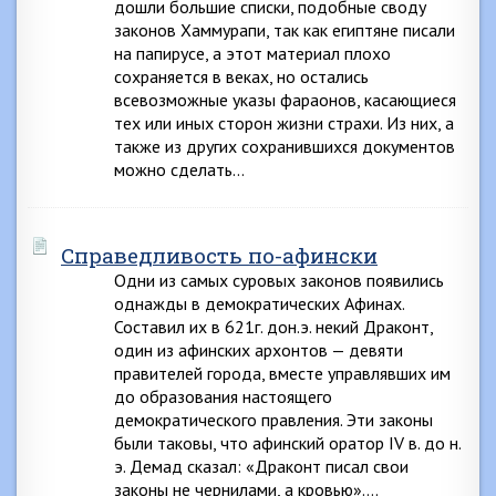
дошли большие списки, подобные своду
законов Хаммурапи, так как египтяне писали
на папирусе, а этот материал плохо
сохраняется в веках, но остались
всевозможные указы фараонов, касающиеся
тех или иных сторон жизни страхи. Из них, а
также из других сохранившихся документов
можно сделать…
Справедливость по-афински
Одни из самых суровых законов появились
однажды в демократических Афинах.
Составил их в 621г. дон.э. некий Драконт,
один из афинских архонтов — девяти
правителей города, вместе управлявших им
до образования настоящего
демократического правления. Эти законы
были таковы, что афинский оратор IV в. до н.
э. Демад сказал: «Драконт писал свои
законы не чернилами, а кровью»….