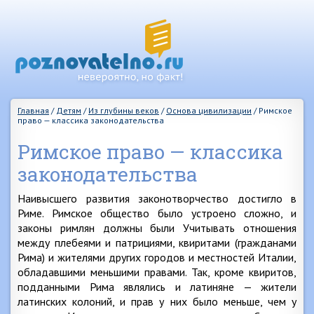
Главная
/
Детям
/
Из глубины веков
/
Основа цивилизации
/
Римское
право — классика законодательства
Римское право — классика
законодательства
Наивысшего развития законотворчество достигло в
Риме. Римское общество было устроено сложно, и
законы римлян должны были Учитывать отношения
между плебеями и патрициями, квиритами (гражданами
Рима) и жителями других городов и местностей Италии,
обладавшими меньшими правами. Так, кроме квиритов,
подданными Рима являлись и латиняне — жители
латинских колоний, и прав у них было меньше, чем у