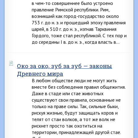
в чем-то совершеннее было устроено
правление Римской республики. Рим,
возникший как город-государство около
753 г. до н. э. и прошедший эпоху правления
царей, в 510 г. до н. э., изгнав Тарквиния
Гордого, тоже стал республикой. С тех пор и
до середины I в. до н. э., когда власть в…
Око за око, зуб за зуб — законы
Древнего мира
В любом обществе люди не могут жить
вместе без соблюдения правил общежития.
Даже в стаде или стае животных
существуют свои правила, основанные не
только на праве силы. Так, сильные быки,
рискуя жизнью, будут защищать коров и
телят от стаи волков, а тот же волк не
рискнет просто так охотиться на
территории, принадлежащей другой стае.