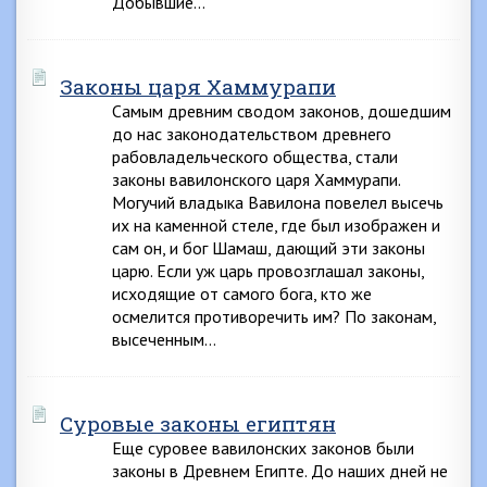
Добывшие…
Законы царя Хаммурапи
Самым древним сводом законов, дошедшим
до нас законодательством древнего
рабовладельческого общества, стали
законы вавилонского царя Хаммурапи.
Могучий владыка Вавилона повелел высечь
их на каменной стеле, где был изображен и
сам он, и бог Шамаш, дающий эти законы
царю. Если уж царь провозглашал законы,
исходящие от самого бога, кто же
осмелится противоречить им? По законам,
высеченным…
Суровые законы египтян
Еще суровее вавилонских законов были
законы в Древнем Египте. До наших дней не