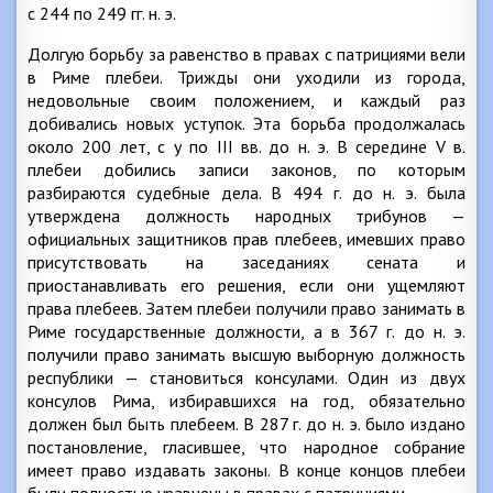
с 244 по 249 гг. н. э.
Долгую борьбу за равенство в правах с патрициями вели
в Риме плебеи. Трижды они уходили из города,
недовольные своим положением, и каждый раз
добивались новых уступок. Эта борьба продолжалась
около 200 лет, с у по III вв. до н. э. В середине V в.
плебеи добились записи законов, по которым
разбираются судебные дела. В 494 г. до н. э. была
утверждена должность народных трибунов —
официальных защитников прав плебеев, имевших право
присутствовать на заседаниях сената и
приостанавливать его решения, если они ущемляют
права плебеев. Затем плебеи получили право занимать в
Риме государственные должности, а в 367 г. до н. э.
получили право занимать высшую выборную должность
республики — становиться консулами. Один из двух
консулов Рима, избиравшихся на год, обязательно
должен был быть плебеем. В 287 г. до н. э. было издано
постановление, гласившее, что народное собрание
имеет право издавать законы. В конце концов плебеи