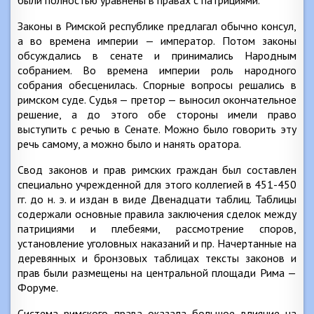
были полностью уравнены в правах с патрициями.
Законы в Римской республике предлагал обычно консул,
а во времена империи — император. Потом законы
обсуждались в сенате и принимались Народным
собранием. Во времена империи роль народного
собрания обесценилась. Спорные вопросы решались в
римском суде. Судья — претор — выносил окончательное
решение, а до этого обе стороны имели право
выступить с речью в Сенате. Можно было говорить эту
речь самому, а можно было и нанять оратора.
Свод законов и прав римских граждан был составлен
специально учрежденной для этого коллегией в 451-450
гг. до н. э. и издан в виде Двенадцати таблиц. Таблицы
содержали основные правила заключения сделок между
патрициями и плебеями, рассмотрение споров,
установление уголовных наказаний и пр. Начертанные на
деревянных и бронзовых таблицах тексты законов и
прав были размещены на центральной площади Рима —
Форуме.
Система римского права оказала большое влияние на