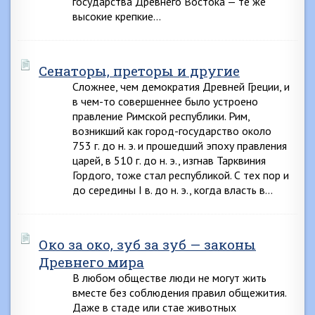
государства Древнего Востока — те же
высокие крепкие…
Сенаторы, преторы и другие
Сложнее, чем демократия Древней Греции, и
в чем-то совершеннее было устроено
правление Римской республики. Рим,
возникший как город-государство около
753 г. до н. э. и прошедший эпоху правления
царей, в 510 г. до н. э., изгнав Тарквиния
Гордого, тоже стал республикой. С тех пор и
до середины I в. до н. э., когда власть в…
Око за око, зуб за зуб — законы
Древнего мира
В любом обществе люди не могут жить
вместе без соблюдения правил общежития.
Даже в стаде или стае животных