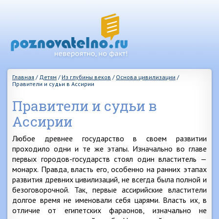
Главная
/
Детям
/
Из глубины веков
/
Основа цивилизации
/
Правители и судьи в Ассирии
Правители и судьи в
Ассирии
Любое древнее государство в своем развитии
проходило одни и те же этапы. Изначально во главе
первых городов-государств стоял один властитель —
монарх. Правда, власть его, особенно на ранних этапах
развития древних цивилизаций, не всегда была полной и
безоговорочной. Так, первые ассирийские властители
долгое время не именовали себя царями. Власть их, в
отличие от египетских фараонов, изначально не