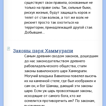
существуют свои правила, основанные не
только на праве силы. Так, сильные быки,
рискуя жизнью, будут защищать коров и
телят от стаи волков, а тот же волк не
рискнет просто так охотиться на
территории, принадлежащей другой стае.
Добывшие…
Законы царя Хаммурапи
Самым древним сводом законов, дошедшим
до нас законодательством древнего
рабовладельческого общества, стали
законы вавилонского царя Хаммурапи.
Могучий владыка Вавилона повелел высечь
их на каменной стеле, где был изображен и
сам он, и бог Шамаш, дающий эти законы
царю. Если уж царь провозглашал законы,
исходящие от самого бога, кто же
осмелится противоречить им? По законам,
высеченным…