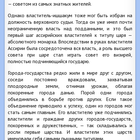
— советом из самых знатных жителей.
Однако властитель-ишшакум тоже мог быть избран на
должность верховного судьи. Тогда он уже имел почти
неограниченную власть над подданными, и это был
первый шаг ассирийских властителей к титулу царя —
абсолютного монарха. Впоследствии в руках властителя
Ассирии была сосредоточена вся власть, а роль высшего
совета при царе стал играть совет его визирей,
полностью подчиняющийся государю.
Города-государства редко жили в мире друг с другом,
соседи постоянно враждовали, захватывая
плодородные земли, отнимая урожаи, облагая
покоренные города данью. Порой одни города
объединялись в борьбе против других. Если такое
объединение приводило к успеху, один из городов мог
стать самым главным. Его властителю уже подчинялись
властители и граждане других городов-государств,
покоренных и дружественных, — так складывались и
росли первые царства. И властители этих царств
именовали себя самыми пышными титулами.