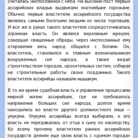
считалась ниспосланной с неба. На высокий пост первых
ассирийских владык выдвигали знатнейшие горожане.
Обычно первые властители ассирийского государства
являлись самыми богатыми людьми из числа торговцев.
И все же в руках такого властителя сосредоточивалась
огромная власть. Он являлся верховным жрецом,
совершал священные обряды, через ниспосланные ему
откровения весь народ общался с богами. Он,
властитель, становился и главным военачальником
вооруженных сил народа, а также ведал
строительством городов, оросительных систем, собирая
на строительные работы своих подданных. Такого
властителя ассирийцы называли ишшакум.
В то же время судебная власть и управление процессами
мирной жизни ассирийцев, где не требовалось
напряжения больших сил народа, долгое время
находились во власти другого должностного лица —
улукума. Улукума ассирийцы всегда выбирали, и его
власть не передавалась от отца к сыну по наследству.
Ко всему прочему властители ранних ассирийских
государств делили еще свою власть с «домом города»