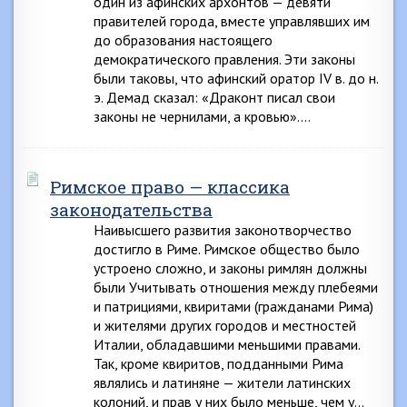
один из афинских архонтов — девяти
правителей города, вместе управлявших им
до образования настоящего
демократического правления. Эти законы
были таковы, что афинский оратор IV в. до н.
э. Демад сказал: «Драконт писал свои
законы не чернилами, а кровью»….
Римское право — классика
законодательства
Наивысшего развития законотворчество
достигло в Риме. Римское общество было
устроено сложно, и законы римлян должны
были Учитывать отношения между плебеями
и патрициями, квиритами (гражданами Рима)
и жителями других городов и местностей
Италии, обладавшими меньшими правами.
Так, кроме квиритов, подданными Рима
являлись и латиняне — жители латинских
колоний, и прав у них было меньше, чем у…