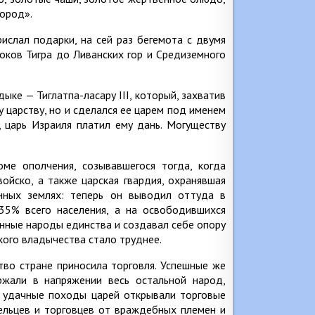
пород».
рислал подарки, на сей раз бегемота с двумя
токов Тигра до Ливанских гор и Средиземного
дыке — Тиглатпа-ласару III, который, захватив
у царству, но и сделался ее царем под именем
, царь Израиля платил ему дань. Могуществу
оме ополчения, созывавшегося тогда, когда
войско, а также царская гвардия, охранявшая
анных землях: теперь он выводил оттуда в
35% всего населения, а на освободившихся
ренные народы единства и создавал себе опору
кого владычества стало труднее.
тво стране приносила торговля. Успешные же
ржали в напряжении весь остальной народ,
 удачные походы царей открывали торговые
ельцев и торговцев от враждебных племен и