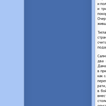
и по
и тр
поко
Очер
живш
Тигл
стра
счит
пода
Салм
два 
Дама
в пр
как 
пере
рати
в бо
вмес
стол
опус