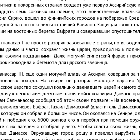
литики в покоренных странах создает уже первую Ассирийскую 
идцать семь союзных им племен, этот воинственный владыка
рил Сирию, дошел до финикийских городов на побережье Среди
едной раз он покорил восставший Вавилон. Защищая свою стра
им на восточных берегах Евфрата ц совершавшим опустошитель
атпаласар I не просто разорял завоеванные страны, но выводи
ны данью и часто, сохраняя жизнь царям, приводил их к подч
ал своими подданными. Даже могучий египетский фараон приз
рок крокодила и бегемота для царского зверинца.
анассар III, еще один могучий владыка Ассирии, совершил за 
военных похода. На севере он разорил молодое царство У
сское царство сокрушил коалицию двенадцати царей и самого ф
идачу к нескольким десяткам тысяч войск коалиции. Дамаск, пр
сам Салманассар сообщал об этом своем подвиге: «На восемна
правился через Евфрат. Газаил Дамасский (властитель Дамасско
, которую он собрал в большом числе. Он окопался на Сенире, од
й и победил его. 6000 воинов его я перебил при помощи ору
те с их лагерем я отобрал у него. Чтобы спасти свою жизнь, 
ице Дамаске. Окружавшую город рощу я повелел вырубить. 
тошил я, и без числа была моя добыча, а именно серебро, золо