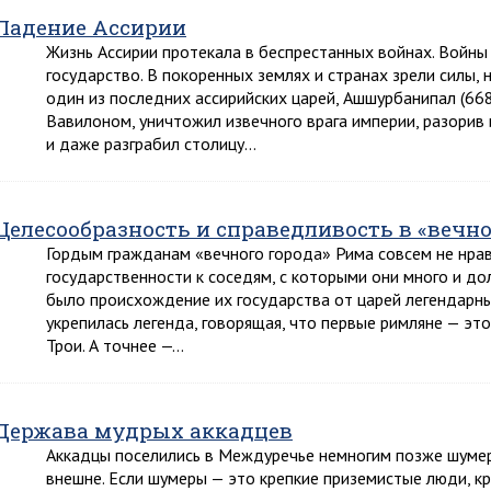
Падение Ассирии
Жизнь Ассирии протекала в беспрестанных войнах. Войны
государство. В покоренных землях и странах зрели силы,
один из последних ассирийских царей, Ашшурбанипал (668-6
Вавилоном, уничтожил извечного врага империи, разорив 
и даже разграбил столицу…
Целесообразность и справедливость в «вечно
Гордым гражданам «вечного города» Рима совсем не нрав
государственности к соседям, с которыми они много и до
было происхождение их государства от царей легендарны
укрепилась легенда, говорящая, что первые римляне — эт
Трои. А точнее —…
Держава мудрых аккадцев
Аккадцы поселились в Междуречье немногим позже шумер
внешне. Если шумеры — это крепкие приземистые люди, кр