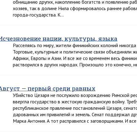
обнищанию других, накоплению богатств и появлению ра
хозяев, так в долине Нила сформировалось раннее рабов
города-государства. К…
Исчезновение нации, культуры, языка
Расселяясь по миру, жители финикийских колоний никогда 
Торговые, культурные и политические связи объединяли ж
Африки, Европы и Азии. И все же со временем весь финики
растворился в других народах. Произошло это конечно, не
Август — первый среди равных
Убийство Цезаря не послужило возрождению Римской респ
ввергла государство в жестокую гражданскую войну. Тре
республиканское правление постановлений Цезаря, сенат
дарованных им привилегий и земель. Сенат поддержал д
Марка Антония. А тот расправился с заговорщиками. И в