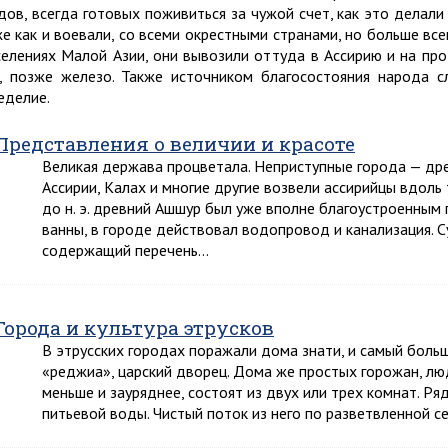
дов, всегда готовых поживиться за чужой счет, как это делали
же как и воевали, со всеми окрестными странами, но больше вс
селениях Малой Азии, они вывозили оттуда в Ассирию и на прод
, позже железо. Также источником благосостояния народа с
еделие.
Представления о величии и красоте
Великая держава процветала. Неприступные города — дре
Ассирии, Калах и многие другие возвели ассирийцы вдоль 
до н. э. древний Ашшур был уже вполне благоустроенным
ванны, в городе действовал водопровод и канализация. 
содержащий перечень…
Города и культура этрусков
В этрусских городах поражали дома знати, и самый боль
«реджиа», царский дворец. Дома же простых горожан, лю
меньше и зауряднее, состоят из двух или трех комнат. Р
питьевой воды. Чистый поток из него по разветвленной с