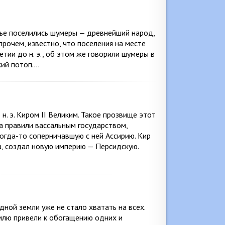
чье поселились шумеры — древнейший народ,
прочем, известно, что поселения на месте
ии до н. э., об этом же говорили шумеры в
кий потоп….
н. э. Киром II Великим. Такое прозвище этот
а правили вассальным государством,
огда-то соперничавшую с ней Ассирию. Кир
ва, создал новую империю — Персидскую.
дной земли уже не стало хватать на всех.
емлю привели к обогащению одних и