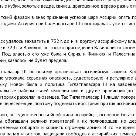
тые кубки, золотые ведра, свинец, драгоценное дерево разных 
етский фараон в знак признания успехов царя Ассирии опять п
людами. Ассирия при Салманассаре III простиралась уже от ис
.
к удалось захватить в 732 г. до н. э. другому ассирийскому вла
е в 729 г. и Вавилон, не только присоединил Вавилонию к своем
. Под властью его уже была и Сирия, и Финикия, и Палестина
ии, казалось, не будет предела.
атпаласар III по-новому организовал ассирийскую армию. Кр
не угрожала серьезная опасность, существовало и регулярное 
ыку. Новой была и политика Тиглатпаласара III на завоев
ральные районы своей империи или в другие провинции до 
иториях расселял иноземцев. Так Тиглатпаласар III лишал поко
це переселенцев, поэтому поднимать восстания против ассирийс
чно, не единственно войной жили ассирийцы, основное богатс
ы обогащали великих правителей и их полководцев, но де
жденный собирать и кормить огромную армию. В то же время
 на запад и восток, защищали свободных ассирийских землед