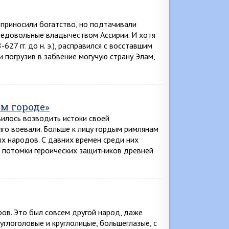
 приносили богатство, но подтачивали
 недовольные владычеством Ассирии. И хотя
27 гг. до н. э.), расправился с восставшим
и погрузив в забвение могучую страну Элам,
м городе»
илось возводить истоки своей
лго воевали. Больше к лицу гордым римлянам
х народов. С давних времен среди них
о потомки героических защитников древней
ов. Это был совсем другой народ, даже
углоголовые и круглолицые, большеглазые, с