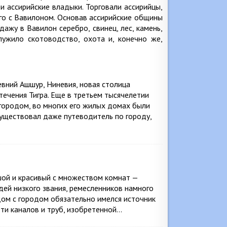
 и ассирийские владыки. Торговали ассирийцы,
его с Вавилоном. Основав ассирийские общины
ажу в Вавилон серебро, свинец, лес, камень,
лужило скотоводство, охота и, конечно же,
вний Ашшур, Ниневия, новая столица
течения Тигра. Еще в третьем тысячелетии
 городом, во многих его жилых домах были
Существовал даже путеводитель по городу,
шой и красивый с множеством комнат —
дей низкого звания, ремесленников намного
ядом с городом обязательно имелся источник
ети каналов и труб, изобретенной…