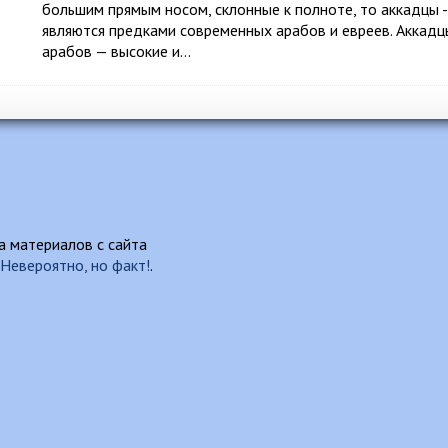
большим прямым носом, склонные к полноте, то аккадцы 
являются предками современных арабов и евреев. Аккад
арабов — высокие и…
 материалов с сайта
Невероятно, но факт!
.