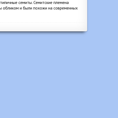
-типичные семиты. Семитские племена
цы обликом и были похожи на современных