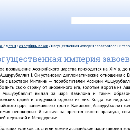
ая
/
Детям
/
Из глубины веков
/
Могущественная империя завоевателей и торг
гущественная империя завоева
ое возвышение Ассирийского царства приходится на XIV в. до н
 Ашшурубаллит I. Он установил дипломатические отношения с Е
бе с царством Митанни — поработителем Ассирии. Ашшурубалли
бодить свою страну от иноземного ига, золотые ворота из Аш
 Ашшурубаллит выдал за царя Вавилона и таким образом
лонских царей и дедушкой одного из них. Когда же недовол
рийского царя, занимавшего трон в Вавилоне, Ашшурубаллит же
ромил непокорных й возвел на престол своего правнука, сов
чей державой в Междуречье.
больших успехов достигли другие ассирийские цари-завоеватели