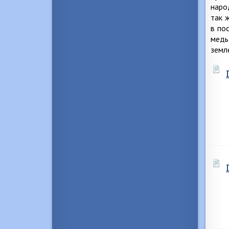
наро
так 
в по
медь
земл