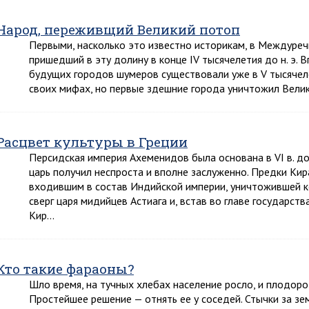
Народ, переживщий Великий потоп
Первыми, насколько это известно историкам, в Междуре
пришедший в эту долину в конце IV тысячелетия до н. э. В
будущих городов шумеров существовали уже в V тысячелет
своих мифах, но первые здешние города уничтожил Вели
Расцвет культуры в Греции
Персидская империя Ахеменидов была основана в VI в. до 
царь получил неспроста и вполне заслуженно. Предки Кир
входившим в состав Индийской империи, уничтожившей к
сверг царя мидийцев Астиага и, встав во главе государст
Кир…
Кто такие фараоны?
Шло время, на тучных хлебах население росло, и плодоро
Простейшее решение — отнять ее у соседей. Стычки за з