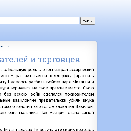
овцев
телей и торговцев
. э. Большую роль в этом сыграл ассирийский
гиптом, рассчитывая на поддержку фараона в
ту I удалось разбить войска царя Митанни и
шура вернулись на свое прежнее место. Свою
 без всяких войн сделался покровителем
ьные вавилоняне предательски убили внука
стоко отомстил за это. Он захватил Вавилон,
сем еще мальчика. Так Ассирия стала самой
. Тиглатпаласар I в результате своих походов