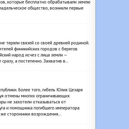
бов, которые бесплатно обрабатывали землю
ладельческое общество, возникли первые
не теряли связей со своей древней родиной.
ителей финикийских городов с берегов
йский народ исчез с лица земли —
 сразу, а постепенно. Захватив в…
ублики. Более того, гибель Юлия Цезаря
буя отмены многих ограничивающих
оры не захотели отказываться от
руга и помощника погибшего императора
се же сторонники возрождения…