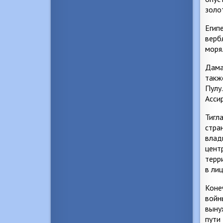
золо
Егип
верб
моря
Дамас
такж
Пулу
Ассир
Тигл
стра
влад
цент
терр
в ли
Коне
войн
выну
пути