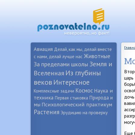
Главн
Авиация
Делай, как мы, делай вместе
Животные
с нами, делай лучше нас
Мо
Земля и
За пределами школы
Из глубины
Втор
Вселенная
царь
веков
Интересное
борь
Космос
Наука и
осво
Комплексные задачи
дочь
техника
Природа и
Первая стыковка
вави
Психологический практикум
мы
асси
Растения
Эрудицию на проверку
разг
могу
Еще 