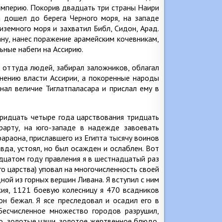
империю. Покорив двадцать три страны Наири
 дошел до берега Черного моря, на западе
земного моря и захватил Библ, Сидон, Арад.
ну, нанес поражение арамейским кочевникам,
ные набеги на Ассирию.
л оттуда людей, забирал заложников, облагал
инению власти Ассирии, а покоренные народы
нал величие Тиглатпаласара и прислал ему в
тридцать четыре года царствования тридцать
рарту, на юго-западе в надежде завоевать
араона, приславшего из Египта тысячу воинов
авда, устоял, но был осажден и ослаблен. Вот
дцатом году правления я в шестнадцатый раз
го царства) уповал на многочисленность своей
ной из горных вершин Ливана. Я вступил с ним
жия, 1121 боевую колесницу я 470 всадников
он бежал. Я ясе преследовал и осадил его в
Бесчисленное множество городов разрушил,
то, золотые чаши, золотое жертвенное блюдо,