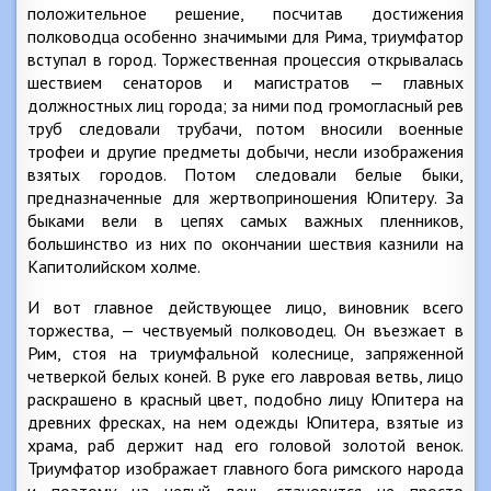
положительное решение, посчитав достижения
полководца особенно значимыми для Рима, триумфатор
вступал в город. Торжественная процессия открывалась
шествием сенаторов и магистратов — главных
должностных лиц города; за ними под громогласный рев
труб следовали трубачи, потом вносили военные
трофеи и другие предметы добычи, несли изображения
взятых городов. Потом следовали белые быки,
предназначенные для жертвоприношения Юпитеру. За
быками вели в цепях самых важных пленников,
большинство из них по окончании шествия казнили на
Капитолийском холме.
И вот главное действующее лицо, виновник всего
торжества, — чествуемый полководец. Он въезжает в
Рим, стоя на триумфальной колеснице, запряженной
четверкой белых коней. В руке его лавровая ветвь, лицо
раскрашено в красный цвет, подобно лицу Юпитера на
древних фресках, на нем одежды Юпитера, взятые из
храма, раб держит над его головой золотой венок.
Триумфатор изображает главного бога римского народа