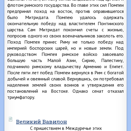
флотом римского государства. Во главе этих сил Помпеи
предпринял поход на восток, против оправившегося
было Митридата. Помпею удалось одержать
окончательную победу над властителем Понтииского
царства. Сам Митридат покончил счеты с жизнью,
попросив одного из своих военачальников заколоть его.
Поход Помпея принес Риму не только победу над
империей боспорских царей, но и новые земли. Под
руководством Помпея римское войско завоевало
большую часть Малой Азии, Сирию, Палестину,
подчинило римскому владычеству Армению и Египет.
После пяти лет побед Помпеи вернулся в Рим с богатой
добычей и овеянный славой. Вернувшись, он потребовал
наделения землей своих воинов и утверждения его
постановлений на Востоке. Однако сенат отказал
триумфатору.
Великий Вавилон
С пришествием в Междуречье этих