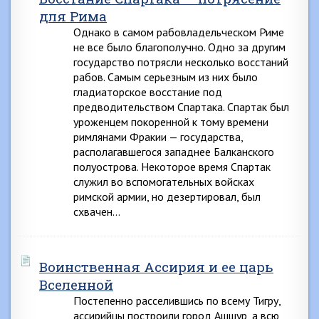
для Рима
Однако в самом рабовладельческом Риме
не все было благополучно. Одно за другим
государство потрясли несколько восстаний
рабов. Самым серьезным из них было
гладиаторское восстание под
предводительством Спартака. Спартак был
уроженцем покоренной к тому времени
римлянами Фракии — государства,
располагавшегося западнее Балканского
полуострова. Некоторое время Спартак
служил во вспомогательных войсках
римской армии, но дезертировал, был
схвачен…
Воинственная Ассирия и ее царь
Вселенной
Постепенно расселившись по всему Тигру,
ассирийцы построили город Ашшур, а всю