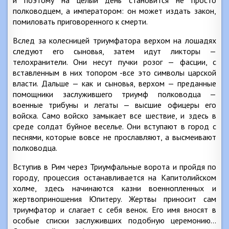
и поэтому на целый день становится не просто
полководцем, а императором: он может издать закон,
помиловать приговоренного к смерти.
Вслед за колесницей триумфатора верхом на лошадях
следуют его сыновья, затем идут ликторы —
телохранители. Они несут пучки розог — фасции, с
вставленным в них топором -все это символы царской
власти. Дальше — как и сыновья, верхом — преданные
помощники заслужившего триумф полководца —
военные трибуны и легаты — высшие офицеры его
войска. Само войско замыкает все шествие, и здесь в
среде солдат буйное веселье. Они вступают в город с
песнями, которые вовсе не прославляют, а высмеивают
полководца.
Вступив в Рим через Триумфальные ворота и пройдя по
городу, процессия останавливается на Капитолийском
холме, здесь начинаются казни военнопленных и
жертвоприношения Юпитеру. Жертвы приносит сам
триумфатор и слагает с себя венок. Его имя вносят в
особые списки заслуживших подобную церемонию…