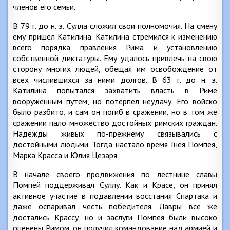
членов его семьи.
В 79 г. до н. э. Сулла сложил свои полномочия. На смену
ему пришел Катилина. Катилина стремился к изменению
всего порядка правления Рима и установлению
собственной диктатуры. Ему удалось привлечь на свою
сторону многих людей, обещая им освобождение от
всех числившихся за ними долгов. В 63 г. до н. э.
Катилина попытался захватить власть в Риме
вооруженным путем, но потерпел неудачу. Его войско
было разбито, и сам он погиб в сражении, но в том же
сражении пало множество достойных римских граждан.
Надежды живых по-прежнему связывались с
достойными людьми. Тогда настало время Гнея Помпея,
Марка Красса и Юлия Цезаря.
В начале своего продвижения по лестнице славы
Помпей поддерживал Суллу. Как и Красе, он принял
активное участие в подавлении восстания Спартака и
даже оспаривал честь победителя. Лавры все же
достались Крассу, но и заслуги Помпея были высоко
оценены Римом, он получил командование над армией и