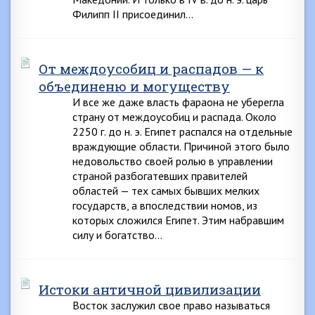
Филипп II присоединил…
От междоусобиц и распадов — к
объединеню и могуществу
И все же даже власть фараона не уберегла
страну от междоусобиц и распада. Около
2250 г. до н. э. Египет распался на отдельные
враждующие области. Причиной этого было
недовольство своей ролью в управлении
страной разбогатевших правителей
областей — тех самых бывших мелких
государств, а впоследствии номов, из
которых сложился Египет. Этим набравшим
силу и богатство…
Истоки античной цивилизации
Восток заслужил свое право называться