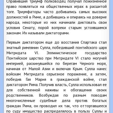
Справивший триумф полководец получал пожизненное
право появляться на общественных играх в расшитой
тоге. Триумфаторы часто добивались самых высоких
должностей в Риме, а добившись и опираясь на доверие
народа, некоторые из них начинали диктовать свои
условия Сенату, порой вопреки старым устоявшимся
законам. Их называли диктаторами.
Первым диктатором еще до восстания Спартака стал
знатный римлянин Сулла, победивший понтийского царя
Митридата VI. Эллинистическое государство
Понтийское царство при Митридате VI стало могучей
империей, раскинувшейся по берегам Черного моря,
начиная от Малой Азии и включая Крым. Сулла нанес
войскам Митридата серьезное поражение, а затем,
победив Гая Мария в гражданской войне, стал
диктатором Рима. Получив власть, Сулла использовал ее
для собственной наживы и обогащения своих
родственников. Возбуждая по разным поводам
многочисленные судебные дела против богатых
граждан Рима, он проводил их так, что отторгавшееся
по суду имущество распределялось в пользу Суллы и