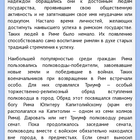
надеждой обращались они к достойным людям
государства, проявившим свою общественную
активность и не запятнавшим свое имя неудачами или
подкупом. Настало время личностей, желающих
достигнуть наивысшего успеха в римском государстве.
Таких людей в Риме было немало. Их появлению
способствовало само воспитание римлян в духе старых
традиций стремления к успеху.
Наибольшей популярностью среди граждан Рима
пользовались полководцы-победители, завоевавшие
новые земли и победившие в войнах. Таких
военачальников при возвращении в Рим встречали
особо. Для них справлялся Триумф — особый
торжественно-религиозный обряд вступления
полководца в город. Обряд этот посвящался главному
богу Рима Юпитеру Капитолийскому (храм его
располагался на Капитолии — одном из семи холмов
Рима). Даровать или нет Триумф полководцу решал
сенат. Пока продолжалось заседание сената,
полководец вместе с войском обязательно находился
вне города, в предместьях. Если сенат выносил