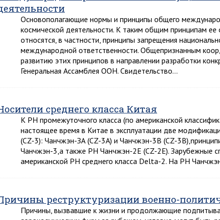
деятельности
Основополагающие нормы и принципы общего международн
космической деятельности. К таким общим принципам ее 
относятся, в частности, принципы запрещения национальн
международной ответственности. Общепризнанным коо
развитию этих принципов в направлении разработки конк
Генеральная Ассамблея ООН. Свидетельство…
Носители среднего класса Китая
К РН промежуточного класса (по американской классифи
настоящее время в Китае в эксплуатации две модификац
(CZ-3): Чанчжэн-ЗА (CZ-3A) и Чанчжэн-3В (CZ-3B),npинци
Чанчжэн-3,а также РН Чанчжэн-2Е (CZ-2E). Зарубежные 
американской РН среднего класса Delta-2. На РН Чанчжэ
Причины реструктуризации военно-политич
Причины, вызвавшие к жизни и продолжающие подпитыват