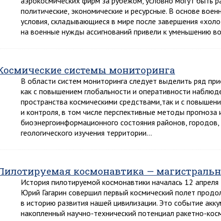
аэрокосмических фирм за рубежом, условно могут быть ра
политические, экономические и ресурсные. В основе вое
условия, складывающиеся в мире после завершения «хол
на военные нужды ассигнований привели к уменьшению вое
Космические системы мониторинга
В области систем мониторинга следует выделить ряд при
как с повышением глобальности и оперативности наблюд
пространства космическими средствами,так и с повышен
и контроля, в том числе перспективные методы прогноза 
биоэнергоинформационного состояния районов, городов, 
геологического изучения территории…
Пилотируемая космонавтика — магистральн
История пилотируемой космонавтики началась 12 апреля 1
Юрий Гагарин совершил первый космический полет продо
в историю развития нашей цивилизации. Это событие акку
накопленный научно-технический потенциал ракетно-кос