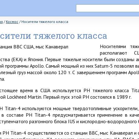
ая
/
Космос
/
Носители тяжелого класса
сители тяжелого класса
Носителями тяж
располагают С
тства (ЕКА) и Япония. Первые тяжелые носители были созданы а
ой программы Apollo. Самый мощный из них Saturn-5 позволял 
олезный груз массой около 120 т. С завершением программ Apol
ла.
стоящее время в США используется РН тяжелого класса Tita
ой Lockheed Martin. Первый пуск этой РН состоялся в 1989 г.
Н Titan-4 используются мощные твердотопливные ускорители,
, в составе РН Titan-4 предусматривается применение в кач
ступенчатого разгонного блока IUS и кислородно-водородного 
и РН Titan-4 осуществляются со станции ВВС, мыс Канаверал и