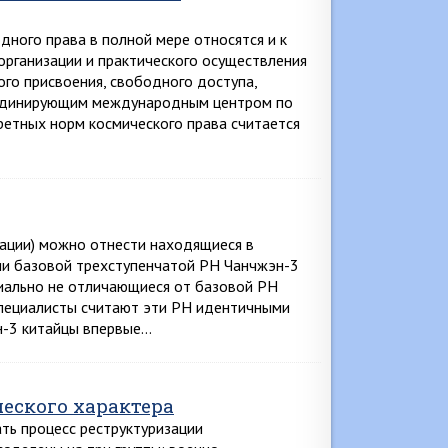
ого права в полной мере относятся и к
организации и практического осуществления
ого присвоения, свободного доступа,
рдинирующим международным центром по
ретных норм космического права считается
кации) можно отнести находящиеся в
ии базовой трехступенчатой РН Чанчжэн-3
пиально не отличающиеся от базовой РН
специалисты считают эти РН идентичными
н-3 китайцы впервые…
еского характера
ь процесс реструктуризации