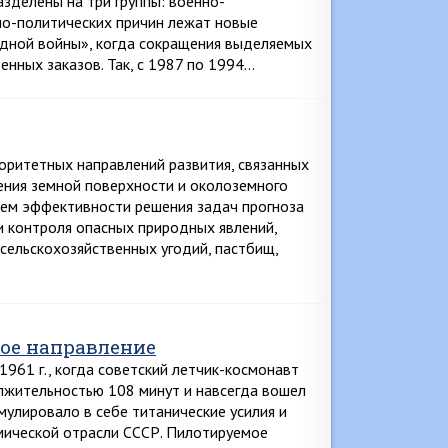
зделены на три группы: военно-
нно-политических причин лежат новые
одной войны», когда сокращения выделяемых
нных заказов. Так, с 1987 по 1994…
оритетных направлений развития, связанных
ения земной поверхности и околоземного
ием эффективности решения задач прогноза
и контроля опасных природных явлений,
сельскохозяйственных угодий, пастбищ,
ое направление
961 г., когда советский летчик-космонавт
лжительностью 108 минут и навсегда вошел
мулировало в себе титанические усилия и
мической отрасли СССР. Пилотируемое