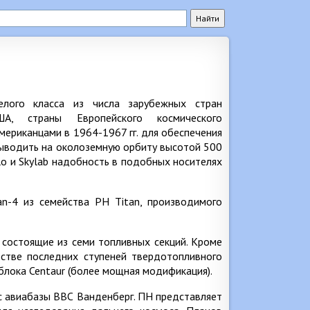
елого класса из числа зарубежных стран
ША, страны Европейского космического
мериканцами в 1964-1967 гг. для обеспечения
выводить на околоземную орбиту высотой 500
lo и Skylab надобность в подобных носителях
n-4 из семейства РН Titan, производимого
 состоящие из семи топливных секций. Кроме
естве последних ступеней твердотопливного
блока Centaur (более мощная модификация).
 с авиабазы ВВС Ванденберг. ПН представляет