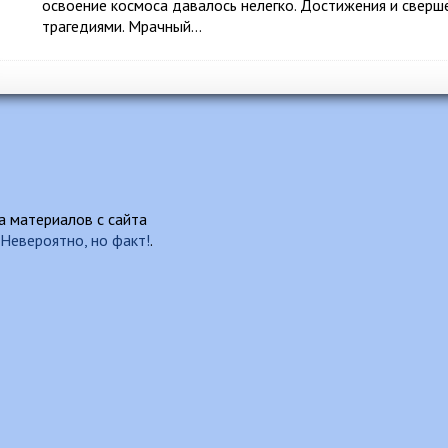
освоение космоса давалось нелегко. Достижения и свер
трагедиями. Мрачный…
 материалов с сайта
Невероятно, но факт!
.