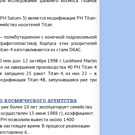
ля исследования дальнего космоса. Планов
Н Saturn-5) является модификация РН Titan-
 — полибутадиеном с конечной гидроксильной
графитопластика). Корпуса этих ускорителей
itan-4 изготавливаются из стали D6AC.
млн дол. 12 октября 1998 г. Lockheed Martin
ол. на завершение производства 40 РН Titan-4
же запущено 25 ракет Titan-4, из них 22 — в
одификация Titan-4B, запускавшаяся уже три
о космического агентства
 уже более 10 лет эксплуатирует семейство
л осуществлен 15 июня 1988 г.), коэффициент
 РН позволили вывести около 1400
в настоящее время. В процессе реализации
изготовлено 6…