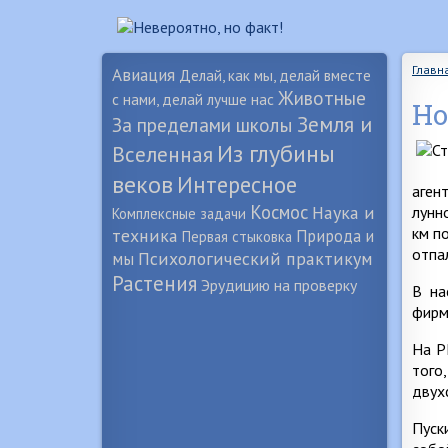
Главн
Авиация
Делай, как мы, делай вместе
Животные
с нами, делай лучше нас
Но
Земля и
За пределами школы
Из глубины
Вселенная
веков
Интересное
аген
Космос
Наука и
лунн
Комплексные задачи
км п
техника
Природа и
Первая стыковка
отпа
Психологический практикум
мы
Растения
Эрудицию на проверку
В на
фирм
На Р
того
двух
Пуск