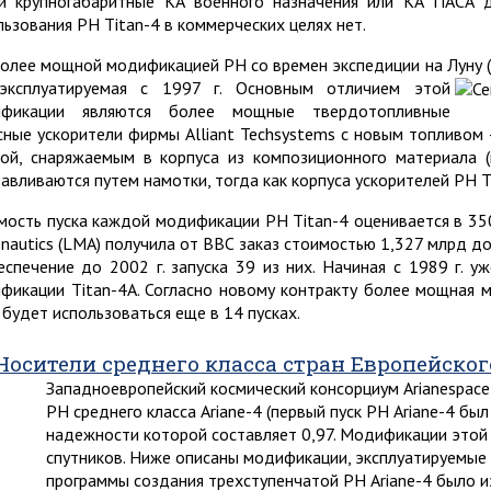
й крупногабаритные КА военного назначения или КА ПАСА д
льзования РН Titan-4 в коммерческих целях нет.
олее мощной модификацией РН со времен экспедиции на Луну (Р
эксплуатируемая с 1997 г. Основным отличием этой
ификации являются более мощные твердотопливные
сные ускорители фирмы Alliant Techsystems с новым топливом
пой, снаряжаемым в корпуса из композиционного материала (
тавливаются путем намотки, тогда как корпуса ускорителей РН T
мость пуска каждой модификации РН Titan-4 оценивается в 350 
onautics (LMA) получила от ВВС заказ стоимостью 1,327 млрд д
еспечение до 2002 г. запуска 39 из них. Начиная с 1989 г. у
фикации Titan-4A. Согласно новому контракту более мощная м
, будет использоваться еще в 14 пусках.
Носители среднего класса стран Европейског
Западноевропейский космический консорциум Arianespace
РН среднего класса Ariane-4 (первый пуск РН Ariane-4 бы
надежности которой составляет 0,97. Модификации этой
спутников. Ниже описаны модификации, эксплуатируемые 
программы создания трехступенчатой РН Ariane-4 было 