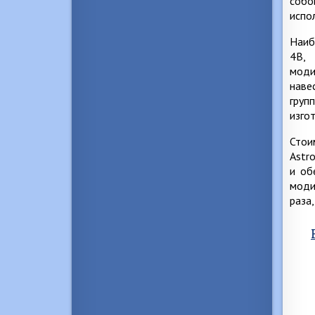
собо
испо
Наиб
4B,
мод
наве
груп
изго
Стои
Astr
и об
моди
раза