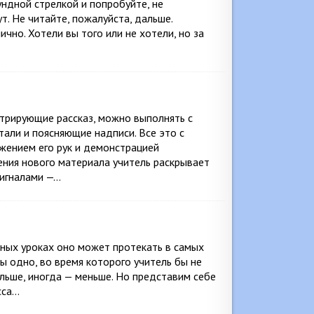
кундной стрелкой и попробуйте, не
т. Не читайте, пожалуйста, дальше.
чно. Хотели вы того или не хотели, но за
юстрирующие рассказ, можно выполнять с
али и поясняющие надписи. Все это с
жением его рук и демонстрацией
ения нового материала учитель раскрывает
сигналами —…
зных уроках оно может протекать в самых
 одно, во время которого учитель бы не
ольше, иногда — меньше. Но представим себе
сса…