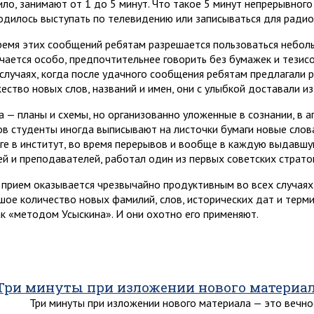
ило, занимают от 1 до 5 минут. Что такое 5 минут непрерывного
одилось выступать по телевидению или записываться для радио
ремя этих сообщений ребятам разрешается пользоваться неболь
чается особо, предпочтительнее говорить без бумажек и тезисов
 случаях, когда после удачного сообщения ребятам предлагали р
ество новых слов, названий и имен, они с улыбкой доставали и
а — планы и схемы, но организованно уложенные в сознании, в 
ов студенты иногда выписывают на листочки бумаги новые слов
ге в институт, во время перерывов и вообще в каждую выдавшую
ей и преподавателей, работал один из первых советских стратон
 прием оказывается чрезвычайно продуктивным во всех случаях
шое количество новых фамилий, слов, исторических дат и терм
ак «методом Усыскина». И они охотно его применяют.
Три минуты при изложении нового материа
Три минуты при изложении нового материала — это вечно