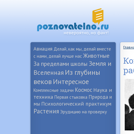
Главн
Авиация
Делай, как мы, делай вместе
Животные
с нами, делай лучше нас
Ко
Земля и
За пределами школы
ра
Из глубины
Вселенная
веков
Интересное
Космос
Наука и
Комплексные задачи
техника
Природа и
Первая стыковка
Психологический практикум
мы
Растения
Эрудицию на проверку