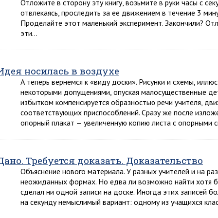
Отложите в сторону эту книгу, возьмите в руки часы с се
отвлекаясь, проследить за ее движением в течение 3 мину
Проделайте этот маленький эксперимент. Закончили? Отли
эти…
Идея носилась в воздухе
А теперь вернемся к «виду доски». Рисунки и схемы, илл
некоторыми допущениями, опуская малосущественные дет
избытком компенсируется образностью речи учителя, дви
соответствующих приспособлений. Сразу же после излож
опорный плакат — увеличенную копию листа с опорными 
Дано. Требуется доказать. Доказательство
Объяснение нового материала. У разных учителей и на ра
неожиданных формах. Но едва ли возможно найти хотя бы
сделал ни одной записи на доске. Иногда этих записей б
на секунду немыслимый вариант: одному из учащихся кла