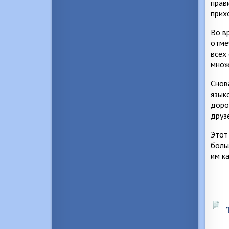
прав
прих
Во в
отме
всех
множ
Снов
язык
доро
друз
Этот
боль
им к