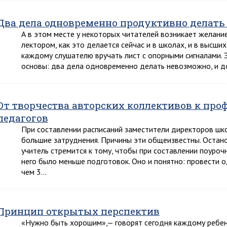
Два дела одновременно продуктивно делать
А в этом месте у некоторых читателей возникает желани
лектором, как это делается сейчас и в школах, и в высши
каждому слушателю вручать лист с опорными сигналами. 
основы: два дела одновременно делать невозможно, и до
От творчества авторских коллективов к пр
педагогов
При составлении расписаний заместители директоров шк
большие затруднения. Причины эти общеизвестны. Остан
учитель стремится к тому, чтобы при составлении поуро
него было меньше подготовок. Оно и понятно: провести о
чем 3…
Принцип открытых перспектив
«Нужно быть хорошим»,— говорят сегодня каждому ребенку