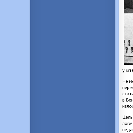
учит
Не м
пере
стат
в Ве
изло
Цель
логи
педа