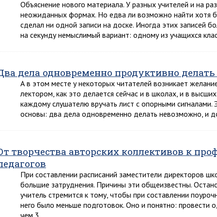
Объяснение нового материала. У разных учителей и на ра
неожиданных формах. Но едва ли возможно найти хотя бы
сделал ни одной записи на доске. Иногда этих записей б
на секунду немыслимый вариант: одному из учащихся кла
Два дела одновременно продуктивно делать
А в этом месте у некоторых читателей возникает желани
лектором, как это делается сейчас и в школах, и в высши
каждому слушателю вручать лист с опорными сигналами. 
основы: два дела одновременно делать невозможно, и до
От творчества авторских коллективов к пр
педагогов
При составлении расписаний заместители директоров шк
большие затруднения. Причины эти общеизвестны. Остан
учитель стремится к тому, чтобы при составлении поуро
него было меньше подготовок. Оно и понятно: провести о
чем 3…