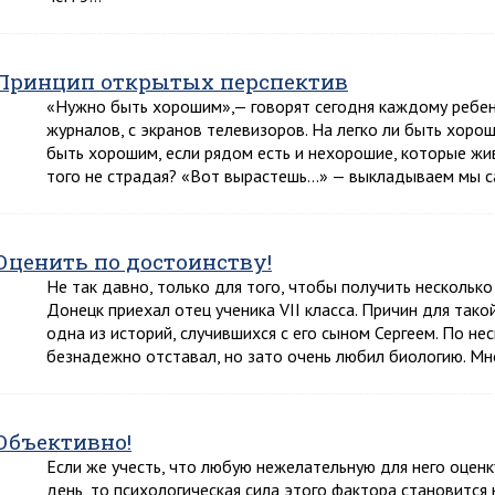
Принцип открытых перспектив
«Нужно быть хорошим»,— говорят сегодня каждому ребенку
журналов, с экранов телевизоров. На легко ли быть хорош
быть хорошим, если рядом есть и нехорошие, которые жив
того не страдая? «Вот вырастешь…» — выкладываем мы 
Оценить по достоинству!
Не так давно, только для того, чтобы получить несколько
Донецк приехал отец ученика VII класса. Причин для так
одна из историй, случившихся с его сыном Сергеем. По н
безнадежно отставал, но зато очень любил биологию. Мн
Объективно!
Если же учесть, что любую нежелательную для него оценк
день, то психологическая сила этого фактора становится