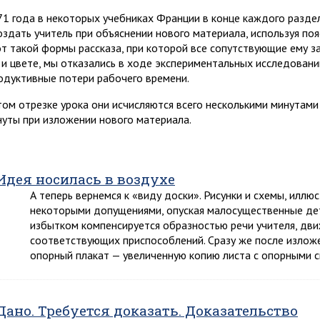
71 года в некоторых учебниках Франции в конце каждого разде
оздать учитель при объяснении нового материала, используя по
от такой формы рассказа, при которой все сопутствующие ему з
 и цвете, мы отказались в ходе экспериментальных исследовани
одуктивные потери рабочего времени.
том отрезке урока они исчисляются всего несколькими минутами (
нуты при изложении нового материала.
Идея носилась в воздухе
А теперь вернемся к «виду доски». Рисунки и схемы, илл
некоторыми допущениями, опуская малосущественные дет
избытком компенсируется образностью речи учителя, дви
соответствующих приспособлений. Сразу же после излож
опорный плакат — увеличенную копию листа с опорными 
Дано. Требуется доказать. Доказательство