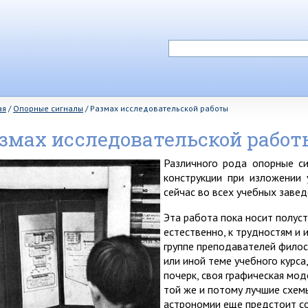
ая
/
Опорные сигналы
/
Размах исследовательской работы
змах исследовательской работ
Различного рода опорные си
конструкции при изложении 
сейчас во всех учебных завед
Эта работа пока носит полуст
естественно, к трудностям и 
группе преподавателей филос
или иной теме учебного курса
почерк, своя графическая мод
той же и потому лучшие схемы
астрономии еще предстоит со