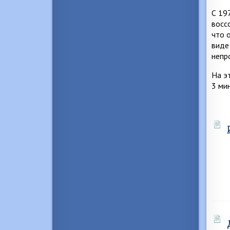
С 19
восс
что 
виде
непр
На э
3 ми