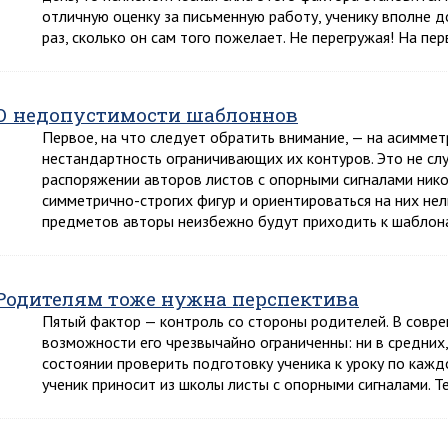
отличную оценку за письменную работу, ученику вполне 
раз, сколько он сам того пожелает. Не перегружая! На п
О недопустимости шаблоннов
Первое, на что следует обратить внимание, — на асимме
нестандартность ограничивающих их контуров. Это не слу
распоряжении авторов листов с опорными сигналами нико
симметрично-строгих фигур и ориентироваться на них нел
предметов авторы неизбежно будут приходить к шаблон
Родителям тоже нужна перспектива
Пятый фактор — контроль со стороны родителей. В совре
возможности его чрезвычайно ограниченны: ни в средних,
состоянии проверить подготовку ученика к уроку по кажд
ученик приносит из школы листы с опорными сигналами. 