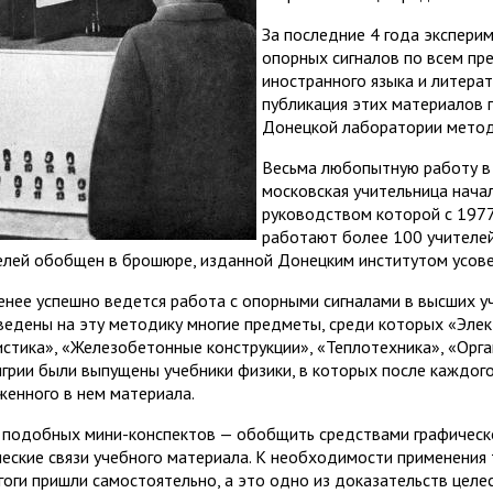
За последние 4 года экспери
опорных сигналов по всем пр
иностранного языка и литерат
публикация этих материалов 
Донецкой лаборатории метод
Весьма любопытную работу в 
московская учительница начал
руководством которой с 1977
работают более 100 учителей
елей обобщен в брошюре, изданной Донецким институтом усове
енее успешно ведется работа с опорными сигналами в высших уч
ведены на эту методику многие предметы, среди которых «Элек
истика», «Железобетонные конструкции», «Теплотехника», «Орган
нгрии были выпущены учебники физики, в которых после каждог
женного в нем материала.
 подобных мини-конспектов — обобщить средствами графическ
ческие связи учебного материала. К необходимости применения т
гоги пришли самостоятельно, а это одно из доказательств целе