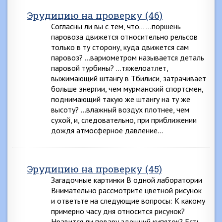
Эрудицию на проверку (46)
Согласны ли вы с тем, что… …поршень
паровоза движется относительно рельсов
только в ту сторону, куда движется сам
паровоз? …вариометром называется деталь
паровой турбины? …тяжелоатлет,
выжимающий штангу в Тбилиси, затрачивает
больше энергии, чем мурманский спортсмен,
поднимающий такую же штангу на ту же
высоту? …влажный воздух плотнее, чем
сухой, и, следовательно, при приближении
дождя атмосферное давление…
Эрудицию на проверку (45)
Загадочные картинки В одной лаборатории
Внимательно рассмотрите цветной рисунок
и ответьте на следующие вопросы: К какому
примерно часу дня относится рисунок?
Нравится ли повару здешний кипяток? Есть