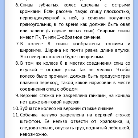
Спицы зубчатых колес сделаны с острыми
кромками. Если рассечь такую спицу плоскостью,
перпендикулярной к ней, в сечении получится
прямоугольник, в то время как должен быть овал
или эллипс (в случае литых спиц). Сварные спицы
имеют П-, Т-, или Ξ-образное сечение.
В колесе 8 спицы изображены тонкими и
широкими. Ширина их почти равна длине втулки.
Это неверно: колесо будет непрочным.
В том же колесе 8 в местах соединения спиц со
втулкой — острые утлы. Так не делают. Чтобы
колесо было прочным, должен быть предусмотрен
плавный переход, такой, какой нарисован в месте
соединения спиц с ободом.
Верхняя стяжка не закреплена гайками, на концах
нет даже винтовой нарезки.
Зубчатое колесо на верхней стяжке лишнее.
Собачка наглухо закреплена на верхней стяжке
штифтом. Ее нельзя отвести от храповика, и,
следовательно, опускать груз, поднятый лебедкой,
невозможно.