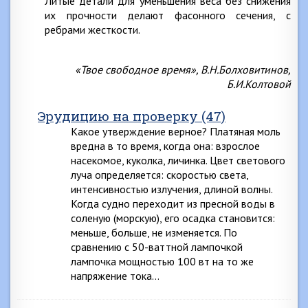
Литые детали для уменьшения веса без снижения
их прочности делают фасонного сечения, с
ребрами жесткости.
«Твое свободное время», В.Н.Болховитинов,
Б.И.Колтовой
Эрудицию на проверку (47)
Какое утверждение верное? Платяная моль
вредна в то время, когда она: взрослое
насекомое, куколка, личинка. Цвет светового
луча определяется: скоростью света,
интенсивностью излучения, длиной волны.
Когда судно переходит из пресной воды в
соленую (морскую), его осадка становится:
меньше, больше, не изменяется. По
сравнению с 50-ваттной лампочкой
лампочка мощностью 100 вт на то же
напряжение тока…