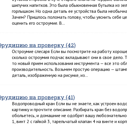
шипучих напитков. Это была обыкновенная бутылка из зе
горлышком. Но одна деталь ее устройства была необычна
Зачем? Пришлось поломать голову, чтобы уяснить себе ц
оценить его остроумие. В…
Эрудицию на проверку (42)
Остроумие слесаря Если вы посмотрите на работу хорошего
сколько остроумия подчас вкладывают они в свое дело. 
то новый прием использования инструмента — все это об
производительность. Возьмем простую операцию — штамп
деталь, изображенную на рисунке, из…
Эрудицию на проверку (41)
Водопроводный кран Если вы не знаете, как устроен вод
картинку и прочтите описание. Разбирать кран без водоп
обольетесь, и домашние не одобрят вашу любознательнос
1, винт 2 с гайкой 3, тарельчатый клапан 4 на винте и кор