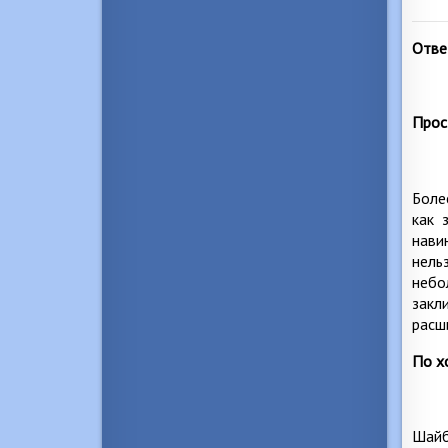
Отве
Прос
Боле
как 
нави
нель
небо
закл
расш
По х
Шайб