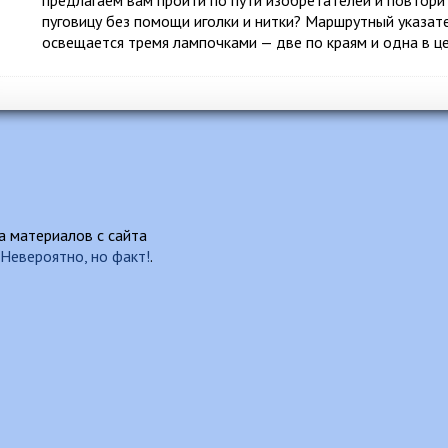
предлагаем вам пройти по пути изобретателей и повторит
пуговицу без помощи иголки и нитки? Маршрутный указате
освещается тремя лампочками — две по краям и одна в ц
 материалов с сайта
Невероятно, но факт!
.