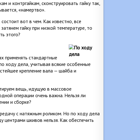
кам и контргайкам, сконструировать гайку так,
ывается, «намертво».
состоит вот в чем. Как известно, все
затянем гайку при низкой температуре, то
ть этого?
ах применять стандартные
по ходу дела, учитывая всякие особенные
остейшее крепление вала — шайба и
ктируем вещь, идущую в массовое
одной операции очень важна. Нельзя ли
ении и сборке?
редачу с натяжным роликом. Но по ходу дела
ду центрами шкивов нельзя. Как обеспечить