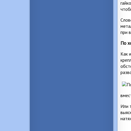
гайк
чтоб
Слов
мета
при 
По х
Как 
креп
обст
разв
вмес
Или 
выяс
натя