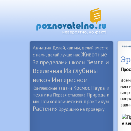
Главн
Авиация
Делай, как мы, делай вместе
Животные
с нами, делай лучше нас
Эр
Земля и
За пределами школы
Из глубины
Прос
Вселенная
веков
Интересное
Всем
ним 
Космос
Наука и
Комплексные задачи
ввер
техника
Природа и
Первая стыковка
напр
Психологический практикум
мы
зави
Растения
Эрудицию на проверку