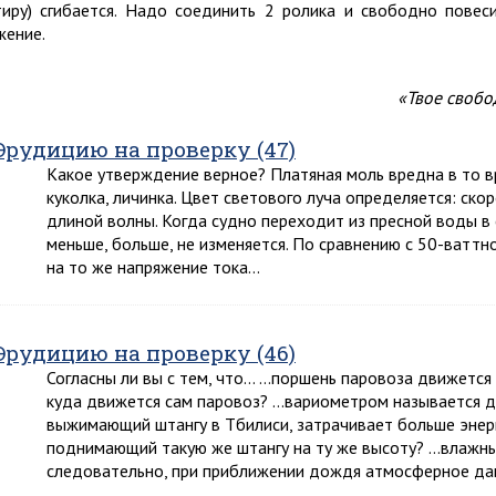
тиру) сгибается. Надо соединить 2 ролика и свободно повес
жение.
«Твое свобо
Эрудицию на проверку (47)
Какое утверждение верное? Платяная моль вредна в то вр
куколка, личинка. Цвет светового луча определяется: ско
длиной волны. Когда судно переходит из пресной воды в 
меньше, больше, не изменяется. По сравнению с 50-ватт
на то же напряжение тока…
Эрудицию на проверку (46)
Согласны ли вы с тем, что… …поршень паровоза движется 
куда движется сам паровоз? …вариометром называется д
выжимающий штангу в Тбилиси, затрачивает больше энерг
поднимающий такую же штангу на ту же высоту? …влажный
следовательно, при приближении дождя атмосферное д