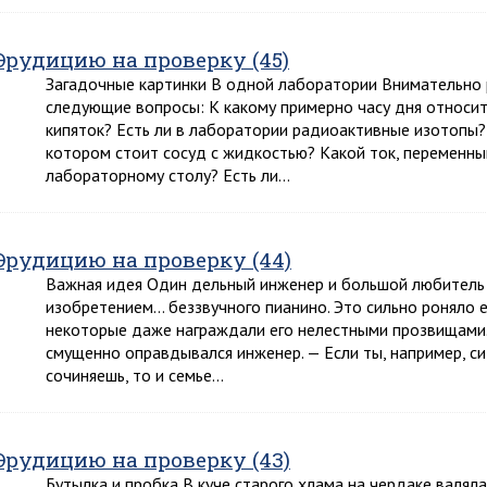
Эрудицию на проверку (45)
Загадочные картинки В одной лаборатории Внимательно р
следующие вопросы: К какому примерно часу дня относит
кипяток? Есть ли в лаборатории радиоактивные изотопы? 
котором стоит сосуд с жидкостью? Какой ток, переменны
лабораторному столу? Есть ли…
Эрудицию на проверку (44)
Важная идея Один дельный инженер и большой любитель 
изобретением… беззвучного пианино. Это сильно роняло е
некоторые даже награждали его нелестными прозвищами. —
смущенно оправдывался инженер. — Если ты, например, с
сочиняешь, то и семье…
Эрудицию на проверку (43)
Бутылка и пробка В куче старого хлама на чердаке валял