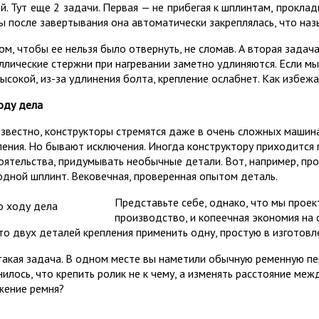
ой. Тут еще 2 задачи. Первая — не прибегая к шплинтам, проклад
ы после завертывания она автоматически закреплялась, что наз
ом, чтобы ее нельзя было отвернуть, не сломав. А вторая задача 
ллические стержни при нагревании заметно удлиняются. Если мы 
высокой, из-за удлинения болта, крепление ослабнет. Как избежа
оду дела
известно, конструкторы стремятся даже в очень сложных машин
ления. Но бывают исключения. Иногда конструктору приходится 
оятельства, придумывать необычные детали. Вот, например, пр
одной шплинт. Вековечная, проверенная опытом деталь.
Представьте себе, однако, что мы прое
производство, и копеечная экономия на 
то двух деталей крепления применить одну, простую в изготовл
такая задача. В одном месте вы наметили обычную ременную пе
нилось, что крепить ролик не к чему, а изменять расстояние меж
жение ремня?