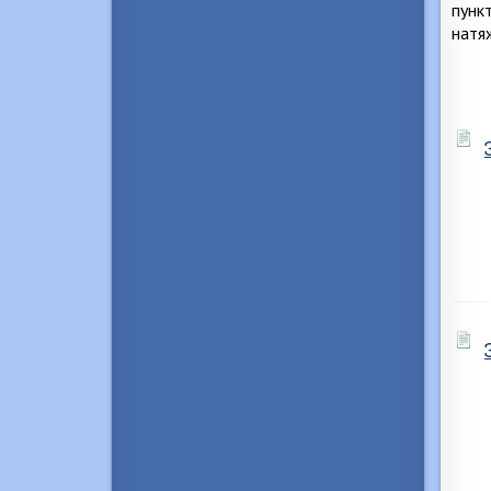
пунк
натя