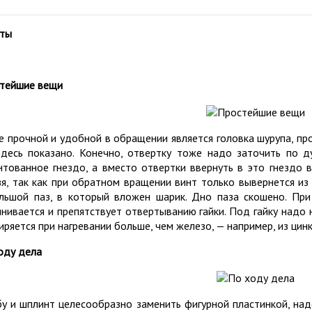
ты
тейшие вещи
е прочной и удобной в обращении является головка шурупа, про
здесь показано. Конечно, отвертку тоже надо заточить по д
нтованное гнездо, а вместо отвертки ввернуть в это гнездо в
зя, так как при обратном вращении винт только вывернется из
льшой паз, в который вложен шарик. Дно паза скошено. При
инивается и препятствует отвертыванию гайки. Под гайку надо 
иряется при нагревании больше, чем железо, — например, из цинк
оду дела
у и шплинт целесообразно заменить фигурной пластинкой, наде