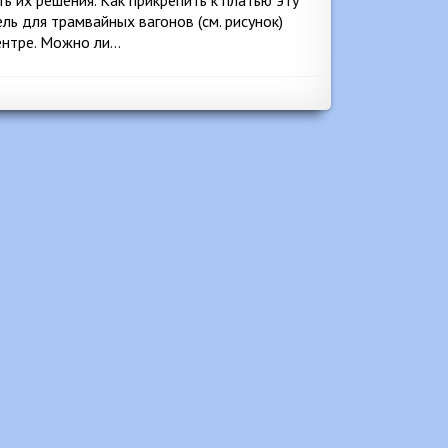
ь их решения. Как прикрепить к платью эту
ль для трамвайных вагонов (см. рисунок)
ентре. Можно ли…