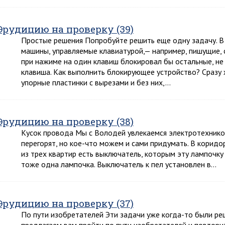
Эрудицию на проверку (39)
Простые решения Попробуйте решить еще одну задачу. В
машины, управляемые клавиатурой,— например, пишущие, 
при нажиме на один клавиш блокировал бы остальные, не
клавиша. Как выполнить блокирующее устройство? Сразу ж
упорные пластинки с вырезами и без них,…
Эрудицию на проверку (38)
Кусок провода Мы с Володей увлекаемся электротехникой
перегорят, но кое-что можем и сами придумать. В коридо
из трех квартир есть выключатель, которым эту лампочку 
тоже одна лампочка. Выключатель к пел установлен в…
Эрудицию на проверку (37)
По пути изобретателей Эти задачи уже когда-то были ре