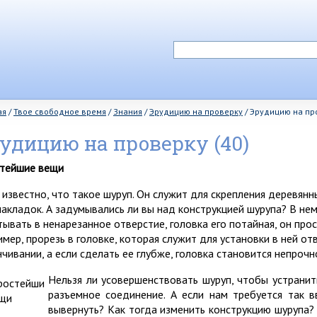
ая
/
Твое свободное время
/
Знания
/
Эрудицию на проверку
/
Эрудицию на про
удицию на проверку (40)
тейшие вещи
 известно, что такое шуруп. Он служит для скрепления деревянн
накладок. А задумывались ли вы над конструкцией шурупа? В нем
тывать в ненарезанное отверстие, головка его потайная, он про
имер, прорезь в головке, которая служит для установки в ней от
нчивании, а если сделать ее глубже, головка становится непрочн
Нельзя ли усовершенствовать шуруп, чтобы устранит
разъемное соединение. А если нам требуется так 
вывернуть? Как тогда изменить конструкцию шурупа?