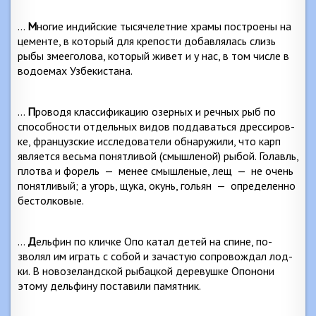
…
М
ногие индийские тысячелетние храмы построены на
цементе, в который для крепости добавлялась слизь
рыбы змееголова, который живет и у нас, в том числе в
водоемах Узбекистана.
…
П
роводя классификацию озерных и речных рыб по
способности отдельных видов поддаваться дрессиров­
ке, французские исследователи обнаружили, что карп
является весьма понятливой (смышленой) рыбой. Го­лавль,
плотва и форель
—
менее смышленые, лещ
—
не очень
понятливый; а угорь, щука, окунь, гольян
—
определенно
бестолковые.
…
Д
ельфин по кличке Опо катал детей на спине, по­
зволял им играть с собой и зачастую сопровождал лод­
ки. В новозеландской рыбацкой деревушке Опонони
это­му дельфину поставили памятник.