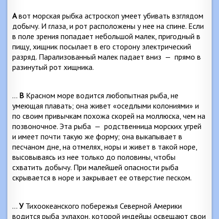
А
вот морская рыбка астроскоп умеет убивать взглядом
добычу. И глаза, и рот расположены у нее на спине. Если
в поле зрения попадает небольшой малек, пригод­ный в
пищу, хищник посылает в его сторону электри­ческий
разряд. Парализованный малек падает вниз
—
прямо в
разинутый рот хищника.
…
В
Красном море водится любопытная рыба, не
умеющая плавать; она живет «оседлыми колониями» и
по своим привычкам похожа скорей на моллюска, чем на
позвоночное. Эта рыба
—
родственница морских уг­рей
и имеет почти такую же форму; она выкапывает в
песчаном дне, на отмелях, норы и живет в такой норе,
высовываясь из нее только до половины, чтобы
схватить добычу. При малейшей опасности рыба
скрывается в но­ре и закрывает ее отверстие песком.
…
У
Тихоокеанского побережья Северной Америки
водится рыба эулахон, которой индейцы освещают свои