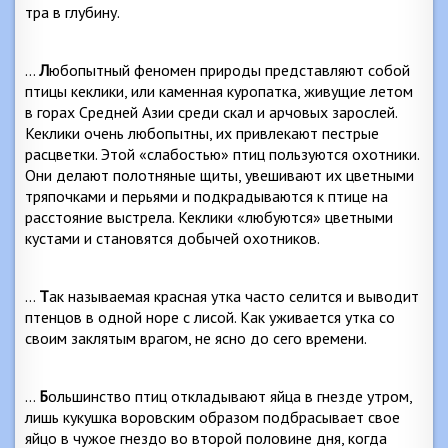
тра в глубину.
…
Л
юбопытный феномен природы представляют со­бой
птицы кеклики, или каменная куропатка, живущие летом
в горах Средней Азии среди скал и арчовых за­рослей.
Кеклики очень любопытны, их привлекают пест­рые
расцветки. Этой «слабостью» птиц пользуются охотники.
Они делают полотняные щиты, увешивают их цветными
тряпочками и перьями и подкрадываются к птице на
расстояние выстрела. Кеклики «любуются» цветными
кустами и становятся добычей охотников.
…
Т
ак называемая красная утка часто селится и вы­водит
птенцов в одной норе с лисой. Как уживается ут­ка со
своим заклятым врагом, не ясно до сего времени.
…
Б
ольшинство птиц откладывают яйца в гнезде ут­ром,
лишь кукушка воровским образом подбрасывает свое
яйцо в чужое гнездо во второй половине дня, когда