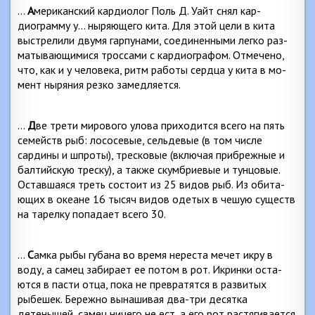
…
А
мериканский кардиолог Поль Д. Уайт снял кар­
диограмму у… ныряющего кита. Для этой цели в кита
выстрелили двумя гарпунами, соединенными легко раз­
матывающимися троссами с кардиографом. Отмечено,
что, как и у человека, ритм работы сердца у кита в мо­
мент ныряния резко замедляется.
…
Д
ве трети мирового улова приходится всего на пять
семейств рыб: лососевые, сельдевые (в том числе
сардины и шпроты), тресковые (включая прибрежные и
балтийскую треску), а также скумбриевые и тунцовые.
Оставшаяся треть состоит из 25 видов рыб. Из обита­
ющих в океане 16 тысяч видов одетых в чешую существ
на тарелку попадает всего 30.
…
С
амка рыбы губана во время нереста мечет икру в
воду, а самец забирает ее потом в рот. Икринки оста­
ются в пасти отца, пока не превратятся в развитых
рыбе­шек. Бережно вынашивая два-три десятка
детенышей, самец ничего не ест, а его рот растягивается