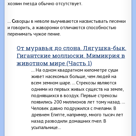
хозяин гнезда обычно отсутствует.
…
С
кворцы в неволе выучиваются насвистывать песен­ки
и говорить, а жаворонки отличаются способностью
перенимать чужое пение.
От муравья до слона. Лягушка-бык.
Гигантские моллюски. Мимикрия в
животном мире (Часть 1)
… На одном квадратном километре суши
живет насе­комых больше, чем людей на
всем земном шаре. … Стрекозы являются
одними из первых живых су­ществ на земле,
поднявшихся в воздух. Первые стреко­зы
появились 200 миллионов лет тому назад. …
Человек давно подружился с пчелами. В
древнем Египте, например, много тысяч лет
назад разводили до­машних пчел. В
усыпальнице…