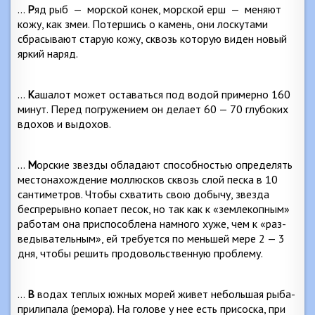
…
Р
яд рыб
—
морской конек, морской ерш
—
меня­ют
кожу, как змеи. Потершись о камень, они лоскута­ми
сбрасывают старую кожу, сквозь которую виден но­вый
яркий наряд.
…
К
ашалот может оставаться под водой примерно 160
минут. Перед погружением он делает 60 — 70 глу­боких
вдохов и выдохов.
…
М
орские звезды обладают способностью опреде­лять
местонахождение моллюсков сквозь слой песка в 10
сантиметров. Чтобы схватить свою добычу, звезда
беспрерывно копает песок, но так как к «землекопным»
работам она приспособлена намного хуже, чем к «раз­
ведывательным», ей требуется по меньшей мере 2 — 3
дня, чтобы решить продовольственную проблему.
…
В
водах теплых южных морей живет небольшая рыба-
прилипала (ремора). На голове у нее есть присос­ка, при