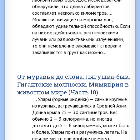
обнаружили, что длина лабиринтов
составляет несколь­ко километров. …
Моллюски, живущие на морском дне,
обладают уди­вительной способностью. Если
на них воздействовать рентгеновскими
лучами или радиоактивными излучения­ми,
то они немедленно закрывают створки и
закапыва­ются в грунт как можно…
От муравья до слона. Лягушка-бык.
Гигантские моллюски. Мимикрия в
животном мире (Часть 10)
… Улары (горные индейки) — самые крупные
из ку­риных, встречающихся в Средней Азии.
Длина крыла 25 — 30 сантиметров. Вес
обычно 2 — 3 килограмма, но иногда
доходит до 5 — 6 килограммов, может быть
и бо­лее. Улары почти разучились летать. На
ровном месте они вообще не могут