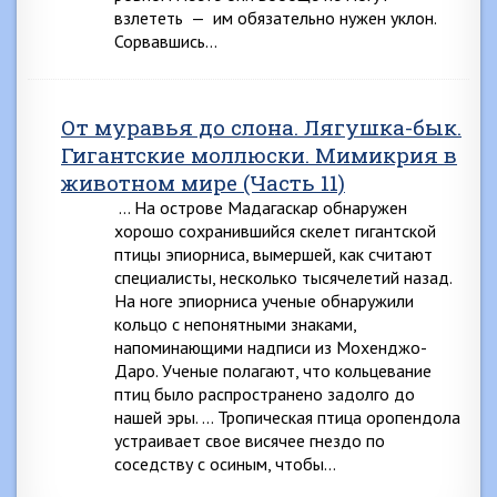
взлететь — им обязательно нужен уклон.
Сорвавшись…
От муравья до слона. Лягушка-бык.
Гигантские моллюски. Мимикрия в
животном мире (Часть 11)
… На острове Мадагаскар обнаружен
хорошо сохра­нившийся скелет гигантской
птицы эпиорниса, вымер­шей, как считают
специалисты, несколько тысячелетий назад.
На ноге эпиорниса ученые обнаружили
кольцо с непонятными знаками,
напоминающими надписи из Мохенджо-
Даро. Ученые полагают, что кольцевание
птиц было распространено задолго до
нашей эры. … Тропическая птица оропендола
устраивает свое висячее гнездо по
соседству с осиным, чтобы…