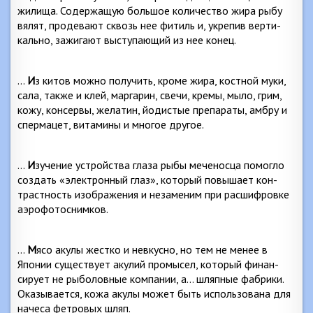
жилища. Содержащую большое количество жира рыбу
вялят, продевают сквозь нее фитиль и, укрепив верти­
кально, зажигают выступающий из нее конец.
…
И
з китов можно получить, кроме жира, костной муки,
сала, также и клей, маргарин, свечи, кремы, мыло, грим,
кожу, консервы, желатин, йодистые препараты, амбру и
спермацет, витамины и многое другое.
…
И
зучение устройства глаза рыбы меченосца помог­ло
создать «электронный глаз», который повышает кон­
трастность изображения и незаменим при расшифровке
аэрофотоснимков.
…
М
ясо акулы жестко и невкусно, но тем не менее в
Японии существует акулий промысел, который финан­
сирует не рыболовные компании, а… шляпные фабрики.
Оказывается, кожа акулы может быть использована для
начеса фетровых шляп.