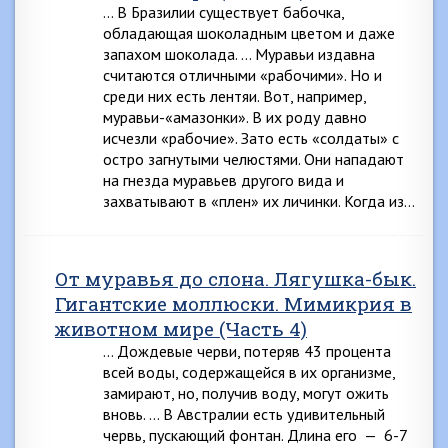
… В Бразилии существует бабочка,
обладающая шо­коладным цветом и даже
запахом шоколада. … Муравьи издавна
считаются отличными «рабочи­ми». Но и
среди них есть лентяи. Вот, например,
муравьи-«амазонки». В их роду давно
исчезли «рабочие». Зато есть «солдаты» с
остро загнутыми челюстями. Они нападают
на гнезда муравьев другого вида и
захватывают в «плен» их личинки. Когда из…
От муравья до слона. Лягушка-бык.
Гигантские моллюски. Мимикрия в
животном мире (Часть 4)
… Дождевые черви, потеряв 43 процента
всей воды, содержащейся в их организме,
замирают, но, получив воду, могут ожить
вновь. … В Австралии есть удивительный
червь, пускающий фонтан. Длина его — 6-7