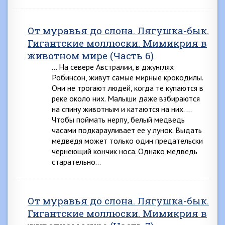
От муравья до слона. Лягушка-бык.
Гигантские моллюски. Мимикрия в
животном мире (Часть 6)
… На севере Австралии, в джунглях
Робинсон, живут самые мирные крокодилы.
Они не трогают людей, когда те купаются в
реке около них. Малыши даже взбирают­ся
на спину животным и катаются на них. …
Чтобы поймать нерпу, белый медведь
часами под­карауливает ее у лунок. Выдать
медведя может только один предательски
чернеющий кончик носа. Однако мед­ведь
старательно…
От муравья до слона. Лягушка-бык.
Гигантские моллюски. Мимикрия в