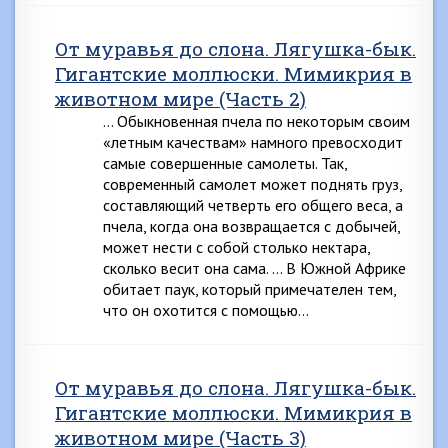
От муравья до слона. Лягушка-бык.
Гигантские моллюски. Мимикрия в
животном мире (Часть 2)
… Обыкновенная пчела по некоторым своим
«летным качествам» намного превосходит
самые совершенные са­молеты. Так,
современный самолет может поднять груз,
составляющий четверть его общего веса, а
пчела, когда она возвращается с добычей,
может нести с собой столь­ко нектара,
сколько весит она сама. … В Южной Африке
обитает паук, который примеча­телен тем,
что он охотится с помощью…
От муравья до слона. Лягушка-бык.
Гигантские моллюски. Мимикрия в
животном мире (Часть 3)