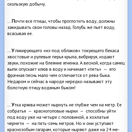
скользкую добычу.
…
П
очти все птицы, чтобы проглотить воду, должны
закидывать свои головы назад. Голубь же пьет воду,
всасывая ее.
…
У
пикирующего «из-под облаков» токующего бекаса
хвостовые и рулевые перья крыла, вибрируя, издают
звуки, похожие на блеяние ягненка. А весной, когда самец
выпи опускает клюв в воду и начинает «петь»
—
его
фрачная песнь мало чем отли­чается от рева быка.
Недаром и сейчас в народе неред­ко называют эту
болотную птицу водяным быком!
…
У
тка кряква может нырнуть не глубже чем на метр. Ее
собратья
—
красноголовые нырки
—
способны уйти
под воду уже на четыре с половиной, а хохлатые
чернети
—
на пять-семь метров. Но и они уступают
краснозобым гагарам, которые ныряют даже на 24 ме­