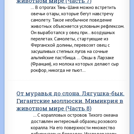
животном мире (Часть 7)
… В отрогах Тянь-Шаня можно встретить
овечьи ота­ры, которые бегут навстречу
самолету. Такое необычное поведение
животных объясняется условным рефлексом.
Он выработался у овец при… воздушных
перелетах. Са­молеты, стартующие из
Ферганской долины, перевозят овец с
засушливых степных лугов на сочные
альпийские пастбища. … Овцы в Ларзаке
(Франция), из молока которых делают сыр
рокфор, никогда не пьют…
От муравья до слона. Лягушка-бык.
Гигантские моллюски. Мимикрия в
животном мире (Часть 8)
… С коралловых островов Тихого океана
доставлен интересный образец розового
коралла. На его поверх­ности множество
лабиринтовых бороздок. Исследователи