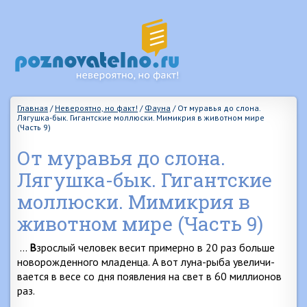
Главная
/
Невероятно, но факт!
/
Фауна
/
От муравья до слона.
Лягушка-бык. Гигантские моллюски. Мимикрия в животном мире
(Часть 9)
От муравья до слона.
Лягушка-бык. Гигантские
моллюски. Мимикрия в
животном мире (Часть 9)
…
В
зрослый человек весит примерно в 20 раз больше
новорожденного младенца. А вот луна-рыба увеличи­
вается в весе со дня появления на свет в 60 миллионов
раз.