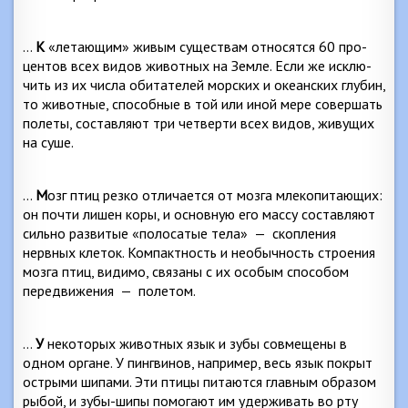
…
К
«летающим» живым существам относятся 60 про­
центов всех видов животных на Земле. Если же исклю­
чить из их числа обитателей морских и океанских глу­бин,
то животные, способные в той или иной мере со­вершать
полеты, составляют три четверти всех видов, живущих
на суше.
…
М
озг птиц резко отличается от мозга млекопитаю­щих:
он почти лишен коры, и основную его массу сос­тавляют
сильно развитые «полосатые тела»
—
скопле­ния
нервных клеток. Компактность и необычность строе­ния
мозга птиц, видимо, связаны с их особым способом
передвижения
—
полетом.
…
У
некоторых животных язык и зубы совмещены в
одном органе. У пингвинов, например, весь язык покрыт
острыми шипами. Эти птицы питаются главным образом
рыбой, и зубы-шипы помогают им удерживать во рту