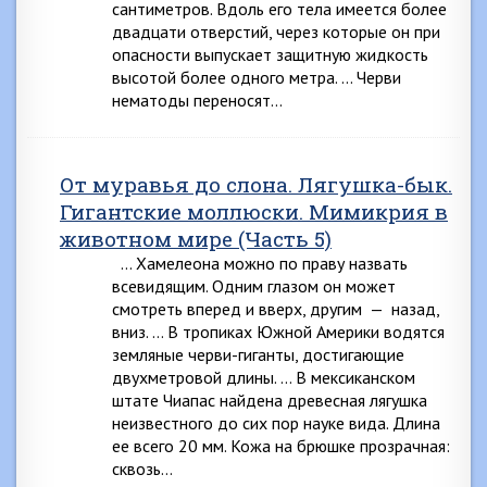
сантиметров. Вдоль его тела имеется более
двадцати отверстий, через которые он при
опасности выпускает защитную жидкость
высотой более одного метра. … Черви
нематоды переносят…
От муравья до слона. Лягушка-бык.
Гигантские моллюски. Мимикрия в
животном мире (Часть 5)
… Хамелеона можно по праву назвать
всевидящим. Одним глазом он может
смотреть вперед и вверх, дру­гим — назад,
вниз. … В тропиках Южной Америки водятся
земляные чер­ви-гиганты, достигающие
двухметровой длины. … В мексиканском
штате Чиапас найдена древесная лягушка
неизвестного до сих пор науке вида. Длина
ее всего 20 мм. Кожа на брюшке прозрачная:
сквозь…