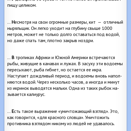
пищу целиком.
…
Н
есмотря на свои огромные размеры, кит
—
отлич­ный
ныряльщик. Он легко уходит на глубину свыше 1000
метров, может не только долго оставаться под во­дой,
но даже спать там, плотно закрыв ноздри.
…
В
тропиках Африки и Южной Америки встречают­ся
рыбы, живущие в канавах и лужах. В засуху эти во­доемы
пересыхают, рыба гибнет, но остается ее икра.
Наступает дождливый период, и водоемы вновь напол­
няются водой. Через несколько часов, а иногда и минут
из икринок выводятся мальки. Одна из таких рыбок на­
зывается калиурус.
…
Е
сть такое выражение «уничтожающий взгляд». Это,
как говорится, «для красного словца». Уничтожить
противника взглядом никому из людей не удавалось.