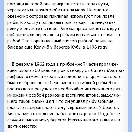
помощи которой она прикрепляется к телу аку­лы,
черепахи или другого обитателя моря. На многих
океанских островах прилипал используют при ловле
рыбы. К хвосту прилипалы привязывают длинную ве­
ревку и опускают в море. Ремора присасывается к круп­
ной рыбе или черепахе, и рыбаки вытягивают ее вместе с
рыбой. Этот оригинальный способ рыбной ловли на­
блюдал еще Колумб у берегов Кубы в 1496 году.
…
В
феврале 1962 года в прибрежной части протяже­
нием около 200 километров к северу от Сиднея (Австра­
лия) был отмечен «красный прибой», во время которого
было выброшено на берег много погибшей рыбы. Это
произошло в результате необычайно интенсивного раз­
множения особой разновидности планктона, выделяю­
щего такой сильный яд, что он убивал рыбу. Обилие
планктона окрашивает воду в красный цвет. У берегов
Австралии это явление наблюдается редко. Подобные
случаи отмечались у берегов Мексиканского залива и в
других местах.