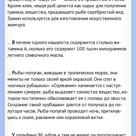
Кро­ме клея, чешуя рыб ценится как сырье для получения
гуанина, вещества, придающего рыбе серебристый вид.
Гуанин используется для изготовления искусственного
жемчуга.
…
В
печени одного кашалота содержится столько ви­
тамина А, сколько его содержит 100 тысяч килограммов
летнего сливочного масла.
…
Р
ыбы-попугаи, живущие в тропических морях, зна­
мениты не только своей яркой окраской. Они спят в
«ночных рубашках». «Одевание» начинается с наступ­
лением сумерек: рыба выделяет слизистое вещество, ко­
торое постепенно обволакивает ее с головы до хвоста.
Создание такой «рубашки» длится от получаса до по­
лутора часов. Рыба-попугай проводит ночь, приткнув­
шись к скале, раковине или коралловой ветке.
…
У
дельфина 96 зубов и тем не менее он проглаты­вает