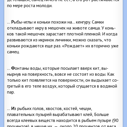
по мере роста молоди.
…
Р
ыбы-иглы и коньки похожи на… кенгуру. Самки
откладывают икру в мешочек на животе самца. У конь­
ков такой мешочек зарастает плотной пленкой. И ког­да
развиваются из икринок личинки, можно сказать, что
коньки рождаются еще раз. «Рождает» их вторично уже
самец.
…
Ф
онтаны воды, которые посылает вверх кит, вы­
нырнув на поверхность, вовсе не состоят из воды. Как
только кит появляется на поверхности, он выдыхает со­
гретый в его теле воздух, который сгущается в водяной
пар.
…
И
з рыбьих голов, хвостов, костей, чешуи,
плавательных пузырей вырабатывают клей, Больше
всегда клеевых веществ находится в рыбьем пузыре (90
про­центов), в чешуе их
—
около 20 процентов от веса.