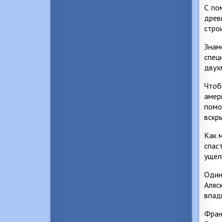
С по
древ
стро
Знам
спец
двух
Чтоб
амер
помо
вскр
Как 
спас
ущел
Один
Аляс
впад
Фран