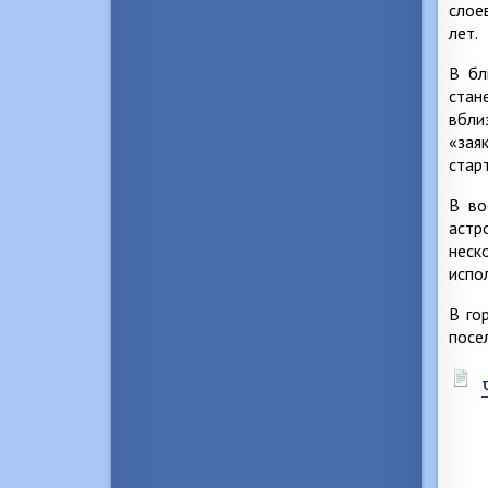
слое
лет.
В бл
стан
вбли
«зая
стар
В во
астр
неск
испо
В го
посе