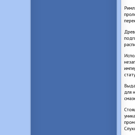
Римл
прол
пере
Древ
подг
расп
Испо
неза
импе
стат
Выда
для 
смаз
Стоя
уник
пром
Слух