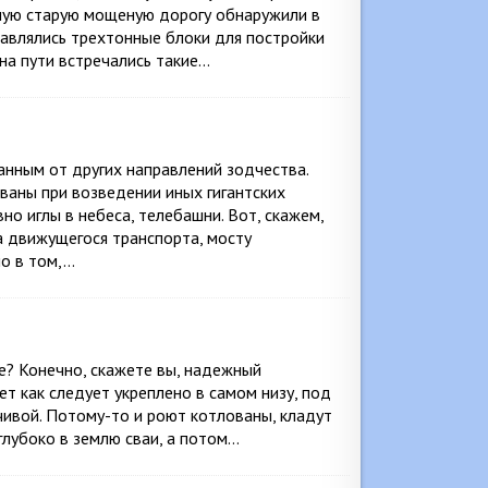
амую старую мощеную дорогу обнаружили в
ставлялись трехтонные блоки для постройки
 на пути встречались такие…
анным от других направлений зодчества.
ваны при возведении иных гигантских
но иглы в небеса, телебашни. Вот, скажем,
а движущегося транспорта, мосту
ло в том,…
е? Конечно, скажете вы, надежный
т как следует укреплено в самом низу, под
чивой. Потому-то и роют котлованы, кладут
глубоко в землю сваи, а потом…