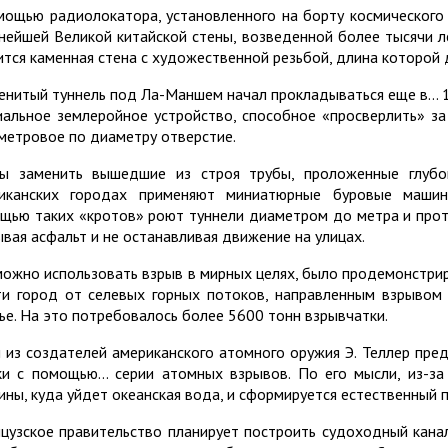
мощью радиолокатора, установленного на борту космического
нейшей Великой китайской стены, возведенной более тысячи ле
ится каменная стена с художественной резьбой, длина которой
енитый туннель под Ла-Маншем начал прокладываться еще в… 1
иальное землеройное устройство, способное «просверлить» з
метровое по диаметру отверстие.
ы заменить вышедшие из строя трубы, проложенные глубо
иканских городах применяют миниатюрные буровые машин
щью таких «кротов» роют туннели диаметром до метра и прот
ывая асфальт и не останавливая движение на улицах.
можно использовать взрыв в мирных целях, было продемонстрир
ти город от селевых горных потоков, направленным взрывом
ье. На это потребовалось более 5600 тонн взрывчатки.
 из создателей американского атомного оружия Э. Теллер пре
ки с помощью… серии атомных взрывов. По его мысли, из-за
ины, куда уйдет океанская вода, и сформируется естественный п
цузское правительство планирует построить судоходный канал