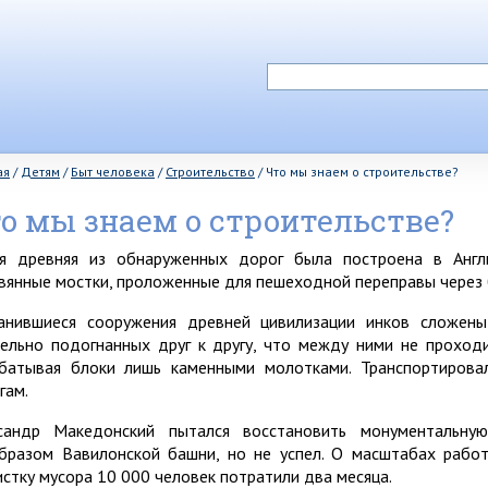
ая
/
Детям
/
Быт человека
/
Строительство
/
Что мы знаем о строительстве?
о мы знаем о строительстве?
я древняя из обнаруженных дорог была построена в Англ
вянные мостки, проложенные для пешеходной переправы через 
анившиеся сооружения древней цивилизации инков сложены
ельно подогнанных друг к другу, что между ними не проходи
батывая блоки лишь каменными молотками. Транспортирова
гам.
сандр Македонский пытался восстановить монументальную
бразом Вавилонской башни, но не успел. О масштабах работ
истку мусора 10 000 человек потратили два месяца.