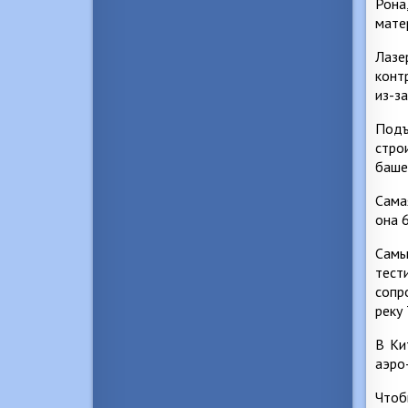
Рона
мате
Лазе
конт
из-з
Подъ
стро
баше
Сама
она 
Самы
тест
сопр
реку
В Ки
аэро
Чтоб