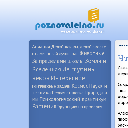
Главн
Авиация
Делай, как мы, делай вместе
Животные
с нами, делай лучше нас
Чт
Земля и
За пределами школы
Из глубины
Сама
Вселенная
дере
веков
Интересное
Сохр
Космос
Наука и
Комплексные задачи
тщат
техника
Природа и
Первая стыковка
обра
Психологический практикум
мы
доро
Растения
Эрудицию на проверку
Алек
проо
расч