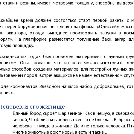
в стали и резины, имеют метровую толщину, способны выдержа
ижайшее время должен состояться старт первой ракеты с 
ет переоборудованная нефтяная платформа «Одиссей» массой
зи экватора, откуда выгоднее производить запуски в кос
корят». На платформе разместятся топливные баки, ангар д
товую площадку.
сьмидесятых годах был проведен эксперимент с лунным гру
онавтом. Опыт показал, что из него можно изготовить до
олько способов создания материалов для постройки лунных жи
льзованием пород, встречающихся на нашем естественном спутн
роде космонавтов Звездном начался набор добровольцев, го
лениях…
Человек и его жилище
Единый Город скроет шар земной. Как в чешую, в сверкаю
весной, Чтоб листьев зелень осенью не блекла… В. Брюсо
человека — нужда в жилище. Да и не только человека. Пти
многие животные роют норы, а есть и такие…