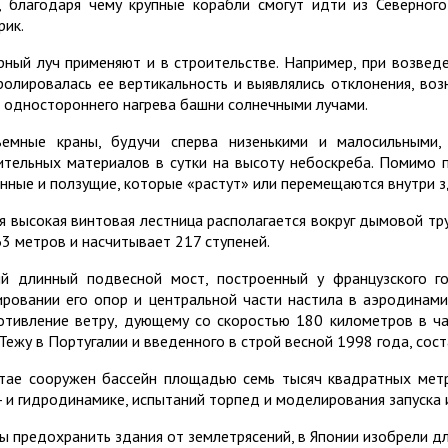
, благодаря чему крупные корабли смогут идти из Северног
рик.
рный луч применяют и в строительстве. Например, при возве
ролировалась ее вертикальность и выявлялись отклонения, воз
а одностороннего нагрева башни солнечными лучами.
емные краны, будучи сперва низенькими и малосильными,
ительных материалов в сутки на высоту небоскреба. Помимо 
нные и ползущие, которые «растут» или перемещаются внутри з
я высокая винтовая лестница располагается вокруг дымовой тр
63 метров и насчитывает 217 ступеней.
й длинный подвесной мост, построенный у французского г
ировании его опор и центральной части настила в аэродинам
отивление ветру, дующему со скоростью 180 километров в ча
 Тежу в Португалии и введенного в строй весной 1998 года, сос
тае сооружен бассейн площадью семь тысяч квадратных метр
- и гидродинамике, испытаний торпед и моделирования запуска 
ы предохранить здания от землетрясений, в Японии изобрели дл