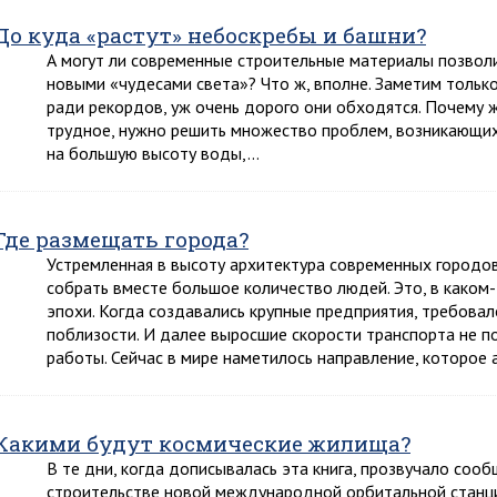
До куда «растут» небоскребы и башни?
А могут ли современные строительные материалы позволи
новыми «чудесами света»? Что ж, вполне. Заметим только
ради рекордов, уж очень дорого они обходятся. Почему 
трудное, нужно решить множество проблем, возникающих
на большую высоту воды,…
Где размещать города?
Устремленная в высоту архитектура современных городо
собрать вместе большое количество людей. Это, в каком
эпохи. Когда создавались крупные предприятия, требова
поблизости. И далее выросшие скорости транспорта не п
работы. Сейчас в мире наметилось направление, которое
Какими будут космические жилища?
В те дни, когда дописывалась эта книга, прозвучало соо
строительстве новой международной орбитальной станци