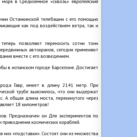
о моря в Средиземное «сквозь» европейский
дении Останкинской телебашни с его помощью
никающие как под воздействием ветра, так и
 теперь позволяют переносить сотни тонн
передвижных автокранов, сегодня применяют
дания вместе с его возведением.
убы в испанском городе Барселоне. Достигает
орода Гавр, имеет в длину 2141 метр. При
ической трубе выяснилось, что они выдержат
с. А общая длина моста, перекинутого через
тавляет 18 километров!
ов. Предназначен он Для экспериментов по
и приводнения космических кораблей.
я них «подставки». Состоят они из множества