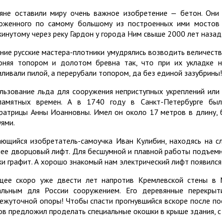
яне оставили миру очень важное изобретение — бетон. Они 
оженного по самому большому из построенных ими мостов
кинутому через реку Гардон у города Ним свыше 2000 лет назад
ние русские мастера-плотники умудрялись возводить величеств
оняя топором и долотом бревна так, что при их укладке 
иливали пилой, а перерубали топором, да без единой зазубрины!
льзование льда для сооружения неприступных укреплений или
памятных времен. А в 1740 году в Санкт-Петербурге бы
ратрицы Анны Иоанновны. Имел он около 17 метров в длину, 
уями.
ющийся изобретатель-самоучка Иван Кулибин, находясь на сл
нее дворцовый лифт. Для бесшумной и плавной работы подъемни
ки графит. А хорошо знакомый нам электрический лифт появился 
щее скоро уже двести лет напротив Кремлевской стены в
альным для России сооружением. Его деревянные перекры
ежуточной опоры! Чтобы спасти прогнувшийся вскоре после по
ов предложил проделать специальные окошки в крыше здания, с