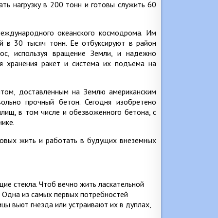
ть нагрузку в 200 тонн и готовы служить 60
международного океанского космодрома. Им
 в 30 тысяч тонн. Ее отбуксируют в район
мос, используя вращение Земли, и надежно
ля хранения ракет и система их подъема на
нтом, доставленным на Землю американским
вольно прочный бетон. Сегодня изобретено
лищ, в том числе и обезвоженного бетона, с
ике.
товых жить и работать в будущих внеземных
щие стекла. Чтоб вечно жить ласкательной
в Одна из самых первых потребностей
цы вьют гнезда или устраивают их в дуплах,