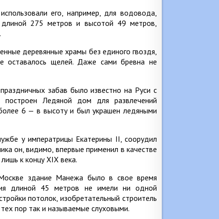
использовали его, например, для водовода,
 длиной 275 метров и высотой 49 метров,
.
енные деревянные храмы без единого гвоздя,
не оставалось щелей. Даже сами бревна не
 праздничных забав было известно на Руси с
л построен Ледяной дом для развлечений
более 6 — в высоту и был украшен ледяными
ужбе у императрицы Екатерины II, соорудил
ка он, видимо, впервые применил в качестве
лишь к концу XIX века.
 Москве здание Манежа было в свое время
тия длиной 45 метров не имели ни одной
стройки потолок, изобретательный строитель
 тех пор так и называемые слуховыми.