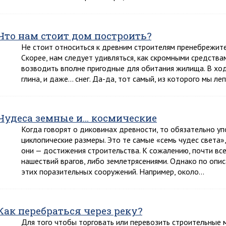
Что нам стоит дом построить?
Не стоит относиться к древним строителям пренебрежите
Скорее, нам следует удивляться, как скромными средства
возводить вполне пригодные для обитания жилища. В ход ш
глина, и даже… снег. Да-да, тот самый, из которого мы л
Чудеса земные и… космические
Когда говорят о диковинах древности, то обязательно 
циклопические размеры. Это те самые «семь чудес света»,
они — достижения строительства. К сожалению, почти вс
нашествий врагов, либо землетрясениями. Однако по опи
этих поразительных сооружений. Например, около…
Как перебраться через реку?
Для того чтобы торговать или перевозить строительные