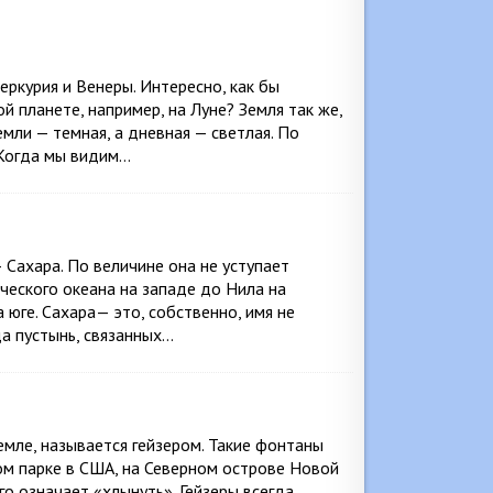
еркурия и Венеры. Интересно, как бы
й планете, например, на Луне? Земля так же,
емли — темная, а дневная — светлая. По
Когда мы видим…
 Сахара. По величине она не уступает
ческого океана на западе до Нила на
 юге. Сахара— это, собственно, имя не
да пустынь, связанных…
емле, называется гейзером. Такие фонтаны
ом парке в США, на Северном острове Новой
го означает «хлынуть». Гейзеры всегда