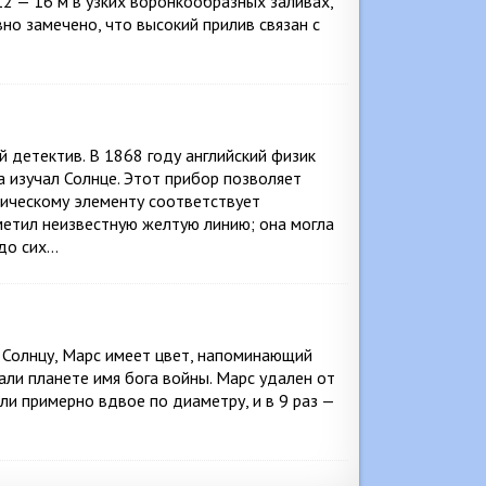
2 — 16 м в узких воронкообразных заливах,
но замечено, что высокий прилив связан с
й детектив. В 1868 году английский физик
изучал Солнце. Этот прибор позволяет
мическому элементу соответствует
метил неизвестную желтую линию; она могла
 до сих…
Солнцу, Марс имеет цвет, напоминающий
али планете имя бога войны. Марс удален от
ли примерно вдвое по диаметру, и в 9 раз —