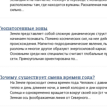
расположены там, где находятся вулканы. Раскаленная ма
сильно…
Геопатогенные зоны
Земля представляет собой сложную динамическую структу
начинаем познавать. Помимо космических сил, на нее де
происхождения. Магнитно-гидродинамические явления, пь
разломы и многое другое образуют энергосиловой каркас З
Основными среди них специалисты считают глобальные п
сети. Прямоугольная ориентирована по…
Почему существует смена времен года?
На Земле происходит смена времен года. Человек с давни
тепло и день длиннее ночи, а зимой холодно и дни короч
Солнца и одновременно вращается вокруг своей оси (от че
Земная ось (воображаемая линия от Северного…