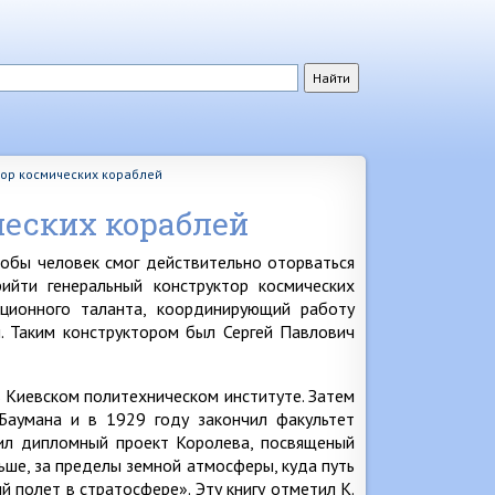
тор космических кораблей
еских кораблей
тобы человек смог действительно оторваться
ийти генеральный конструктор космических
ационного таланта, координирующий работу
. Таким конструктором был Сергей Павлович
в Киевском политехническом институте. Затем
Баумана и в 1929 году закончил факультет
нил дипломный проект Королева, посвященый
ше, за пределы земной атмосферы, куда путь
й полет в стратосфере». Эту книгу отметил К.