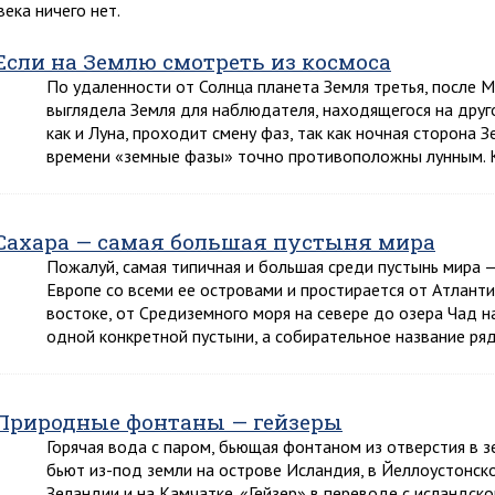
века ничего нет.
Если на Землю смотреть из космоса
По удаленности от Солнца планета Земля третья, после М
выглядела Земля для наблюдателя, находящегося на друго
как и Луна, проходит смену фаз, так как ночная сторона З
времени «земные фазы» точно противоположны лунным. 
Сахара — самая большая пустыня мира
Пожалуй, самая типичная и большая среди пустынь мира —
Европе со всеми ее островами и простирается от Атланти
востоке, от Средиземного моря на севере до озера Чад на
одной конкретной пустыни, а собирательное название ря
Природные фонтаны — гейзеры
Горячая вода с паром, бьющая фонтаном из отверстия в з
бьют из-под земли на острове Исландия, в Йеллоустонск
Зеландии и на Камчатке. «Гейзер» в переводе с исландско