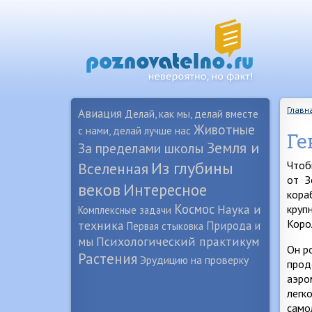
Главн
Авиация
Делай, как мы, делай вместе
Животные
с нами, делай лучше нас
Ге
Земля и
За пределами школы
Из глубины
Чтоб
Вселенная
от З
веков
Интересное
кора
Космос
Наука и
круп
Комплексные задачи
Коро
техника
Природа и
Первая стыковка
Психологический практикум
мы
Он р
Растения
Эрудицию на проверку
прод
аэро
легк
само