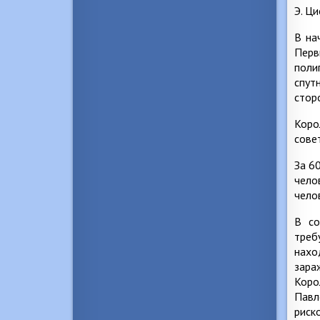
Э. Ци
В на
Перв
поли
спут
стор
Коро
сове
За 6
чело
чело
В со
треб
нахо
зара
Коро
Павл
риск