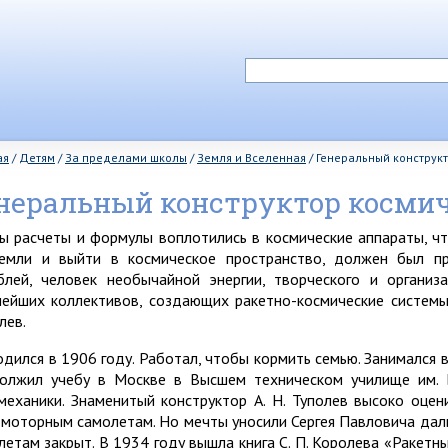
ая
/
Детям
/
За пределами школы
/
Земля и Вселенная
/
Генеральный конструк
неральный конструктор космич
ы расчеты и формулы воплотились в космические аппараты, ч
емли и выйти в космическое пространство, должен был пр
блей, человек необычайной энергии, творческого и организ
нейших коллективов, создающих ракетно-космические системы
лев.
одился в 1906 году. Работал, чтобы кормить семью. Занимался 
олжил учебу в Москве в Высшем техническом училище им. 
механики. Знаменитый конструктор А. Н. Туполев высоко оце
омоторным самолетам. Но мечты уносили Сергея Павловича даль
летам закрыт. В 1934 году вышла книга С. П. Королева «Ракетны