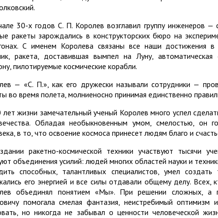
олковский.
чале 30-х годов С. П. Королев возглавил группу инженеров — 
ые ракеты зарождались в конструкторских бюро на эксперим
гонах. С именем Королева связаны все наши достижения в 
ник, ракета, доставившая вымпел на Луну, автоматическая
ону, пилотируемые космические корабли.
лев — «С. П.», как его дружески называли сотрудники — пр
ты во время полета, молниеносно принимая единственно правил
0 лет жизни замечательный ученый Королев много успел сделать
вечества. Обладая необыкновенным умом, смелостью, он г
века, в то, что освоение космоса принесет людям благо и счасть
здании ракетно-космической техники участвуют тысячи уч
уют объединения усилий: людей многих областей науки и техники
дить способных, талантливых специалистов, умел создать
жались его энергией и все силы отдавали общему делу. Всех, 
лев объединял понятием «Мы». При решении сложных, а 
овичу помогала смелая фантазия, неистребимый оптимизм 
овать, но никогда не забывал о ценности человеческой жизн