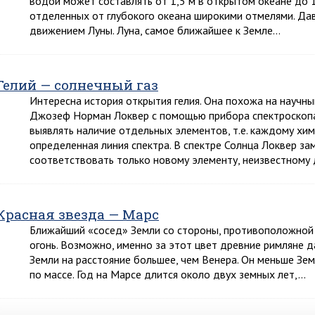
водой может составлять от 1,5 м в открытом океане до 1
отделенных от глубокого океана широкими отмелями. Дав
движением Луны. Луна, самое ближайшее к Земле…
Гелий — солнечный газ
Интересна история открытия гелия. Она похожа на научны
Джозеф Норман Локвер с помощью прибора спектроскопа 
выявлять наличие отдельных элементов, т.е. каждому хи
определенная линия спектра. В спектре Солнца Локвер за
соответствовать только новому элементу, неизвестному
Красная звезда — Марс
Ближайший «сосед» Земли со стороны, противоположной 
огонь. Возможно, именно за этот цвет древние римляне д
Земли на расстояние большее, чем Венера. Он меньше Зем
по массе. Год на Марсе длится около двух земных лет,…