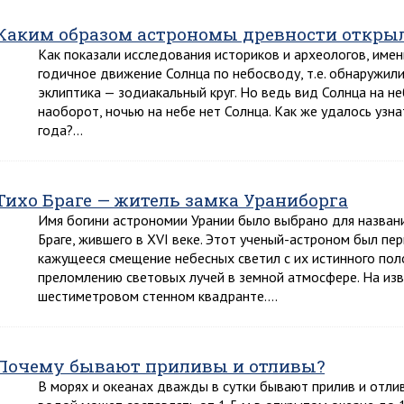
Каким образом астрономы древности открыл
Как показали исследования историков и археологов, име
годичное движение Солнца по небосводу, т.е. обнаружил
эклиптика — зодиакальный круг. Но ведь вид Солнца на н
наоборот, ночью на небе нет Солнца. Как же удалось узна
года?…
Тихо Браге — житель замка Ураниборга
Имя богини астрономии Урании было выбрано для названи
Браге, жившего в XVI веке. Этот ученый-астроном был пе
кажущееся смещение небесных светил с их истинного пол
преломлению световых лучей в земной атмосфере. На изв
шестиметровом стенном квадранте….
Почему бывают приливы и отливы?
В морях и океанах дважды в сутки бывают прилив и отлив