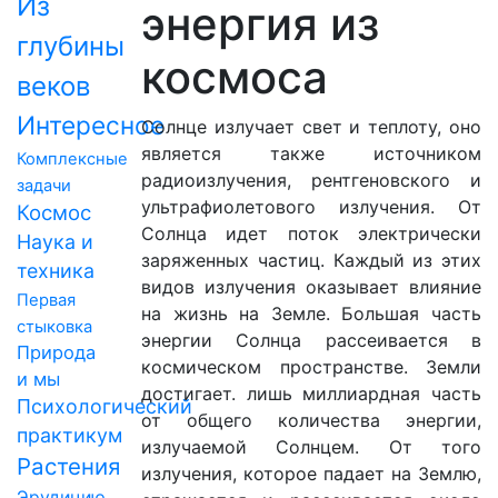
Из
энергия из
глубины
космоса
веков
Интересное
Солнце излучает свет и теплоту, оно
является также источником
Комплексные
радиоизлучения, рентгеновского и
задачи
ультрафиолетового излучения. От
Космос
Солнца идет поток электрически
Наука и
заряженных частиц. Каждый из этих
техника
видов излучения оказывает влияние
Первая
на жизнь на Земле. Большая часть
стыковка
энергии Солнца рассеивается в
Природа
космическом пространстве. Земли
и мы
достигает. лишь миллиардная часть
Психологический
от общего количества энергии,
практикум
излучаемой Солнцем. От того
Растения
излучения, которое падает на Землю,
Эрудицию