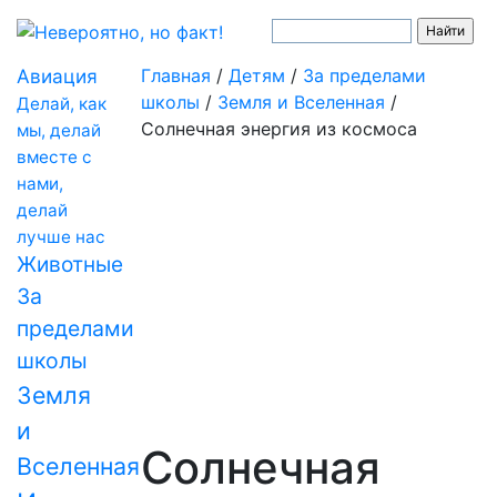
Авиация
Главная
/
Детям
/
За пределами
школы
/
Земля и Вселенная
/
Делай, как
Солнечная энергия из космоса
мы, делай
вместе с
нами,
делай
лучше нас
Животные
За
пределами
школы
Земля
и
Солнечная
Вселенная