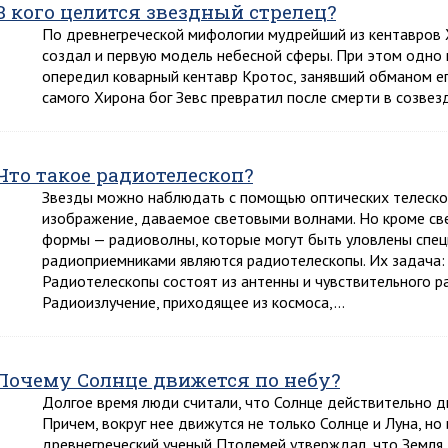
В кого целится звездный стрелец?
По древнегреческой мифологии мудрейший из кентавров 
создал и первую модель небесной сферы. При этом одно м
опередил коварный кентавр Кротос, занявший обманом ег
самого Хирона бог Зевс превратил после смерти в созвез
Что такое радиотелескоп?
Звезды можно наблюдать с помощью оптических телеско
изображение, даваемое световыми волнами. Но кроме све
формы — радиоволны, которые могут быть уловлены спе
радиоприемниками являются радиотелескопы. Их задача: 
Радиотелескопы состоят из антенны и чувствительного р
Радиоизлучение, приходящее из космоса,…
Почему Солнце движется по небу?
Долгое время люди считали, что Солнце действительно д
Причем, вокруг нее движутся не только Солнце и Луна, но и
древнегреческий ученый Птолемей утверждал, что Земля