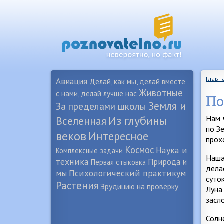
Главн
Авиация
Делай, как мы, делай вместе
Животные
с нами, делай лучше нас
По
Земля и
За пределами школы
Из глубины
Нам 
Вселенная
по З
веков
Интересное
прох
Космос
Наука и
Комплексные задачи
Наша
техника
Природа и
Первая стыковка
дела
Психологический практикум
мы
суто
Растения
Эрудицию на проверку
Луна
засл
Солн