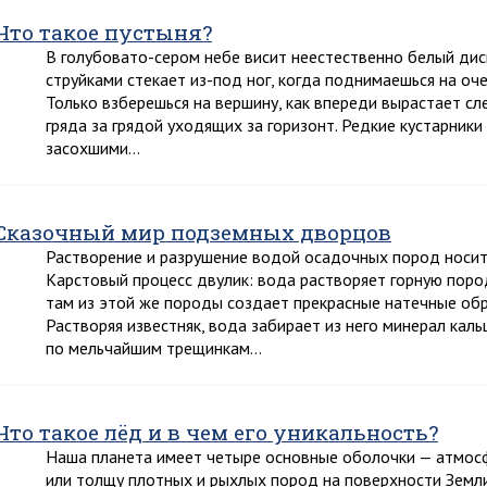
Что такое пустыня?
В голубовато-сером небе висит неестественно белый дис
струйками стекает из-под ног, когда поднимаешься на оче
Только взберешься на вершину, как впереди вырастает сл
гряда за грядой уходящих за горизонт. Редкие кустарник
засохшими…
Сказочный мир подземных дворцов
Растворение и разрушение водой осадочных пород носит 
Карстовый процесс двулик: вода растворяет горную пород
там из этой же породы создает прекрасные натечные обр
Растворяя известняк, вода забирает из него минерал кал
по мельчайшим трещинкам…
Что такое лёд и в чем его уникальность?
Наша планета имеет четыре основные оболочки — атмосф
или толщу плотных и рыхлых пород на поверхности Земли