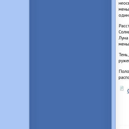
неос
мень
один
Расс
Солн
Луна
мень
Тень
руже
Поло
расп