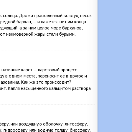
к солнца. Дрожит раскаленный воздух, песок
редной бархан, — и кажется, нет им конца.
едующий, а за ним целое море барханов,
и от неимоверной жары стали бурыми,
название карст — карстовый процесс.
у в одном месте, переносит ее в другое и
азования. Как же это происходит?
ьцит. Капля насыщенного кальцитом раствора
еру, или воздушную оболочку; литосферу,
; гидросферу, или водную толщу; биосферу,