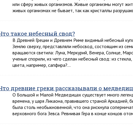
или сферу живых организмов. Живые организмы могут жить
живых организмах не бывает, так как кристаллы разруша
Что такое небесный свод?
В Древней Греции и Древнем Риме видимый небесный ку
Землю сверху, представляли небосвод, состоящим из сем
вращаются светила: Луна, Меркурий, Венера, Солнце, Марс
ученые спорили, из чего сделан небесный свод: из стекла
цвета, например, сапфира?…
Что древние греки рассказывали о медведиц
О Большой и Малой Медведицах существует много легенд.
времена, у царя Ликаона, правившего страной Аркадией, 
была столь необыкновенной, что она рискнула соперничат
верховного бога Зевса. Ревнивая Гера в конце концов от