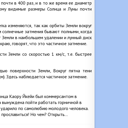
 почти в 400 раз, и в то же время ее диаметр
тому видимые размеры Солнца и Луны почти
гка изменяются, так как орбиты Земли вокруг
тим солнечные затмения бывают полными, когда
т Земли в наибольшем удалении и лунный диск
краю, говорят, что это частичное затмение.
ти Земли со скоростью 1 км/с, т.е. быстрее
дью поверхности Земли, Вокруг пятна тени
км). Здесь наблюдается частичное затмение.
понца Каору Йкейи был коммерсантом в
ла вынуждена пойти работать горничной в
но ударило по самолюбию молодого человека.
 прославиться! Но чем? Открыть…