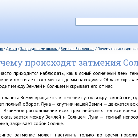
ая
/
Детям
/
За пределами школы
/
Земля и Вселенная
/
Почему происходят за
чему происходят затмения Со
часто приходится наблюдать, как в ясный солнечный день тень
емле и достигает того места, где мы находимся. Облако скрыва
одит между Землей и Солнцем и скрывает его от нас.
 планета Земля вращается в течение суток вокруг своей оси, о
ет полный оборот. Луна — спутник нашей Земли — движется вок
к. Взаимное расположение всех трех небесных тел все время
 оказывается между Землей и Солнцем. Луна — темный непроз
онка, закрывает собой Солнце.
ечное затмение может наступить только во время новолу