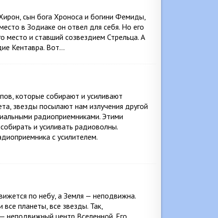
Хирон, сын бога Хроноса и богини Фемиды,
есто в Зодиаке он отвел для себя. Но его
о место и ставший созвездием Стрельца. А
дие Кентавра. Вот…
пов, которые собирают и усиливают
та, звезды посылают нам излучения другой
циальными радиоприемниками. Этими
собирать и усиливать радиоволны.
адиоприемника с усилителем.
вижется по небу, а Земля — неподвижна.
 все планеты, все звезды. Так,
 — неподвижный центр Вселенной. Его