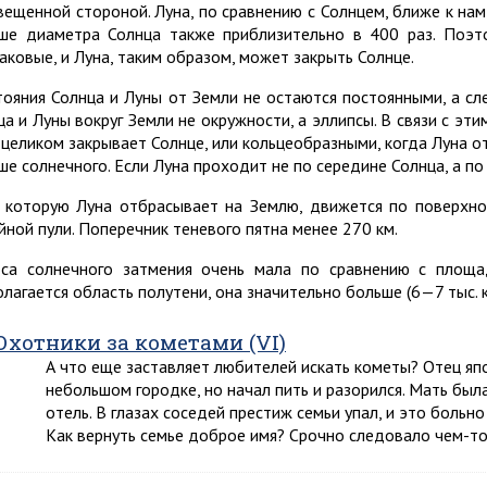
вещенной стороной. Луна, по сравнению с Солнцем, ближе к нам
ше диаметра Солнца также приблизительно в 400 раз. Поэ
аковые, и Луна, таким образом, может закрыть Солнце.
тояния Солнца и Луны от Земли не остаются постоянными, а сле
ца и Луны вокруг Земли не окружности, а эллипсы. В связи с э
 целиком закрывает Солнце, или кольцеобразными, когда Луна о
ше солнечного. Если Луна проходит не по середине Солнца, а по 
, которую Луна отбрасывает на Землю, движется по поверхнос
йной пули. Поперечник теневого пятна менее 270 км.
са солнечного затмения очень мала по сравнению с площа
олагается область полутени, она значительно больше (6—7 тыс. 
Охотники за кометами (VI)
А что еще заставляет любителей искать кометы? Отец я
небольшом городке, но начал пить и разорился. Мать бы
отель. В глазах соседей престиж семьи упал, и это боль
Как вернуть семье доброе имя? Срочно следовало чем-то