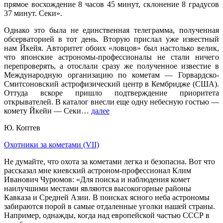
прямое восхождение 8 часов 45 минут, склонение 8 градусов
37 минут. Секи».
Однако это была не единственная телеграмма, полученная
обсерваторией в тот день. Вторую прислал уже известный
нам Йкейя. Авторитет обоих «ловцов» был настолько велик,
что японские астрономы-профессионалы не стали ничего
перепроверять, а отослали сразу же полученное известие в
Международную организацию по кометам — Горвардско-
Смитсоновский астрофизический центр в Кембридже (США).
Оттуда вскоре пришло подтверждение приоритета
открывателей. В каталог внесли еще одну небесную гостью —
комету Йкейи — Секи…
далее
Ю. Коптев
Охотники за кометами (VII)
Не думайте, что охота за кометами легка и безопасна. Вот что
рассказал мне киевский астроном-профессионал Клим
Иванович Чурюмов: «Для поиска и наблюдения комет
наилучшими местами являются высокогорные районы
Кавказа и Средней Азии. В поисках ясного неба астрономы
забираются порой в самые отдаленные уголки нашей страны.
Например, однажды, когда над европейской частью СССР в