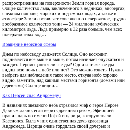
распространенная на поверхности Земли горная порода.
Общее количество льда, заключенного в ледниках, айсбергах,
снежном покрове, морских и подземных льдах, а также в
атмосфере Земли составляет совершенно невероятное, трудно
вообразимое количество тонн — 24 миллиона кубических
километров льда. Льда примерно в 32 раза больше, чем всех
поверхностных вод…
Вращение небесной сферы
Днем по небосводу движется Солнце. Оно восходит,
поднимается все выше и выше, потом начинает опускаться и
заходит. Перемещаются ли звезды? Одни и те же звезды
видны всю ночь на небе или нет? Это можно узнать. Нужно
выбрать для наблюдения такое место, откуда небо хорошо
видно, заметить, над какими местами горизонта (домами или
деревьями) Солнце видно…
Как Персей спас Андромеду?
В названиях звездного неба отразился миф о герое Персее.
Давным-давно, если верить древним грекам, Эфиопией
правил царь по имени Цефей и царица, которую звали
Кассиопея. Была у них единственная дочь красавица
Андромеда. Царица очень гордилась своей дочерью и