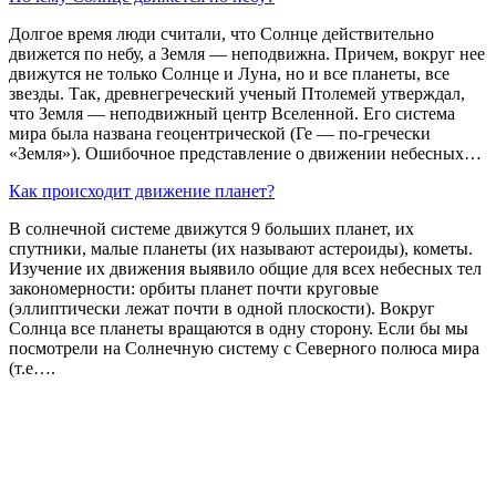
Долгое время люди считали, что Солнце действительно
движется по небу, а Земля — неподвижна. Причем, вокруг нее
движутся не только Солнце и Луна, но и все планеты, все
звезды. Так, древнегреческий ученый Птолемей утверждал,
что Земля — неподвижный центр Вселенной. Его система
мира была названа геоцентрической (Ге — по-гречески
«Земля»). Ошибочное представление о движении небесных…
Как происходит движение планет?
В солнечной системе движутся 9 больших планет, их
спутники, малые планеты (их называют астероиды), кометы.
Изучение их движения выявило общие для всех небесных тел
закономерности: орбиты планет почти круговые
(эллиптически лежат почти в одной плоскости). Вокруг
Солнца все планеты вращаются в одну сторону. Если бы мы
посмотрели на Солнечную систему с Северного полюса мира
(т.е….