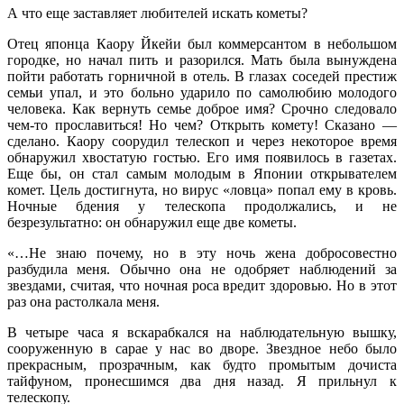
А что еще заставляет любителей искать кометы?
Отец японца Каору Йкейи был коммерсантом в небольшом
городке, но начал пить и разорился. Мать была вынуждена
пойти работать горничной в отель. В глазах соседей престиж
семьи упал, и это больно ударило по самолюбию молодого
человека. Как вернуть семье доброе имя? Срочно следовало
чем-то прославиться! Но чем? Открыть комету! Сказано —
сделано. Каору соорудил телескоп и через некоторое время
обнаружил хвостатую гостью. Его имя появилось в газетах.
Еще бы, он стал самым молодым в Японии открывателем
комет. Цель достигнута, но вирус «ловца» попал ему в кровь.
Ночные бдения у телескопа продолжались, и не
безрезультатно: он обнаружил еще две кометы.
«…Не знаю почему, но в эту ночь жена добросовестно
разбудила меня. Обычно она не одобряет наблюдений за
звездами, считая, что ночная роса вредит здоровью. Но в этот
раз она растолкала меня.
В четыре часа я вскарабкался на наблюдательную вышку,
сооруженную в сарае у нас во дворе. Звездное небо было
прекрасным, прозрачным, как будто промытым дочиста
тайфуном, пронесшимся два дня назад. Я прильнул к
телескопу.