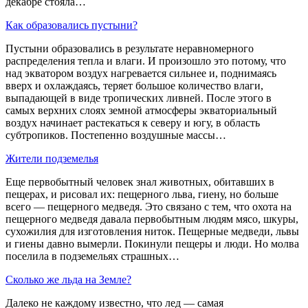
декабре стояла…
Как образовались пустыни?
Пустыни образовались в результате неравномерного
распределения тепла и влаги. И произошло это потому, что
над экватором воздух нагревается сильнее и, поднимаясь
вверх и охлаждаясь, теряет большое количество влаги,
выпадающей в виде тропических ливней. После этого в
самых верхних слоях земной атмосферы экваториальный
воздух начинает растекаться к северу и югу, в область
субтропиков. Постепенно воздушные массы…
Жители подземелья
Еще первобытный человек знал животных, обитавших в
пещерах, и рисовал их: пещерного льва, гиену, но больше
всего — пещерного медведя. Это связано с тем, что охота на
пещерного медведя давала первобытным людям мясо, шкуры,
сухожилия для изготовления ниток. Пещерные медведи, львы
и гиены давно вымерли. Покинули пещеры и люди. Но молва
поселила в подземельях страшных…
Сколько же льда на Земле?
Далеко не каждому известно, что лед — самая