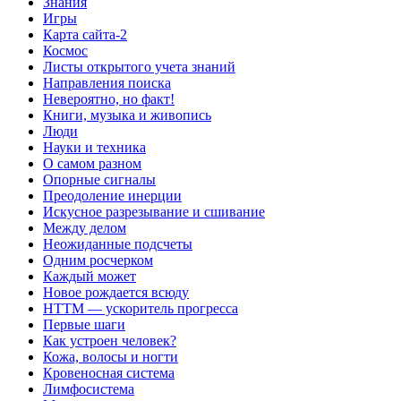
Знания
Игры
Карта сайта-2
Космос
Листы открытого учета знаний
Направления поиска
Невероятно, но факт!
Книги, музыка и живопись
Люди
Науки и техника
О самом разном
Опорные сигналы
Преодоление инерции
Искусное разрезывание и сшивание
Между делом
Неожиданные подсчеты
Одним росчерком
Каждый может
Новое рождается всюду
НТТМ — ускоритель прогресса
Первые шаги
Как устроен человек?
Кожа, волосы и ногти
Кровеносная система
Лимфосистема