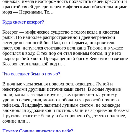
однажды имела неосторожность похвастать своей красотой и
красотой своей дочери перед мифическими обитательницами
моря — Нереидами. Те…
Куда скачет козерог?
Козерог — мифическое существо с телом козла и хвостом
рыбы. По наиболее распространенной древнегреческой
легенде козлоногий бог Пан, сын Гермеса, покровитель
пастухов, испугался стоглавого великана Тифона и в ужасе
бросился в воду. С тех пор он стал водным богом, и у него
вырос рыбий хвост. Превращенный богом Зевсом в созвездие
Козерог стал владыкой вод и…
Что освещает Землю ночью?
В ночные часы земная поверхность освещена Луной и
некоторыми другими источниками света. В ясные лунные
ночи, когда глаз адаптируется, т.е. привыкнет к лунному
уровню освещения, можно любоваться красотой ночного
пейзажа. Ландшафт, залитый лунным светом; не однажды
вдохновлял художников и поэтов. Один из афоризмов Козьмы
Пруткова гласит: «Если у тебя спрошено будет: что полезнее,
солнце или…
Почему Солнце движется по небу?