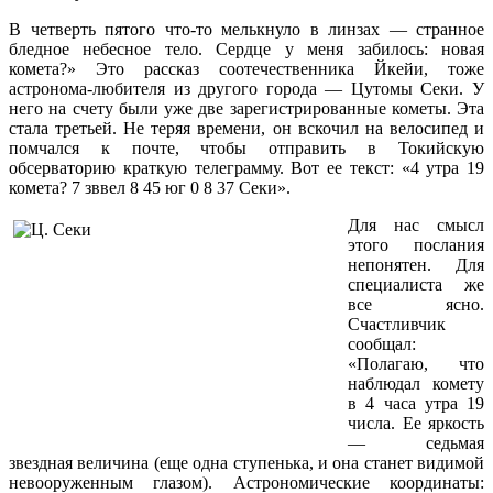
В четверть пятого что-то мелькнуло в линзах — странное
бледное небесное тело. Сердце у меня забилось: новая
комета?» Это рассказ соотечественника Йкейи, тоже
астронома-любителя из другого города — Цутомы Секи. У
него на счету были уже две зарегистрированные кометы. Эта
стала третьей. Не теряя времени, он вскочил на велосипед и
помчался к почте, чтобы отправить в Токийскую
обсерваторию краткую телеграмму. Вот ее текст: «4 утра 19
комета? 7 зввел 8 45 юг 0 8 37 Секи».
Для нас смысл
этого послания
непонятен. Для
специалиста же
все ясно.
Счастливчик
сообщал:
«Полагаю, что
наблюдал комету
в 4 часа утра 19
числа. Ее яркость
— седьмая
звездная величина (еще одна ступенька, и она станет видимой
невооруженным глазом). Астрономические координаты: