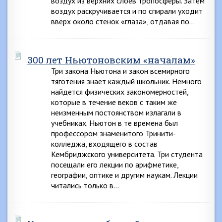
воздух из верхних слоев тропосферы. Затем
воздух раскручивается и по спирали уходит
вверх около стенок «глаза», отдавая по…
300 лет Ньютоновским «началам»
Три закона Ньютона и закон всемирного
тяготения знает каждый школьник. Немного
найдется физических закономерностей,
которые в течение веков с таким же
неизменным постоянством излагали в
учебниках. Ньютон в те времена был
профессором знаменитого Тринити-
колледжа, входящего в состав
Кембриджского университета. Три студента
посещали его лекции по арифметике,
географии, оптике и другим наукам. Лекции
читались только в…