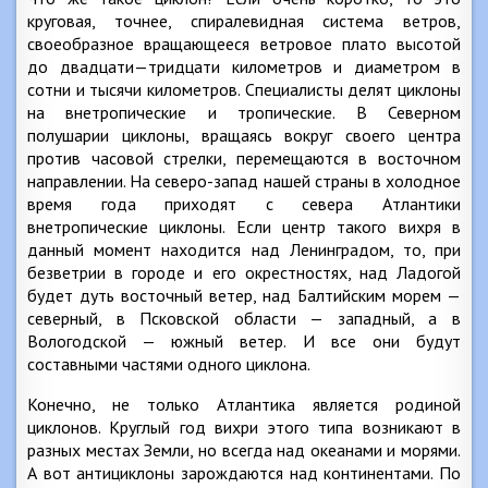
круговая, точнее, спиралевидная система ветров,
своеобразное вращающееся ветровое плато высотой
до двадцати—тридцати километров и диаметром в
сотни и тысячи километров. Специалисты делят циклоны
на внетропические и тропические. В Северном
полушарии циклоны, вращаясь вокруг своего центра
против часовой стрелки, перемещаются в восточном
направлении. На северо-запад нашей страны в холодное
время года приходят с севера Атлантики
внетропические циклоны. Если центр такого вихря в
данный момент находится над Ленинградом, то, при
безветрии в городе и его окрестностях, над Ладогой
будет дуть восточный ветер, над Балтийским морем —
северный, в Псковской области — западный, а в
Вологодской — южный ветер. И все они будут
составными частями одного циклона.
Конечно, не только Атлантика является родиной
циклонов. Круглый год вихри этого типа возникают в
разных местах Земли, но всегда над океанами и морями.
А вот антициклоны зарождаются над континентами. По