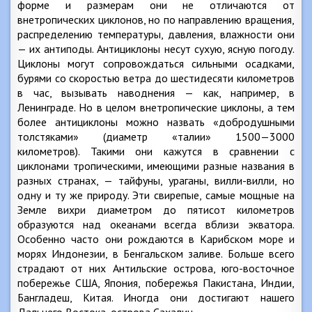
форме и размерам они не отличаются от
внетропических циклонов, но по направлению вращения,
распределению температуры, давления, влажности они
— их антиподы. Антициклоны несут сухую, ясную погоду.
Циклоны могут сопровождаться сильными осадками,
бурями со скоростью ветра до шестидесяти километров
в час, вызывать наводнения — как, например, в
Ленинграде. Но в целом внетропические циклоны, а тем
более антициклоны можно назвать «добродушными
толстяками» (диаметр «талии» 1500—3000
километров). Такими они кажутся в сравнении с
циклонами тропическими, имеющими разные названия в
разных странах, — тайфуны, ураганы, вилли-вилли, но
одну и ту же природу. Эти свирепые, самые мощные на
Земле вихри диаметром до пятисот километров
образуются над океанами всегда вблизи экватора.
Особенно часто они рождаются в Карибском море и
морях Индонезии, в Бенгальском заливе. Больше всего
страдают от них Антильские острова, юго-восточное
побережье США, Япония, побережья Пакистана, Индии,
Бангладеш, Китая. Иногда они достигают нашего