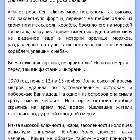
Дальнего Востока, острова Сахалин.
«На острове Сент-Люсия море поднялось так высоко,
что захлестнуло форт и, перенеся на гребне одной из
своих гигантских волн корабль, бросило его на морской
госпиталь, разрушив здание тяжестью судна и явив миру
не виданное еще в истории зрелище моряков,
раздавленных на суше, в их постелях, их собственным
кораблем, упавшим с неба».
Впечатляющая картина, не правда ли? Но и она меркнет
перед такими фактами и цифрами…
1970 год, ночь с 12 на 13 ноября. Волна высотой восемь
метров ударила по густонаселенным островам и
побережью Бангладеш. На одном из островов она смыла
сразу тысячу человек. Некоторые острова вообще
скрылись на время под водой. Уцелевшие жители
оказались под угрозой голодной смерти.
Из-за высокой влажности, жары, засоленности колодцев
вспыхнули эпидемии. Погибло более двухсот тысяч
человек… Каким же образом тайфун может приносить