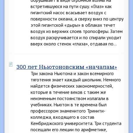
обрушивает в виде огромной волны на
встретившуюся на пути сушу. «Глаз» как
гигантский насос всасывает воздух с
поверхности океана, а сверху вниз по центру
этой гигантской «дыры» в облаках течет
воздух из верхних слоев тропосферы. Затем
воздух раскручивается и по спирали уходит
вверх около стенок «глаза», отдавая по…
300 лет Ньютоновским «началам»
Три закона Ньютона и закон всемирного
тяготения знает каждый школьник. Немного
найдется физических закономерностей,
которые в течение веков с таким же
неизменным постоянством излагали в
учебниках. Ньютон в те времена был
профессором знаменитого Тринити-
колледжа, входящего в состав
Кембриджского университета. Три студента
посещали его лекции по арифметике,