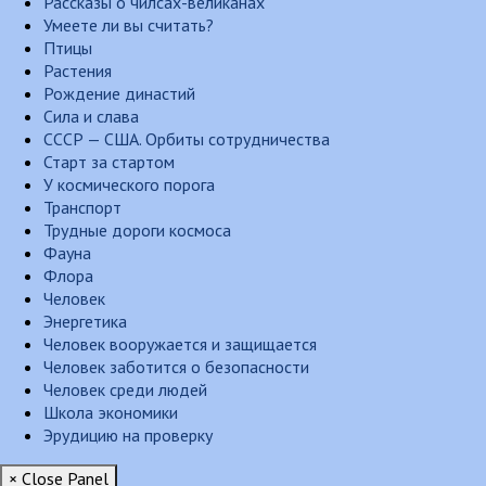
Рассказы о чилсах-великанах
Умеете ли вы считать?
Птицы
Растения
Рождение династий
Сила и слава
СССР — США. Орбиты сотрудничества
Старт за стартом
У космического порога
Транспорт
Трудные дороги космоса
Фауна
Флора
Человек
Энергетика
Человек вооружается и защищается
Человек заботится о безопасности
Человек среди людей
Школа экономики
Эрудицию на проверку
× Close Panel