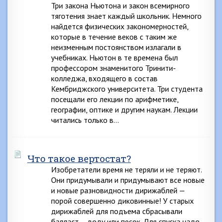
Три закона Ньютона и закон всемирного
тяготения знает каждый школьник. Немного
найдется физических закономерностей,
которые в течение веков с таким же
неизменным постоянством излагали в
учебниках. Ньютон в те времена был
профессором знаменитого Тринити-
колледжа, входящего в состав
Кембриджского университета. Три студента
посещали его лекции по арифметике,
географии, оптике и другим наукам. Лекции
читались только в…
Что такое вертостат?
Изобретатели время не теряли и не теряют.
Они придумывали и придумывают все новые
и новые разновидности дирижаблей —
порой совершенно диковинные! У старых
дирижаблей для подъема сбрасывали
балласт — воду или песок. Для спуска надо