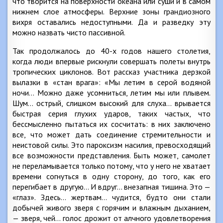
что творится на поверхности океана или суши и в самом
нижнем слое атмосферы. Верхние зоны грандиозного
вихря оставались недоступными. Да и разведку эту
можно назвать чисто пассивной.
Так продолжалось до 40-х годов нашего столетия,
когда люди впервые рискнули совершать полеты внутрь
тропических циклонов. Вот рассказ участника дерзкой
вылазки в «стан врага»: «Мы летим в серой водяной
ночи… Можно даже усомниться, летим мы или плывем.
Шум… острый, слишком высокий для слуха… врывается
быстрая серия глухих ударов, таких частых, что
бессмысленно пытаться их сосчитать: в них заключено
все, что может дать соединение стремительности и
неистовой силы. Это пароксизм насилия, превосходящий
все возможности представления. Быть может, самолет
не переламывается только потому, что у него не хватает
времени согнуться в одну сторону, до того, как его
перегибает в другую… И вдруг… внезапная тишина. Это —
«глаз». Здесь… жертвам… чудится, будто они стали
добычей живого зверя с горячим и влажным дыханием,
— зверя, чей… голос дрожит от алчного удовлетворения