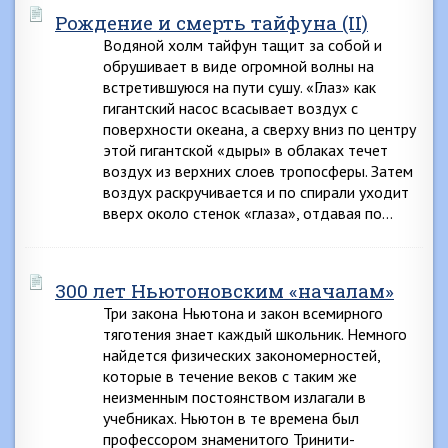
Рождение и смерть тайфуна (II)
Водяной холм тайфун тащит за собой и
обрушивает в виде огромной волны на
встретившуюся на пути сушу. «Глаз» как
гигантский насос всасывает воздух с
поверхности океана, а сверху вниз по центру
этой гигантской «дыры» в облаках течет
воздух из верхних слоев тропосферы. Затем
воздух раскручивается и по спирали уходит
вверх около стенок «глаза», отдавая по…
300 лет Ньютоновским «началам»
Три закона Ньютона и закон всемирного
тяготения знает каждый школьник. Немного
найдется физических закономерностей,
которые в течение веков с таким же
неизменным постоянством излагали в
учебниках. Ньютон в те времена был
профессором знаменитого Тринити-