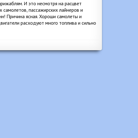
ирижаблям. И это несмотря на расцвет
х самолетов, пассажирских лайнеров и
нн! Причина ясная. Хороши самолеты и
 двигатели расходуют много топлива и сильно