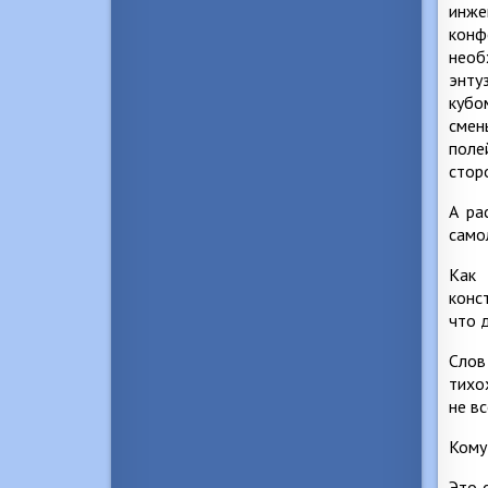
инже
конф
необ
энту
кубо
смен
поле
стор
А ра
само
Как 
конс
что 
Слов
тихо
не в
Кому
Это 