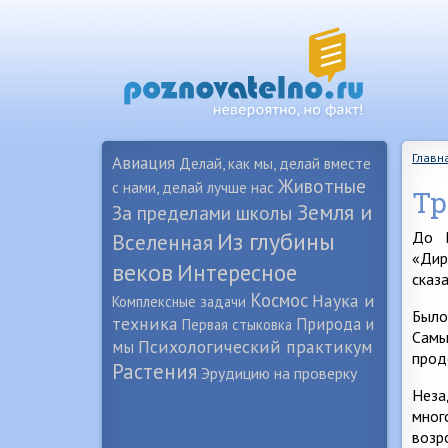
Главн
Авиация
Делай, как мы, делай вместе
Животные
с нами, делай лучше нас
Тр
Земля и
За пределами школы
Из глубины
До В
Вселенная
«Дир
веков
Интересное
сказ
Космос
Наука и
Комплексные задачи
Было
техника
Природа и
Первая стыковка
Самы
Психологический практикум
мы
прод
Растения
Эрудицию на проверку
Неза
мног
возр