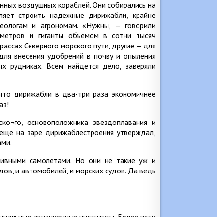
нных воздушных кораблей. Они собирались на
оляет строить надежные дирижабли, крайне
геологам и агрономам. «Нужны, — говорили
метров и гиганты объемом в сотни тысяч
рассах Северного морского пути, другие — для
для внесения удобрений в почву и опыления
х рудниках. Всем найдется дело, заверяли
 что дирижабли в два-три раза экономичнее
аз!
ко¬го, основоположника звездоплавания и
 еще на заре дирижаблестроения утверждал,
ами.
тивными самолетами. Но они не такие уж и
дов, и автомобилей, и морских судов. Да ведь
циальные авиационные институты. Более пяти