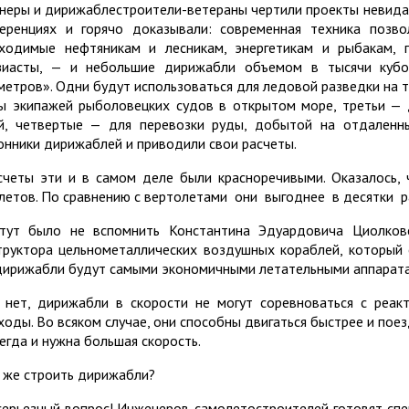
неры и дирижаблестроители-ветераны чертили проекты невида
еренциях и горячо доказывали: современная техника позв
ходимые нефтяникам и лесникам, энергетикам и рыбакам, 
зиасты, — и небольшие дирижабли объемом в тысячи кубо
метров». Одни будут использоваться для ледовой разведки на т
ы экипажей рыболовецких судов в открытом море, третьи — 
й, четвертые — для перевозки руды, добытой на отдаленны
онники дирижаблей и приводили свои расчеты.
счеты эти и в самом деле были красноречивыми. Оказалось,
летов. По сравнению с вертолетами они выгоднее в десятки р
тут было не вспомнить Константина Эдуардовича Циолковс
труктора цельнометаллических воздушных кораблей, который
дирижабли будут самыми экономичными летательными аппарат
 нет, дирижабли в скорости не могут соревноваться с реак
ходы. Во всяком случае, они способны двигаться быстрее и поез
сегда и нужна большая скорость.
 же строить дирижабли?
серьезный вопрос! Инженеров-самолетостроителей готовят спе