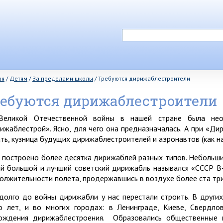
ая
/
Детям
/
За пределами школы
/
Требуются дирижаблестроители
ебуются дирижаблестроители
еликой Отечественной войны в нашей стране была необ
ижаблестрой». Ясно, для чего она предназначалась. А при «Ди
ать, кузница будущих дирижаблестроителей и аэронавтов (как н
 построено более десятка дирижаблей разных типов. Небольших
й большой и лучший советский дирижабль назывался «СССР В
олжительности полета, продержавшись в воздухе более ста три
долго до войны дирижабли у нас перестали строить. В други
о лет, и во многих городах: в Ленинграде, Киеве, Свердло
ождения дирижаблестроения. Образовались общественные 