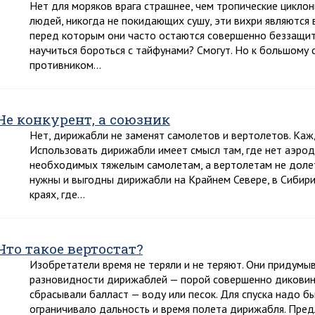
Нет для моряков врага страшнее, чем тропические циклоны
людей, никогда не покидающих сушу, эти вихри являются
перед которым они часто остаются совершенно беззащит
научиться бороться с тайфунами? Смогут. Но к большому
противником…
Не конкурент, а союзник
Нет, дирижабли не заменят самолетов и вертолетов. Кажд
Использовать дирижабли имеет смысл там, где нет аэро
необходимых тяжелым самолетам, а вертолетам не доле
нужны и выгодны дирижабли на Крайнем Севере, в Сибири
краях, где…
Что такое вертостат?
Изобретатели время не теряли и не теряют. Они придумы
разновидности дирижаблей — порой совершенно диковин
сбрасывали балласт — воду или песок. Для спуска надо бы
ограничивало дальность и время полета дирижабля. Пре