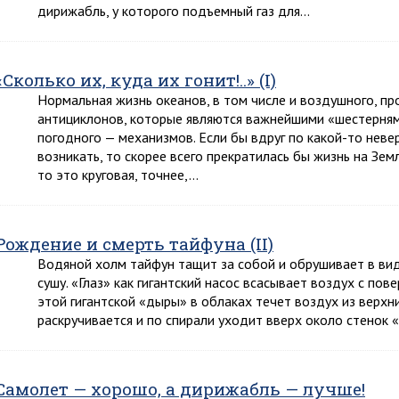
дирижабль, у которого подъемный газ для…
«Сколько их, куда их гонит!..» (I)
Нормальная жизнь океанов, в том числе и воздушного, пр
антициклонов, которые являются важнейшими «шестерням
погодного — механизмов. Если бы вдруг по какой-то неве
возникать, то скорее всего прекратилась бы жизнь на Зем
то это круговая, точнее,…
Рождение и смерть тайфуна (II)
Водяной холм тайфун тащит за собой и обрушивает в вид
сушу. «Глаз» как гигантский насос всасывает воздух с пов
этой гигантской «дыры» в облаках течет воздух из верхн
раскручивается и по спирали уходит вверх около стенок 
Самолет — хорошо, а дирижабль — лучше!