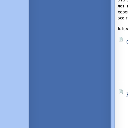
лет 
хоро
все 
Б. Бр