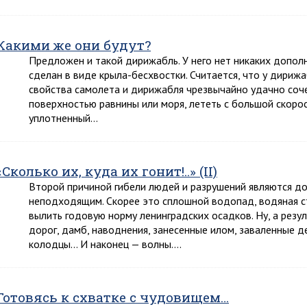
Какими же они будут?
Предложен и такой дирижабль. У него нет никаких дополни
сделан в виде крыла-бесхвостки. Считается, что у дириж
свойства самолета и дирижабля чрезвычайно удачно соче
поверхностью равнины или моря, лететь с большой скоро
уплотненный…
«Сколько их, куда их гонит!..» (II)
Второй причиной гибели людей и разрушений являются до
неподходящим. Скорее это сплошной водопад, водяная ст
вылить годовую норму ленинградских осадков. Ну, а резу
дорог, дамб, наводнения, занесенные илом, заваленные д
колодцы… И наконец — волны….
Готовясь к схватке с чудовищем…