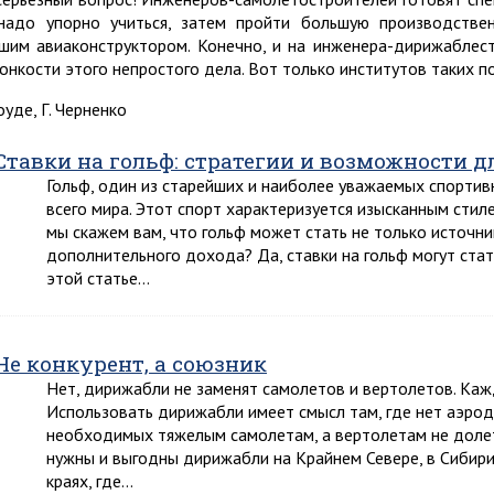
надо упорно учиться, затем пройти большую производствен
шим авиаконструктором. Конечно, и на инженера-дирижаблес
тонкости этого непростого дела. Вот только институтов таких по
оуде, Г. Черненко
Ставки на гольф: стратегии и возможности 
Гольф, один из старейших и наиболее уважаемых спортив
всего мира. Этот спорт характеризуется изысканным стил
мы скажем вам, что гольф может стать не только источн
дополнительного дохода? Да, ставки на гольф могут ста
этой статье…
Не конкурент, а союзник
Нет, дирижабли не заменят самолетов и вертолетов. Кажд
Использовать дирижабли имеет смысл там, где нет аэро
необходимых тяжелым самолетам, а вертолетам не доле
нужны и выгодны дирижабли на Крайнем Севере, в Сибири
краях, где…