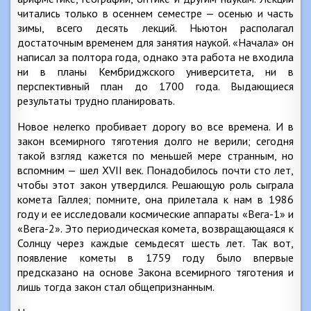
читались только в осеннем семестре — осенью и часть
зимы, всего десять лекций. Ньютон располагал
достаточным временем для занятия наукой. «Начала» он
написал за полтора года, однако эта работа не входила
ни в планы Кембриджского университета, ни в
перспективный план до 1700 года. Выдающиеся
результаты трудно планировать.
Новое нелегко пробивает дорогу во все времена. И в
закон всемирного тяготения долго не верили; сегодня
такой взгляд кажется по меньшей мере странным, но
вспомним — шел XVII век. Понадобилось почти сто лет,
чтобы этот закон утвердился. Решающую роль сыграла
комета Галлея; помните, она прилетала к нам в 1986
году и ее исследовали космические аппараты «Вега-1» и
«Вега-2». Это периодическая комета, возвращающаяся к
Солнцу через каждые семьдесят шесть лет. Так вот,
появление кометы в 1759 году было впервые
предсказано на основе Закона всемирного тяготения и
лишь тогда закон стал общепризнанным.