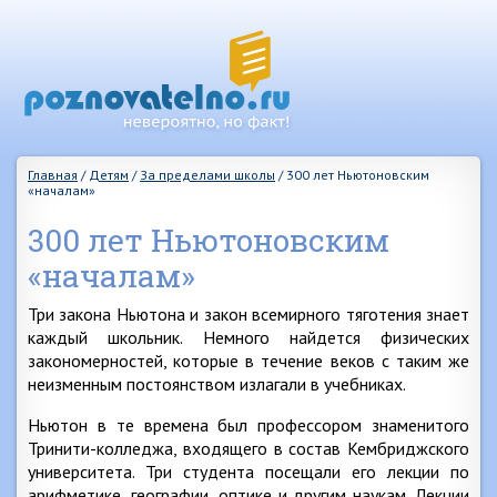
Главная
/
Детям
/
За пределами школы
/
300 лет Ньютоновским
«началам»
300 лет Ньютоновским
«началам»
Три закона Ньютона и закон всемирного тяготения знает
каждый школьник. Немного найдется физических
закономерностей, которые в течение веков с таким же
неизменным постоянством излагали в учебниках.
Ньютон в те времена был профессором знаменитого
Тринити-колледжа, входящего в состав Кембриджского
университета. Три студента посещали его лекции по
арифметике, географии, оптике и другим наукам. Лекции