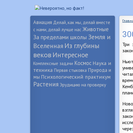
Главн
Авиация
Делай, как мы, делай вместе
Животные
с нами, делай лучше нас
30
Земля и
За пределами школы
Из глубины
Три 
Вселенная
зако
веков
Интересное
Ньют
Космос
Наука и
Комплексные задачи
унив
техника
Природа и
Первая стыковка
чита
Психологический практикум
мы
врем
Растения
Эрудицию на проверку
Кемб
план
Ново
взгл
зако
иссл
чере