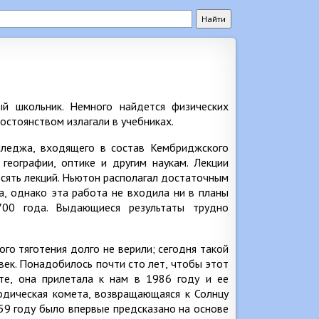
ый школьник. Немного найдется физических
остоянством излагали в учебниках.
лледжа, входящего в состав Кембриджского
 географии, оптике и другим наукам. Лекции
десять лекций. Ньютон располагал достаточным
а, однако эта работа не входила ни в планы
700 года. Выдающиеся результаты трудно
ого тяготения долго не верили; сегодня такой
век. Понадобилось почти сто лет, чтобы этот
те, она прилетала к нам в 1986 году и ее
иодическая комета, возвращающаяся к Солнцу
759 году было впервые предсказано на основе