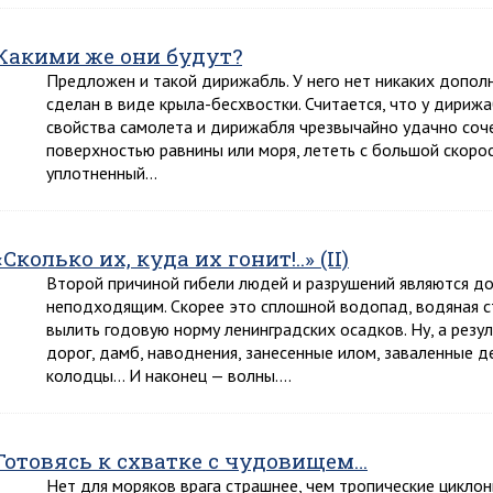
Какими же они будут?
Предложен и такой дирижабль. У него нет никаких дополни
сделан в виде крыла-бесхвостки. Считается, что у дириж
свойства самолета и дирижабля чрезвычайно удачно соче
поверхностью равнины или моря, лететь с большой скоро
уплотненный…
«Сколько их, куда их гонит!..» (II)
Второй причиной гибели людей и разрушений являются до
неподходящим. Скорее это сплошной водопад, водяная ст
вылить годовую норму ленинградских осадков. Ну, а резу
дорог, дамб, наводнения, занесенные илом, заваленные д
колодцы… И наконец — волны….
Готовясь к схватке с чудовищем…
Нет для моряков врага страшнее, чем тропические циклоны