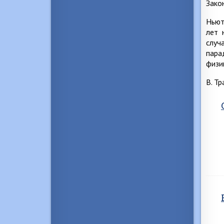
Зако
Ньют
лет 
случ
пара
физи
В. Т