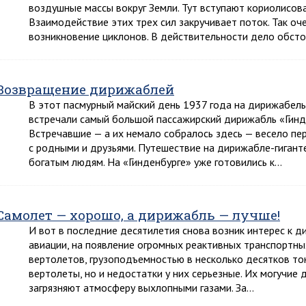
воздушные массы вокруг Земли. Тут вступают кориолисова
Взаимодействие этих трех сил закручивает поток. Так о
возникновение циклонов. В действительности дело обсто
Возвращение дирижаблей
В этот пасмурный майский день 1937 года на дирижабел
встречали самый большой пассажирский дирижабль «Гинде
Встречавшие — а их немало собралось здесь — весело пе
с родными и друзьями. Путешествие на дирижабле-гигант
богатым людям. На «Гинденбурге» уже готовились к…
Самолет — хорошо, а дирижабль — лучше!
И вот в последние десятилетия снова возник интерес к д
авиации, на появление огромных реактивных транспортны
вертолетов, грузоподъемностью в несколько десятков то
вертолеты, но и недостатки у них серьезные. Их могучие
загрязняют атмосферу выхлопными газами. За…