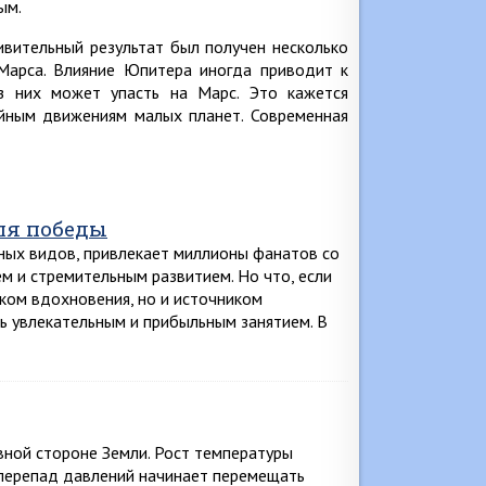
ым.
ивительный результат был получен несколько
Марса. Влияние Юпитера иногда приводит к
из них может упасть на Марс. Это кажется
айным движениям малых планет. Современная
для победы
ных видов, привлекает миллионы фанатов со
ем и стремительным развитием. Но что, если
иком вдохновения, но и источником
ть увлекательным и прибыльным занятием. В
вной стороне Земли. Рост температуры
 перепад давлений начинает перемещать