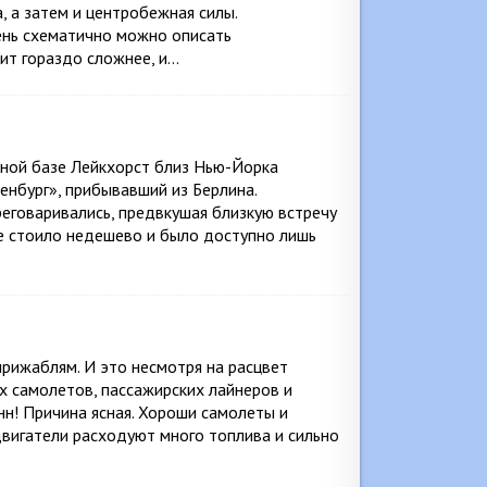
, а затем и центробежная силы.
чень схематично можно описать
ит гораздо сложнее, и…
ьной базе Лейкхорст близ Нью-Йорка
нбург», прибывавший из Берлина.
реговаривались, предвкушая близкую встречу
е стоило недешево и было доступно лишь
ирижаблям. И это несмотря на расцвет
х самолетов, пассажирских лайнеров и
нн! Причина ясная. Хороши самолеты и
 двигатели расходуют много топлива и сильно