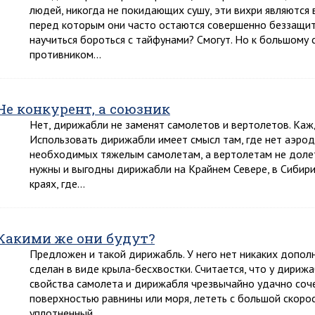
людей, никогда не покидающих сушу, эти вихри являются
перед которым они часто остаются совершенно беззащит
научиться бороться с тайфунами? Смогут. Но к большому
противником…
Не конкурент, а союзник
Нет, дирижабли не заменят самолетов и вертолетов. Кажд
Использовать дирижабли имеет смысл там, где нет аэро
необходимых тяжелым самолетам, а вертолетам не доле
нужны и выгодны дирижабли на Крайнем Севере, в Сибири
краях, где…
Какими же они будут?
Предложен и такой дирижабль. У него нет никаких дополни
сделан в виде крыла-бесхвостки. Считается, что у дириж
свойства самолета и дирижабля чрезвычайно удачно соче
поверхностью равнины или моря, лететь с большой скоро
уплотненный…