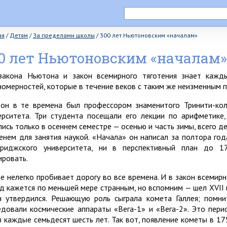
ая
/
Детям
/
За пределами школы
/
300 лет Ньютоновским «началам»
0 лет Ньютоновским «началам»
закона Ньютона и закон всемирного тяготения знает кажд
номерностей, которые в течение веков с таким же неизменным п
он в те времена был профессором знаменитого Тринити-ко
ерситета. Три студента посещали его лекции по арифметике,
лись только в осеннем семестре — осенью и часть зимы, всего 
енем для занятия наукой. «Начала» он написал за полтора год
риджского университета, ни в перспективный план до 1
ировать.
е нелегко пробивает дорогу во все времена. И в закон всемирн
яд кажется по меньшей мере странным, но вспомним — шел XVII 
н утвердился. Решающую роль сыграла комета Галлея; помни
едовали космические аппараты «Вега-1» и «Вега-2». Это пер
з каждые семьдесят шесть лет. Так вот, появление кометы в 1