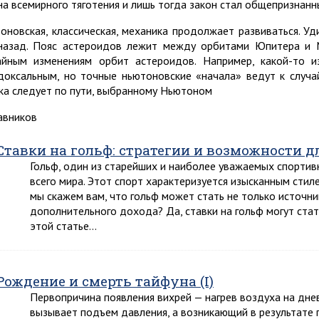
на всемирного тяготения и лишь тогда закон стал общепризнанн
оновская, классическая, механика продолжает развиваться. Уд
назад. Пояс астероидов лежит между орбитами Юпитера и 
айным изменениям орбит астероидов. Например, какой-то 
доксальным, но точные ньютоновские «начала» ведут к случ
ка следует по пути, выбранному Ньютоном
равников
Ставки на гольф: стратегии и возможности 
Гольф, один из старейших и наиболее уважаемых спортив
всего мира. Этот спорт характеризуется изысканным стил
мы скажем вам, что гольф может стать не только источн
дополнительного дохода? Да, ставки на гольф могут ста
этой статье…
Рождение и смерть тайфуна (I)
Первопричина появления вихрей — нагрев воздуха на дне
вызывает подъем давления, а возникающий в результате