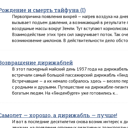
Рождение и смерть тайфуна (I)
Первопричина появления вихрей — нагрев воздуха на дне
вызывает подъем давления, а возникающий в результате
воздушные массы вокруг Земли. Тут вступают кориолисова
Взаимодействие этих трех сил закручивает поток. Так о
возникновение циклонов. В действительности дело обсто
Возвращение дирижаблей
В этот пасмурный майский день 1937 года на дирижабел
встречали самый большой пассажирский дирижабль «Гинде
Встречавшие — а их немало собралось здесь — весело пе
с родными и друзьями. Путешествие на дирижабле-гигант
богатым людям. На «Гинденбурге» уже готовились к…
Самолет — хорошо, а дирижабль — лучше!
И вот в последние десятилетия снова возник интерес к д
авиации, на появление огромных реактивных транспортны