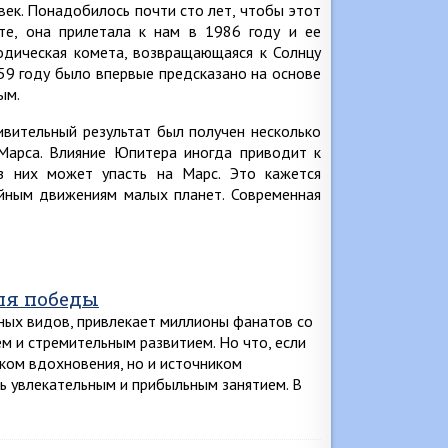
век. Понадобилось почти сто лет, чтобы этот
те, она прилетала к нам в 1986 году и ее
иодическая комета, возвращающаяся к Солнцу
759 году было впервые предсказано на основе
ым.
ивительный результат был получен несколько
Марса. Влияние Юпитера иногда приводит к
из них может упасть на Марс. Это кажется
айным движениям малых планет. Современная
для победы
ных видов, привлекает миллионы фанатов со
ем и стремительным развитием. Но что, если
иком вдохновения, но и источником
ть увлекательным и прибыльным занятием. В