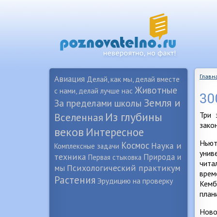
Главн
Авиация
Делай, как мы, делай вместе
Животные
с нами, делай лучше нас
30
Земля и
За пределами школы
Из глубины
Три 
Вселенная
зако
веков
Интересное
Ньют
Космос
Наука и
Комплексные задачи
унив
техника
Природа и
Первая стыковка
чита
Психологический практикум
мы
врем
Растения
Эрудицию на проверку
Кемб
план
Ново