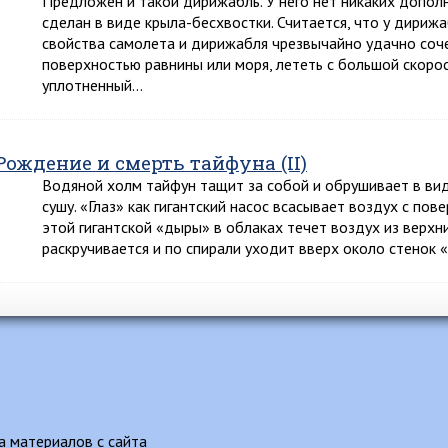
Предложен и такой дирижабль. У него нет никаких дополни
сделан в виде крыла-бесхвостки. Считается, что у дириж
свойства самолета и дирижабля чрезвычайно удачно соче
поверхностью равнины или моря, лететь с большой скоро
уплотненный…
Рождение и смерть тайфуна (II)
Водяной холм тайфун тащит за собой и обрушивает в вид
сушу. «Глаз» как гигантский насос всасывает воздух с пов
этой гигантской «дыры» в облаках течет воздух из верхн
раскручивается и по спирали уходит вверх около стенок 
 материалов с сайта