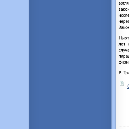
взгл
зако
иссл
чере
Зако
Ньют
лет 
случ
пара
физи
В. Т