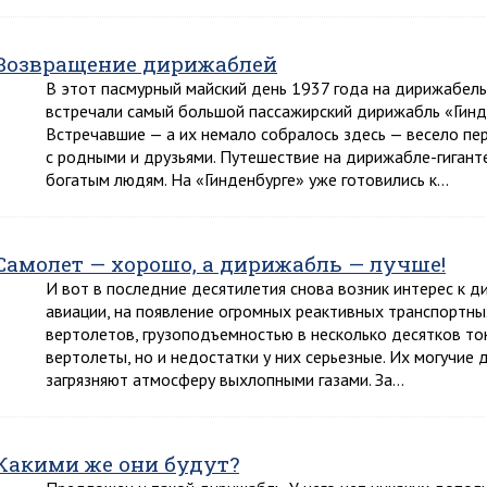
Возвращение дирижаблей
В этот пасмурный майский день 1937 года на дирижабел
встречали самый большой пассажирский дирижабль «Гинде
Встречавшие — а их немало собралось здесь — весело пе
с родными и друзьями. Путешествие на дирижабле-гигант
богатым людям. На «Гинденбурге» уже готовились к…
Самолет — хорошо, а дирижабль — лучше!
И вот в последние десятилетия снова возник интерес к д
авиации, на появление огромных реактивных транспортны
вертолетов, грузоподъемностью в несколько десятков то
вертолеты, но и недостатки у них серьезные. Их могучие
загрязняют атмосферу выхлопными газами. За…
Какими же они будут?