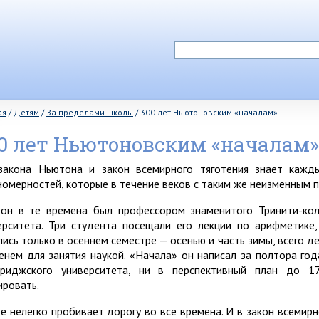
ая
/
Детям
/
За пределами школы
/
300 лет Ньютоновским «началам»
0 лет Ньютоновским «началам»
закона Ньютона и закон всемирного тяготения знает кажд
номерностей, которые в течение веков с таким же неизменным п
он в те времена был профессором знаменитого Тринити-ко
ерситета. Три студента посещали его лекции по арифметике,
лись только в осеннем семестре — осенью и часть зимы, всего 
енем для занятия наукой. «Начала» он написал за полтора год
риджского университета, ни в перспективный план до 1
ировать.
е нелегко пробивает дорогу во все времена. И в закон всемирн