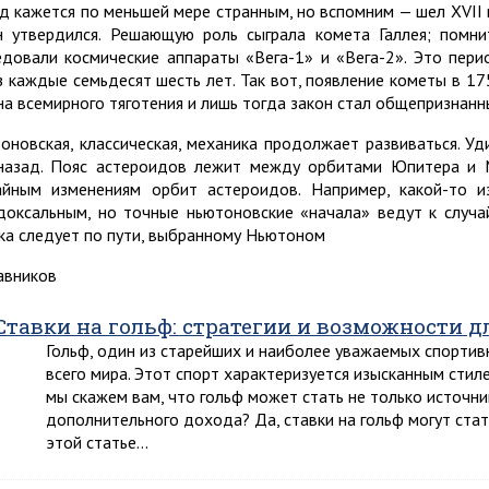
яд кажется по меньшей мере странным, но вспомним — шел XVII 
н утвердился. Решающую роль сыграла комета Галлея; помни
едовали космические аппараты «Вега-1» и «Вега-2». Это пер
з каждые семьдесят шесть лет. Так вот, появление кометы в 1
на всемирного тяготения и лишь тогда закон стал общепризнанн
оновская, классическая, механика продолжает развиваться. Уд
назад. Пояс астероидов лежит между орбитами Юпитера и 
айным изменениям орбит астероидов. Например, какой-то 
доксальным, но точные ньютоновские «начала» ведут к случ
ка следует по пути, выбранному Ньютоном
равников
Ставки на гольф: стратегии и возможности 
Гольф, один из старейших и наиболее уважаемых спортив
всего мира. Этот спорт характеризуется изысканным стил
мы скажем вам, что гольф может стать не только источн
дополнительного дохода? Да, ставки на гольф могут ста
этой статье…