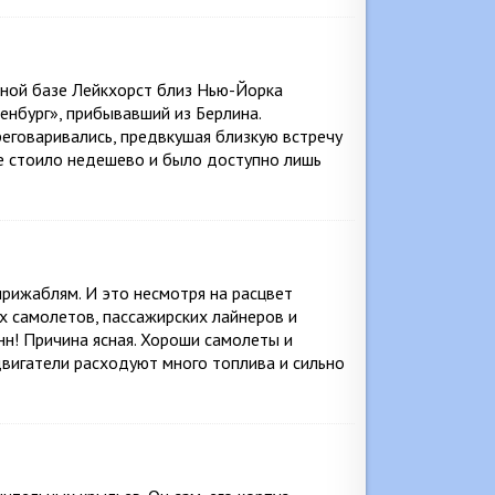
ьной базе Лейкхорст близ Нью-Йорка
нбург», прибывавший из Берлина.
реговаривались, предвкушая близкую встречу
е стоило недешево и было доступно лишь
ирижаблям. И это несмотря на расцвет
х самолетов, пассажирских лайнеров и
нн! Причина ясная. Хороши самолеты и
 двигатели расходуют много топлива и сильно