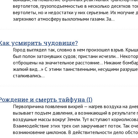
вертолетов, грузоподъемностью в несколько десятков то
вертолеты, но и недостатки у них серьезные. Их могучие
загрязняют атмосферу выхлопными газами. За…
Как усмирить чудовище?
Город выглядел так, словно в нем произошел взрыв. Крыш
был полон затонувших судов; пристани исчезли… Некотор
отброшены на значительное расстояние… Никакие бомбар
жалкий вид…» С этими таинственными, несущими разруше
сталкивались…
Рождение и смерть тайфуна (I)
Первопричина появления вихрей — нагрев воздуха на дне
вызывает подъем давления, а возникающий в результате
воздушные массы вокруг Земли. Тут вступают кориолисова
Взаимодействие этих трех сил закручивает поток. Так о
возникновение циклонов. В действительности дело обсто