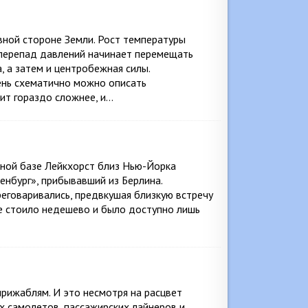
вной стороне Земли. Рост температуры
 перепад давлений начинает перемещать
, а затем и центробежная силы.
чень схематично можно описать
ит гораздо сложнее, и…
ьной базе Лейкхорст близ Нью-Йорка
нбург», прибывавший из Берлина.
реговаривались, предвкушая близкую встречу
е стоило недешево и было доступно лишь
ирижаблям. И это несмотря на расцвет
х самолетов, пассажирских лайнеров и