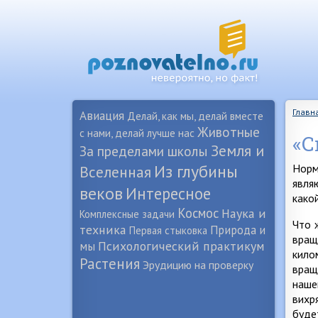
Главн
Авиация
Делай, как мы, делай вместе
Животные
с нами, делай лучше нас
«С
Земля и
За пределами школы
Из глубины
Норм
Вселенная
явля
веков
Интересное
како
Космос
Наука и
Комплексные задачи
Что 
техника
Природа и
Первая стыковка
вращ
Психологический практикум
мы
кило
Растения
Эрудицию на проверку
вращ
наше
вихр
буде