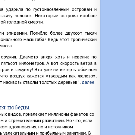
ов ударила по густонаселенным островам и
тысячу человек. Некоторые острова вообще
зой голодной смерти.
ли эпидемии. Погибло более двухсот тысяч
ионального масштаба? Ведь этот тропический
масса.
 оружия. Диаметр вихря хоть и невелик по
пятьсот километров. А вот скорость ветра в
тров в секунду! Это уже не ветер в обычном
 что воздух кажется «твердым как железо»,
 насквозь стволы толстых деревьев!..
далее
для победы
ных видов, привлекает миллионы фанатов со
ем и стремительным развитием. Но что, если
иком вдохновения, но и источником
ть увлекательным и прибыльным занятием. В