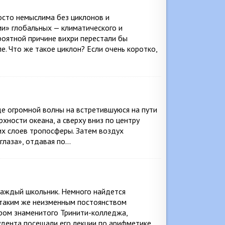
осто немыслима без циклонов и
и» глобальных — климатического и
роятной причине вихри перестали бы
ле. Что же такое циклон? Если очень коротко,
е огромной волны на встретившуюся на пути
ерхности океана, а сверху вниз по центру
их слоев тропосферы. Затем воздух
«глаза», отдавая по…
 каждый школьник. Немного найдется
 таким же неизменным постоянством
ором знаменитого Тринити-колледжа,
удента посещали его лекции по арифметике,