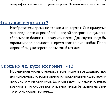
географии, оптике и другим наукам. Лекции читались толь
Что такое вертостат?
Изобретатели время не теряли и не теряют. Они придумы
разновидности дирижаблей — порой совершенно диковин
сбрасывали балласт — воду или песок. Для спуска надо бы
ограничивало дальность и время полета дирижабля. Пре
дирижабль, у которого подъемный газ для…
«Сколько их, куда их гонит!..» (I)
Нормальная жизнь океанов, в том числе и воздушного, пр
антициклонов, которые являются важнейшими «шестерням
погодного — механизмов. Если бы вдруг по какой-то неве
возникать, то скорее всего прекратилась бы жизнь на Зем
то это круговая, точнее,…