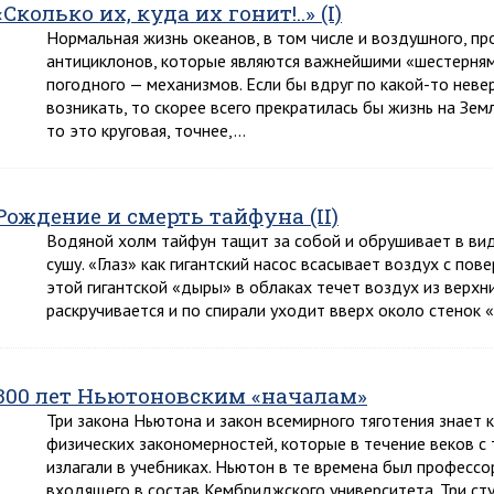
«Сколько их, куда их гонит!..» (I)
Нормальная жизнь океанов, в том числе и воздушного, пр
антициклонов, которые являются важнейшими «шестерням
погодного — механизмов. Если бы вдруг по какой-то неве
возникать, то скорее всего прекратилась бы жизнь на Зем
то это круговая, точнее,…
Рождение и смерть тайфуна (II)
Водяной холм тайфун тащит за собой и обрушивает в вид
сушу. «Глаз» как гигантский насос всасывает воздух с пов
этой гигантской «дыры» в облаках течет воздух из верхн
раскручивается и по спирали уходит вверх около стенок 
300 лет Ньютоновским «началам»
Три закона Ньютона и закон всемирного тяготения знает
физических закономерностей, которые в течение веков с
излагали в учебниках. Ньютон в те времена был професс
входящего в состав Кембриджского университета. Три ст