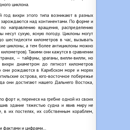
дного циклона.
ый год вихри этого типа возникают в разных
ы зарождаются над континентами. По форме и
 по направлению вращения, распределению
ы несут сухую, ясную погоду. Циклоны могут
до шестидесяти километров в час, вызывать
ские циклоны, а тем более антициклоны можно
илометров). Такими они кажутся в сравнении
ранах, — тайфуны, ураганы, вилли-вилли, но
 вихри диаметром до пятисот километров
то они рождаются в Карибском море и морях
нтильские острова, юго-восточное побережье
гда они достигают нашего Дальнего Востока,
о форт и, перенеся на гребне одной из своих
рушив здание тяжестью судна и явив миру не
, в их постелях, их собственным кораблем,
ми фактами и цифрами…