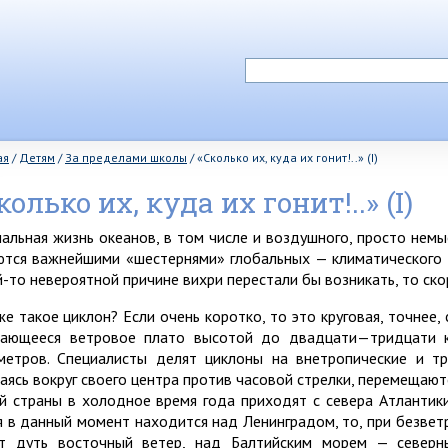
ая
/
Детям
/
За пределами школы
/
«Сколько их, куда их гонит!..» (I)
колько их, куда их гонит!..» (I)
альная жизнь океанов, в том числе и воздушного, просто немы
ются важнейшими «шестернями» глобальных — климатического 
й-то невероятной причине вихри перестали бы возникать, то ско
же такое циклон? Если очень коротко, то это круговая, точнее
ающееся ветровое плато высотой до двадцати—тридцати к
метров. Специалисты делят циклоны на внетропические и тр
аясь вокруг своего центра против часовой стрелки, перемещают
й страны в холодное время года приходят с севера Атлантики
я в данный момент находится над Ленинградом, то, при безветр
т дуть восточный ветер, над Балтийским морем — северн