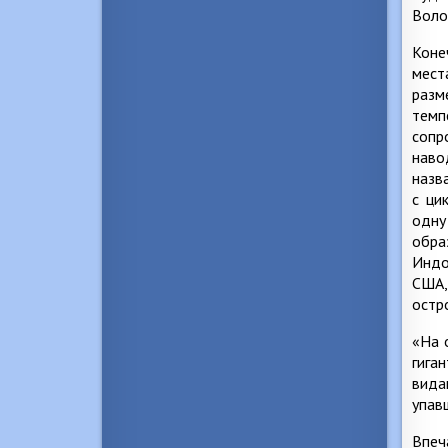
Воло
Коне
мест
разм
темп
сопр
наво
назв
с ци
одну
обра
Индо
США,
остр
«На 
гига
вида
упав
Впеч