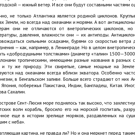
годской — южный ветер. И все они будут составными частями о
чно, не только Атлантика является родиной циклонов. Кругл
ах Земли, но всегда над океанами и морями. А вот антициклон
ерам они не отличаются от внетропических циклонов, но
ературы, давления, влажности они — их антиподы. Антициклон
овождаться сильными осадками, бурями со скоростью ветра 
днения — как, например, в Ленинграде. Но в целом внетропиче
ать «добродушными толстяками» (диаметр «талии» 1500—3000 к
клонами тропическими, имеющими разные названия в разных ст
 и ту же природу. Эти свирепые, самые мощные на Земле
зуются над океанами всегда вблизи экватора. Особенно час
незии, в Бенгальском заливе. Больше всего страдают от них А
 Япония, побережья Пакистана, Индии, Бангладеш, Китая. Ино
ова Сахалин.
острове Сент-Люсия море поднялось так высоко, что захлестнул
нтских волн корабль, бросило его на морской госпиталь, раз
нное еще в истории зрелище моряков, раздавленных на суше
шим с неба».
атляющая картина, не правда ли? Но и она меркнет перед таки