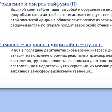
Рождение и смерть тайфуна (II)
Водяной холм тайфун тащит за собой и обрушивает в вид
сушу. «Глаз» как гигантский насос всасывает воздух с пов
этой гигантской «дыры» в облаках течет воздух из верхн
раскручивается и по спирали уходит вверх около стенок 
Самолет — хорошо, а дирижабль — лучше!
И вот в последние десятилетия снова возник интерес к д
авиации, на появление огромных реактивных транспортны
вертолетов, грузоподъемностью в несколько десятков то
вертолеты, но и недостатки у них серьезные. Их могучие
загрязняют атмосферу выхлопными газами. За…