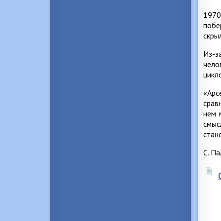
1970
побе
скры
Из-з
чело
цикл
«Арс
срав
нем 
смыс
стан
С. П