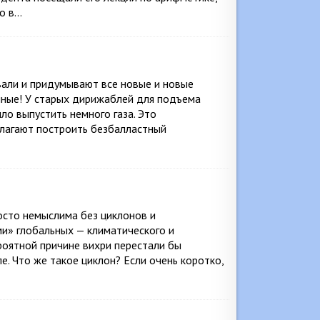
ко в…
вали и придумывают все новые и новые
ные! У старых дирижаблей для подъема
ло выпустить немного газа. Это
длагают построить безбалластный
осто немыслима без циклонов и
и» глобальных — климатического и
роятной причине вихри перестали бы
ле. Что же такое циклон? Если очень коротко,