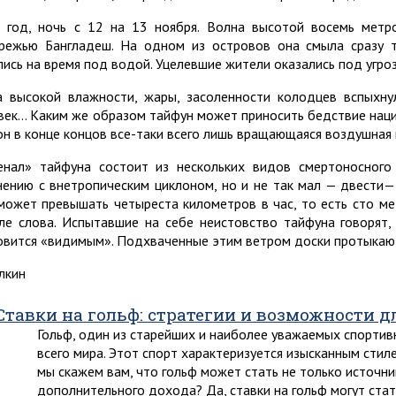
 год, ночь с 12 на 13 ноября. Волна высотой восемь метр
режью Бангладеш. На одном из островов она смыла сразу 
лись на время под водой. Уцелевшие жители оказались под угро
а высокой влажности, жары, засоленности колодцев вспыхну
век… Каким же образом тайфун может приносить бедствие нац
он в конце концов все-таки всего лишь вращающаяся воздушная 
енал» тайфуна состоит из нескольких видов смертоносного
нению с внетропическим циклоном, но и не так мал — двести— 
может превышать четыреста километров в час, то есть сто ме
ле слова. Испытавшие на себе неистовство тайфуна говорят,
овится «видимым». Подхваченные этим ветром доски протыкают
алкин
Ставки на гольф: стратегии и возможности 
Гольф, один из старейших и наиболее уважаемых спортив
всего мира. Этот спорт характеризуется изысканным стил
мы скажем вам, что гольф может стать не только источн
дополнительного дохода? Да, ставки на гольф могут ста