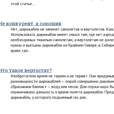
этой статье…
Не конкурент, а союзник
Нет, дирижабли не заменят самолетов и вертолетов. Кажд
Использовать дирижабли имеет смысл там, где нет аэро
необходимых тяжелым самолетам, а вертолетам не доле
нужны и выгодны дирижабли на Крайнем Севере, в Сибири
краях, где…
Что такое вертостат?
Изобретатели время не теряли и не теряют. Они придумы
разновидности дирижаблей — порой совершенно диковин
сбрасывали балласт — воду или песок. Для спуска надо бы
ограничивало дальность и время полета дирижабля. Пре
дирижабль, у которого подъемный газ для…