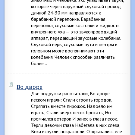
животных и человека. Ухо улавливает звуки,
которые через наружный слуховой проход
длиной 24-30 мм направляются к
барабанной перепонке. Барабанная
перепонка, слуховые косточки и жидкость
внутреннего уха — это звукопроводящий
аппарат, передающий звуковые колебания.
Слуховой нерв, слуховые пути и центры в
головном мозге воспринимают эти
колебания. Человек способен различать
более…
Во дворе
Две подружки рано встали, Во дворе
песком играли: Стали строить городок,
Стряпать вместе пирожок. Надоело им
играть, Стали вверх песок бросать, Но
промчался ветерок И занес в глаза песок.
Терли девочки глаза Набегала в них слеза,
Веки вспухли, покраснели, Открывались еле-