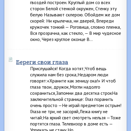
гвоздей построен. Круглый дом со всех
сторон Белой стенкой окружен, Стенку эту
белую Называют склерою. Обойдем же дом
скорей: Ни крылечка, ни дверей, Впереди
кружочек тонкий — Роговица, словно пленка,
Вся прозрачна, как стекло, — В мир чудесное
окно, Через круглое оконце В…
Береги свои глаза
Прислушайся! Когда хотят,Чтоб вещь
служила нам без срока,Недаром люди
говорят:«Храните как зеницу ока!» И чтоб
глаза твои, дружок,Могли надолго
сохраниться,Запомни два десятка строкНа
заключительной странице: Глаз поранить
очень просто —Не играй предметом острым!
Глаза не три, не засоряй,Лежа книгу не
читай;На яркий свет смотреть нельзя —Тоже
портятся глаза. Телевизор в доме есть —
Упрекать не стану,Но,…