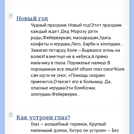
Новый год
Чудный праздник Новый год!Этот праздник
каждый ждет:Дед Морозу дети
рады,Фейерверкам, маскарадам,Здесь
конфеты и игрушки,Лего, Барби и хлопушки…
Зажигал петарду Коля —Вырвался огонь на
волюИ взметнул не в небеса,А прямо
мальчику в глаза. Пораженье налицо:В
порошинках все лицоИ обоих глаз ожог!Коля
сам идти не смог, «Помощь скорая»
примчится,Отвезет его в больницу. Да,
опасные игрушкиЭти бомбочки,
хлопушки,Фейерверки…
Как устроен глаз?
Глаз — волшебный теремок, Круглый
маленький домок, Хитро он устроен — Без