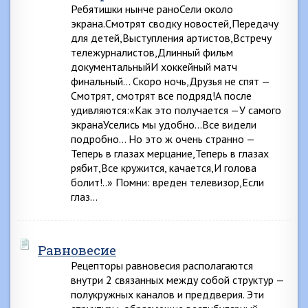
Ребятишки нынче раноСели около
экрана.Смотрят сводку новостей,Передачу
для детей,Выступления артистов,Встречу
тележурналистов,Длинный фильм
документальныйИ хоккейный матч
финальный… Скоро ночь,Друзья не спят —
Смотрят, смотрят все подряд!А после
удивляются:«Как это получается —У самого
экранаУселись мы удобно…Все видели
подробно… Но это ж очень странно —
Теперь в глазах мерцание,Теперь в глазах
рябит,Все кружится, качается,И голова
болит!..» Помни: вреден телевизор,Если
глаз…
Равновесие
Рецепторы равновесия располагаются
внутри 2 связанных между собой структур —
полукружных каналов и преддверия. Эти